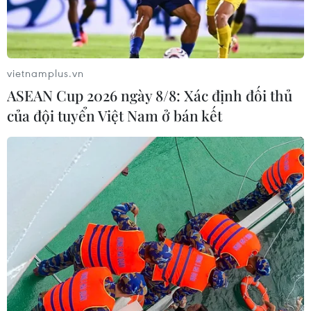
vietnamplus.vn
ASEAN Cup 2026 ngày 8/8: Xác định đối thủ
của đội tuyển Việt Nam ở bán kết
Thủ tướng Canada Justin Trudeau bác đề
nghị thả CFO Huawei
26/06/2020 03:19
Thủ tướng Trudeau nhấn mạnh không cho phép dùng
sức ép chính trị hay việc bắt giữ các công dân Canada
để gây ảnh hưởng đến hoạt động của hệ thống tư pháp