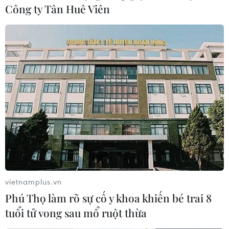
Công ty Tân Huê Viên
báo của Chính phủ Mỹ?
04/09/2020 06:24
Một thông báo từ Mỹ cho biết sẽ sử dụng sự thống trị
toàn cầu của công nghệ Mỹ để cắt đứt toàn bộ nguồn
cung cấp chất bán dẫn cho Huawei liệu có là đòn chí
mạng thổi bay" tập đoàn trị giá 122 tỷ USD?
vietnamplus.vn
Phú Thọ làm rõ sự cố y khoa khiến bé trai 8
tuổi tử vong sau mổ ruột thừa