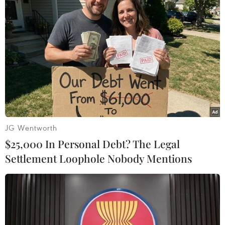
được tham gia mạng 5G
05/06/2020 02:51
Hiện chính phủ liên bang Canada vẫn chưa thông báo
về quyết định của mình liên quan đến “số phận” của
Huawei trong mạng 5G, mặc dù đã dành hơn 1 năm
rưỡi để cân nhắc vấn đề này.
JG Wentworth
$25,000 In Personal Debt? The Legal
Settlement Loophole Nobody Mentions