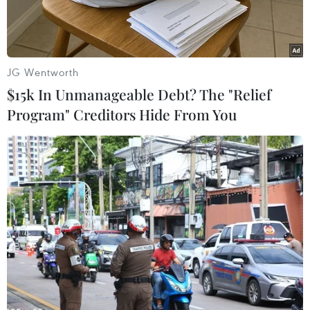
JG Wentworth
$15k In Unmanageable Debt? The "Relief
Program" Creditors Hide From You
Bà Mạnh Vãn Châu (trái) rời tòa án ở Vancouver, Canada.
(Ảnh: AFP/TTXVN)
Theo người phát ngôn Bộ Ngoại giao Trung
Quốc Uông Văn Bân ngày 21/9, nước này kêu gọi
Canada ngay lập tức trả tự do cho giám đốc tài
chính của Tập đoàn công nghệ Huawei, bà