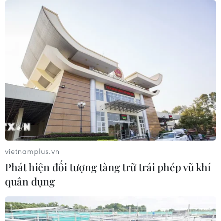
trợ 6 ngành công nghiệp chiến lược
07/08/2026 10:21
Trung Quốc hoàn thành bản đồ địa
chất mới của toàn bộ Mặt Trăng
07/08/2026 08:52
Australia đề cao hợp tác với Việt Nam
vì hòa bình, ổn định và thịnh vượng
vietnamplus.vn
07/08/2026 07:09
Phát hiện đối tượng tàng trữ trái phép vũ khí
quân dụng
Cựu Đại sứ Australia: Tầm nhìn hợp
tác mới cho quan hệ Việt Nam-