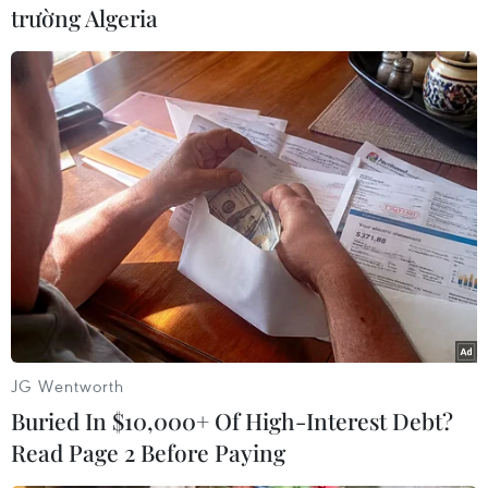
trường Algeria
#Bộ Ngoại giao Trung Quốc
#Tập đoàn công nghệ Huawei
#quan hệ song phương
#Mạnh Vãn Châu
#Thủ tướng Canada Justin Trudeau
Canada
Mỹ
Trung Quốc
JG Wentworth
Buried In $10,000+ Of High-Interest Debt?
Theo dõi VietnamPlus
Read Page 2 Before Paying