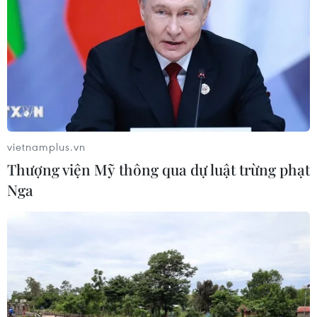
Hàn Quốc tái khẳng định mục tiêu
chung sống hòa bình với Triều Tiên
06/08/2026 15:33
vietnamplus.vn
Lở đất tại Philippines khiến ít nhất 4
Thượng viện Mỹ thông qua dự luật trừng phạt
người thiệt mạng
Nga
06/08/2026 15:06
Trung Quốc thử nghiệm tuyến tàu
cao tốc xuyên vùng đất đóng băng
vĩnh cửu
06/08/2026 12:35