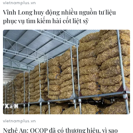
vietnamplus.vn
Hơn 100 người thiệt mạng trong mùa
Vĩnh Long huy động nhiều nguồn tư liệu
mưa khốc liệt ở Ấn Độ
phục vụ tìm kiếm hài cốt liệt sỹ
05/08/2026 09:39
Trung Quốc phóng thành công hai
vệ tinh siêu phổ Đông Phương Huệ
Nhãn
05/08/2026 07:16
Xem thêm
vietnamplus.vn
Nghệ An: OCOP đã có thương hiệu, vì sao