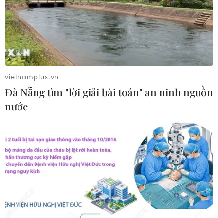
Trung Quốc vận hành giàn phát điện
gió nổi đầu tiên chịu được bão cấp 17
06/08/2026 11:20
vietnamplus.vn
Đà Nẵng tìm "lời giải bài toán" an ninh nguồn
Hàn Quốc xác nhận Triều Tiên
nước
phóng ít nhất 1 tên lửa đạn đạo tầm
ngắn
06/08/2026 09:41
Quân đội Hàn Quốc thông báo Triều
Tiên phóng vật thể chưa xác định
06/08/2026 08:31