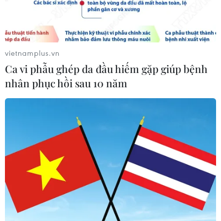
Dấu mốc quan trọng trong quan hệ
Việt Nam-Australia
06/08/2026 08:29
vietnamplus.vn
Ca vi phẫu ghép da đầu hiếm gặp giúp bệnh
nhân phục hồi sau 10 năm
Hàn Quốc tăng cường giải pháp
ngăn chặn đánh bạc trực tuyến trong
quân đội
06/08/2026 04:52
Tổng Bí thư, Chủ tịch nước Tô Lâm
sẽ thăm cấp Nhà nước tới Australia và
New Zealand
06/08/2026 04:30