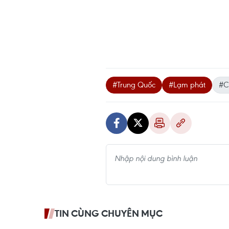
#Trung Quốc
#Lạm phát
#C
TIN CÙNG CHUYÊN MỤC