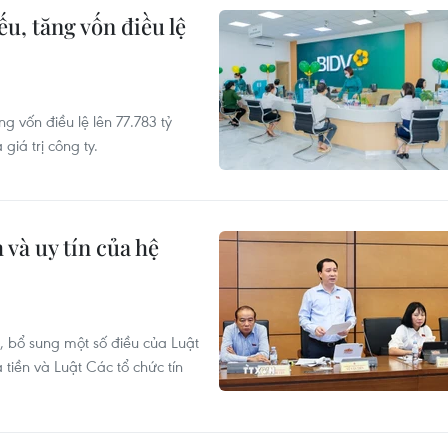
ếu, tăng vốn điều lệ
g vốn điều lệ lên 77.783 tỷ
giá trị công ty.
và uy tín của hệ
, bổ sung một số điều của Luật
iền và Luật Các tổ chức tín