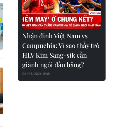
Nhận định Việt Nam vs
Campuchia: Vì sao thầy trò
HLV Kim Sang-sik cần
giành ngôi đầu bảng?
06/08/2026 11:05