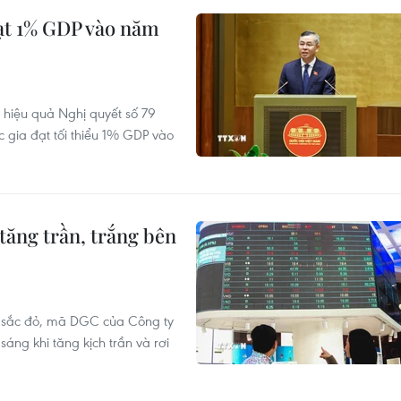
ạt 1% GDP vào năm
 hiệu quả Nghị quyết số 79
c gia đạt tối thiểu 1% GDP vào
tăng trần, trắng bên
g sắc đỏ, mã DGC của Công ty
ng khi tăng kịch trần và rơi