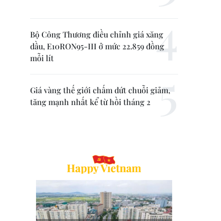
Bộ Công Thương điều chỉnh giá xăng
dầu, E10RON95-III ở mức 22.859 đồng
mỗi lít
Giá vàng thế giới chấm dứt chuỗi giảm,
tăng mạnh nhất kể từ hồi tháng 2