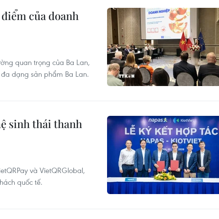
ng điểm của doanh
ường quan trọng của Ba Lan,
có đa dạng sản phẩm Ba Lan.
ệ sinh thái thanh
VietQRPay và VietQRGlobal,
hách quốc tế.