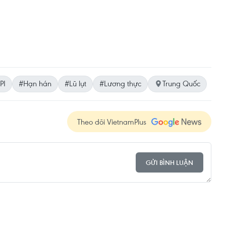
PI
#Hạn hán
#Lũ lụt
#Lương thực
Trung Quốc
Theo dõi VietnamPlus
GỬI BÌNH LUẬN