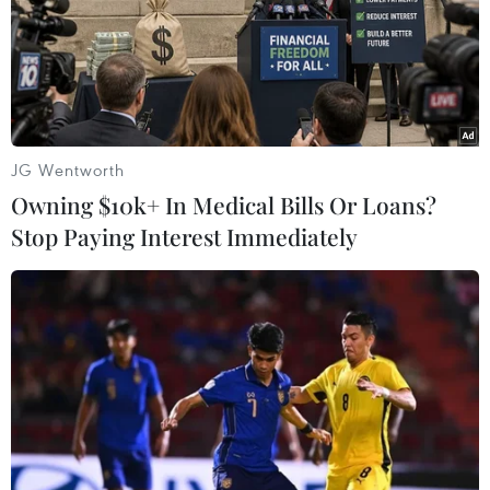
24/12/2017 02:11
Quốc hội Trung Quốc đã lần đầu tiên đưa ra thảo luận
về dự luật tương trợ tư pháp hình sự quốc tế, nhằm tăng
cường hợp tác quốc tế trong công tác truy bắt các nghi
phạm lẩn trốn ở nước ngoài.
JG Wentworth
Owning $10k+ In Medical Bills Or Loans?
Stop Paying Interest Immediately