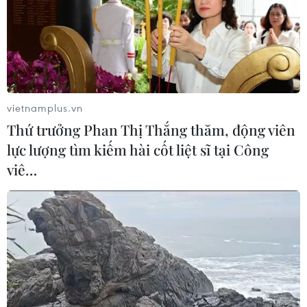
06/08/2026 04:52
Tổng Bí thư, Chủ tịch nước Tô Lâm
sẽ thăm cấp Nhà nước tới Australia và
New Zealand
vietnamplus.vn
06/08/2026 04:30
Thứ trưởng Phan Thị Thắng thăm, động viên
lực lượng tìm kiếm hài cốt liệt sĩ tại Công
Mỹ phát tín hiệu ủng hộ ổn định
viê…
đồng won của Hàn Quốc
05/08/2026 23:26
Nhật Bản: Nội các thông qua chính
sách giảm thuế tiêu thụ thực phẩm
xuống 1%