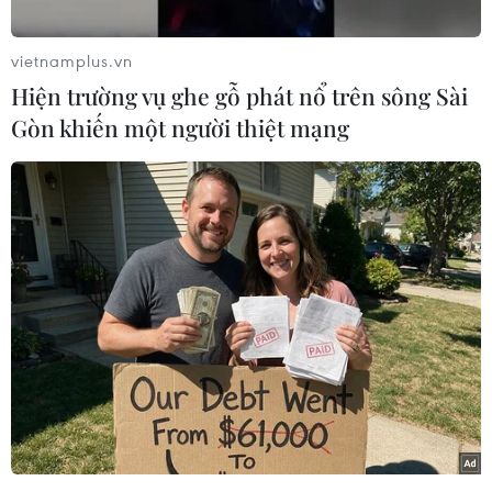
trọng trong sáng kiến Vành đai và Con đường
mà Bắc Kinh khởi xướng.
vietnamplus.vn
Phát biểu ngày 25/12 trong cuộc hội đàm với
Hiện trường vụ ghe gỗ phát nổ trên sông Sài
người đồng cấp Afghanistan Salahuddin
Gòn khiến một người thiệt mạng
Rabbani tại Bắc Kinh, Ngoại trưởng Trung Quốc
Vương Nghị khẳng định Bắc Kinh sẵn sàng hỗ
trợ Kabul trong chiến lược phát triển kinh tế.
Ông cũng bày tỏ hy vọng về những tiến bộ trong
quá trình hòa giải chính trị do chính người dân
Afghanistan dẫn dắt.
[Trung Quốc chú trọng thúc đẩy quan hệ với
Nga, Mỹ trong năm 2018]
Về phần mình, Ngoại trưởng Rabbani khẳng
định Trung Quốc là một đối tác tin cậy của