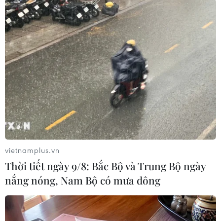
#bản tin thời sự
#tội phạm
#truy nã
#tội phạm hình sự
#hình sự
#công an
#vụ án
#phạm pháp
#pháp luật
#pháp đình
#xã hội
#an ninh xã hội
#chính trị
#VietnamPlus
#Vietnam
#Plus
Afghanistan
Trung Quốc
Theo dõi VietnamPlus
vietnamplus.vn
Thời tiết ngày 9/8: Bắc Bộ và Trung Bộ ngày
nắng nóng, Nam Bộ có mưa dông
TIN LIÊN QUAN