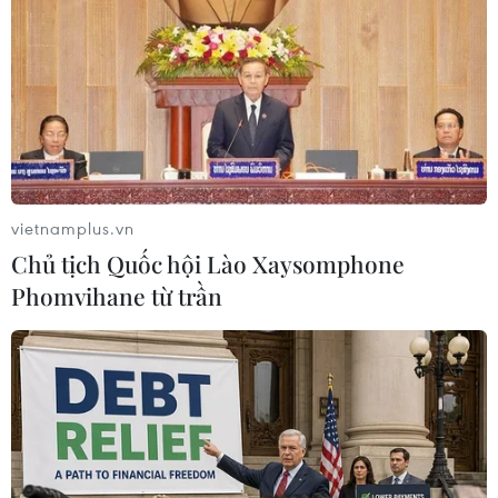
pháp "hai nhà nước."
vietnamplus.vn
Chủ tịch Quốc hội Lào Xaysomphone
Phomvihane từ trần
Trung Quốc xây dựng luật về hợp tác quốc
tế trong chống tham nhũng