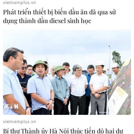
vietnamplus.vn
Phát triển thiết bị biến dầu ăn đã qua sử
Cần Thơ thúc đẩy hợp tác du lịch với
dụng thành dầu diesel sinh học
đối tác Hàn Quốc
07/08/2026 12:46
Hàn Quốc áp dụng ưu đãi thuế hỗ
trợ 6 ngành công nghiệp chiến lược
07/08/2026 10:21
Trung Quốc hoàn thành bản đồ địa
chất mới của toàn bộ Mặt Trăng
07/08/2026 08:52
vietnamplus.vn
Bí thư Thành ủy Hà Nội thúc tiến độ hai dự