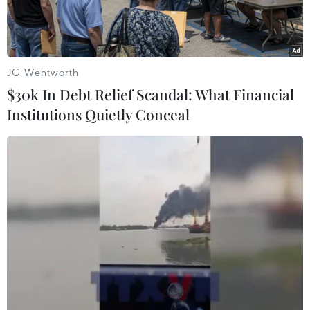
JG Wentworth
$30k In Debt Relief Scandal: What Financial
Institutions Quietly Conceal
Ngoại trưởng Trung Quốc Vương Nghị (phải) và người đồng
cấp Afghanistan Salahuddin Rabbani tại Bắc Kinh hôm 25/12.
(Nguồn: Xinhua)
Trung Quốc mong muốn tăng cường hợp tác với
Afghanistan, coi nước này là một đối tác quan