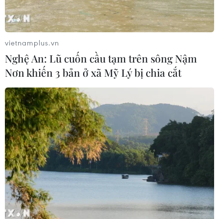
Xem thêm
vietnamplus.vn
Nghệ An: Lũ cuốn cầu tạm trên sông Nậm
Nơn khiến 3 bản ở xã Mỹ Lý bị chia cắt
CƠ QUAN CHỦ QUẢN: THÔNG TẤN XÃ VIỆT NAM
Tổng Biên tập: TRẦN TIẾN DUẨN
Phó Tổng Biên tập: NGUYỄN THỊ TÁM, KHÚC THANH
THỦY
Sở hữu trí tuệ
Quy định sử dụng
RSS
Hỗ trợ
Ngôn ngữ
TTXVN