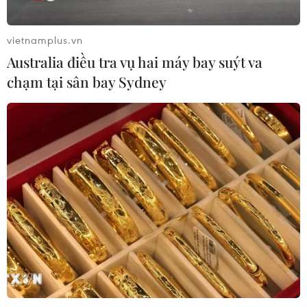
CƠ QUAN CHỦ QUẢN: THÔNG TẤN XÃ VIỆT NAM
Tổng Biên tập: TRẦN TIẾN DUẨN
vietnamplus.vn
Phó Tổng Biên tập: NGUYỄN THỊ TÁM, KHÚC THANH
Australia điều tra vụ hai máy bay suýt va
THỦY
chạm tại sân bay Sydney
Sở hữu trí tuệ
Quy định sử dụng
RSS
Hỗ trợ
Ngôn ngữ
TTXVN
Dịch vụ tin
Quảng cáo
Liên hệ
Giấy phép số: 1374/GP-BTTTT do Bộ Thông tin và Truyền thông
cấp ngày 11/9/2008.