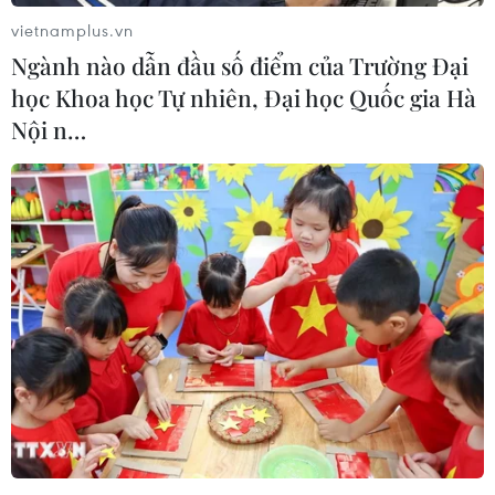
20/05/2015 00:53
vietnamplus.vn
Không quân Mỹ ngày 19/5 cho biết các kỹ sư của lực
Ngành nào dẫn đầu số điểm của Trường Đại
lượng này đã đạt được bước tiến đáng kể trong việc
học Khoa học Tự nhiên, Đại học Quốc gia Hà
phát triển vũ khí siêu thanh dành cho các máy bay chiến
đấu.
Nội n…