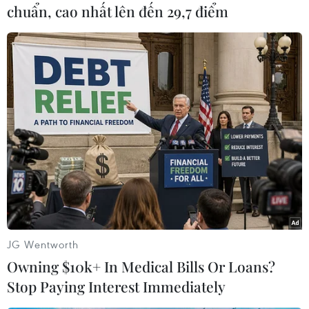
chuẩn, cao nhất lên đến 29,7 điểm
(Vietnam+)
JG Wentworth
Owning $10k+ In Medical Bills Or Loans?
#Trung Quốc
#Thử nghiệm
#Vũ khí siêu thanh
Stop Paying Interest Immediately
#Đầu đạn hạt nhân
Trung Quốc