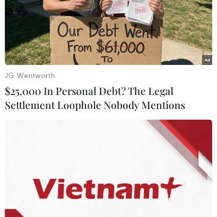
JG Wentworth
$25,000 In Personal Debt? The Legal
Settlement Loophole Nobody Mentions
Trung Quốc phát triển máy bay quân sự
cất và hạ cánh thẳng đứng
13/05/2015 11:35
Loại máy bay trên có thể được triển khai trên tàu sân
bay Liêu Ninh của Trung Quốc và các tàu khác để bổ