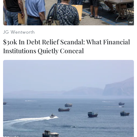
JG Wentworth
$30k In Debt Relief Scandal: What Financial
Institutions Quietly Conceal
Ảnh minh họa. (Nguồn: AP)
Đài TNHK đưa tin, chỉ trong vòng 18 tháng qua,
Trung Quốc đã tiến hành bốn cuộc thử nghiệm
vũ khí siêu thanh, một dấu hiệu cho thấy cường
quốc đang trỗi dậy này tiếp tục những nỗ lực
chế tạo các loại vũ khí tiên tiến.
Ông James Acton - Đồng Giám đốc Chương trình