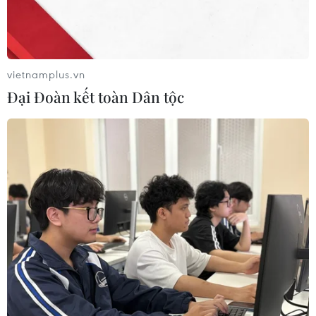
sung cho phi đội máy bay chiến đấu của tàu này.
vietnamplus.vn
Đại Đoàn kết toàn Dân tộc
Không quân Mỹ sẽ được trang bị vũ khí
laser và siêu thanh