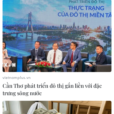
Theo dõi VietnamPlus
TIN LIÊN QUAN
vietnamplus.vn
Cần Thơ phát triển đô thị gắn liền với đặc
trưng sông nước