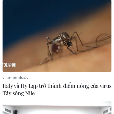
vietnamplus.vn
Italy và Hy Lạp trở thành điểm nóng của virus
#Di tích
#Trùng tu
#Phái đoàn liên lạc
Tây sông Nile
#Quân đội Nhân dân
Việt Nam