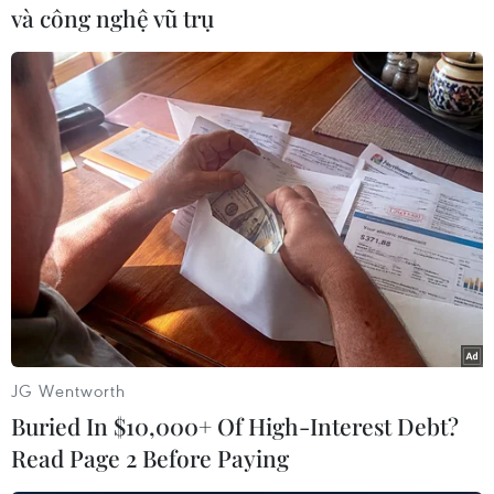
và công nghệ vũ trụ
Qua gần 20 tháng thực hiện trùng tu (từ tháng
12/2009), công trình đã hoànthành, được giao
cho Khu di tích lịch sử địa đạo Củ Chi quản lý và
đưa vào hoạtđộng để góp phần vào công tác
tuyên truyền, giáo dục truyền thống cách
mạng,lòng yêu nước và tự hào dân tộc cho các
thế hệ trẻ.
Công trình có diện tíchkhoảng 5.400m 2 , gồm
nhà trụ sở chính, khối nhà phục vụ, hệ thống
sân vườn… đãđược phục hồi, tu bổ lại đúng
nguyên trạng ban đầu./.
JG Wentworth
Buried In $10,000+ Of High-Interest Debt?
Read Page 2 Before Paying
Hoàng Liên Sơn (TTXVN/Vietnam+)