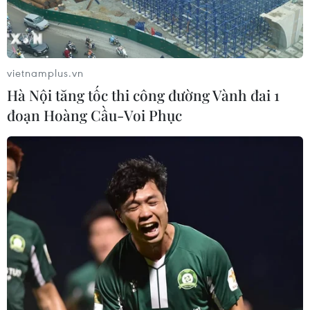
Hà Nội: 'Đánh thức' di sản văn hóa,
mở đường cho sáng tạo
06/08/2026 04:25
vietnamplus.vn
Hà Nội tăng tốc thi công đường Vành đai 1
đoạn Hoàng Cầu-Voi Phục
Quảng Trị bảo tồn di tích và hệ thống
mạch nước ngầm ở 14 giếng cổ xã
Cồn Tiên
06/08/2026 03:01
Phát động Cuộc thi Sáng tạo Video
2026 cho công dân Pháp ngữ
06/08/2026 02:29