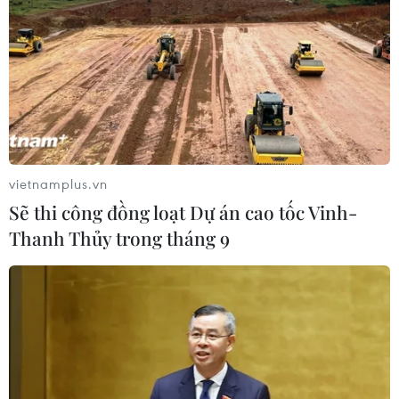
nghiệm mới
04/08/2026 02:51
ASEAN Cup 2026: Đội tuyển Việt
Nam tạo "cơn địa chấn" trên truyền
thông khu vực
04/08/2026 02:45
vietnamplus.vn
Sẽ thi công đồng loạt Dự án cao tốc Vinh-
Ngoại giao văn hóa: Nét vẽ làm hoàn
Thanh Thủy trong tháng 9
chỉnh bức tranh hợp tác Việt Nam-
Nga
03/08/2026 22:55
Chương trình nghệ thuật 'Giai điệu
Tổ quốc' - Khắc họa một Việt Nam