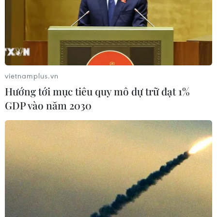
vươn mình
03/08/2026 15:58
Xem thêm
vietnamplus.vn
Hướng tới mục tiêu quy mô dự trữ đạt 1%
GDP vào năm 2030
CƠ QUAN CHỦ QUẢN: THÔNG TẤN XÃ VIỆT NAM
Tổng Biên tập: TRẦN TIẾN DUẨN
Phó Tổng Biên tập: NGUYỄN THỊ TÁM, KHÚC THANH
THỦY
Sở hữu trí tuệ
Quy định sử dụng
RSS
Hỗ trợ