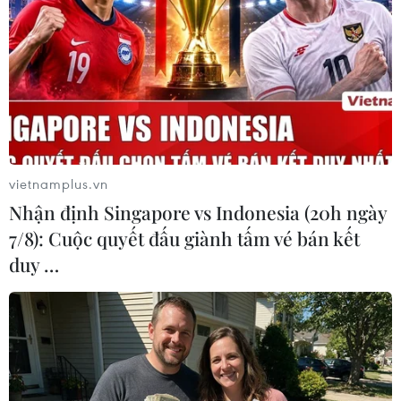
Bởi vậy, mặc dù, nền kinh tế nước này vẫn trên
lộ trình tăng trưởng từ 3% đến 5%, phù hợp với
dự báo chính thức, nhưng ngày càng có nhiều
khả năng tăng trưởng GDP của Singapore sẽ chỉ
đạt được từ 3-4%, hoặc thậm chí có thể thấp
hơn./.
(TTXVN/Vietnam+)
vietnamplus.vn
Nhận định Singapore vs Indonesia (20h ngày
7/8): Cuộc quyết đấu giành tấm vé bán kết
duy …