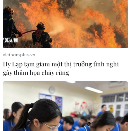
ngày đêm” chuẩn hóa dữ liệu sầu
riêng
07/08/2026 11:50
Sân chơi học đường giúp học sinh
rèn kỹ năng sống qua từng bước
nhảy
vietnamplus.vn
07/08/2026 11:38
Hy Lạp tạm giam một thị trưởng tình nghi
gây thảm họa cháy rừng
Đồng Nai cần chuyển dịch thu hút
đầu tư sang tổ chức chuỗi giá trị
07/08/2026 11:18
Hà Tĩnh chấp thuận chủ trương đầu
tư loạt dự án điện gió trên 7.800 tỷ