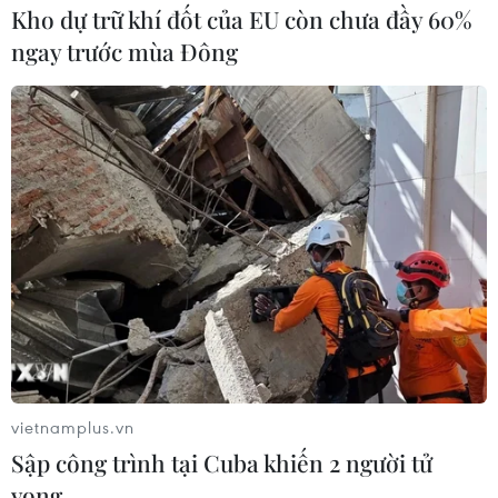
Kho dự trữ khí đốt của EU còn chưa đầy 60%
ngay trước mùa Đông
Kinh tế thế giới sẽ đón nhận gì từ lập
trường “diều hâu” của Fed?
30/06/2022 11:55
Fed tăng mạnh lãi suất sẽ ảnh hưởng phần nào đến
các tài sản có độ rủi ro cao trên thị trường, cũng như
làm gia tăng mức độ “phân mảnh” trên thị trường trái
phiếu chính phủ châu Âu.
vietnamplus.vn
Sập công trình tại Cuba khiến 2 người tử
vong