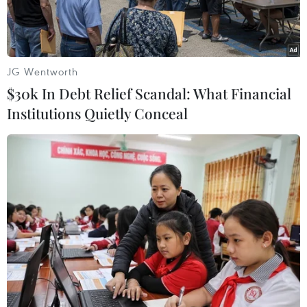
2022.
JG Wentworth
$30k In Debt Relief Scandal: What Financial
Institutions Quietly Conceal
Nền kinh tế Singapore đối mặt với nhiều khó khăn. (Ảnh:
THX/TTXVN)
Theo bài viết trên báo The Straits Times, với
tình trạng lạm phát tiếp tục hoành hành, các