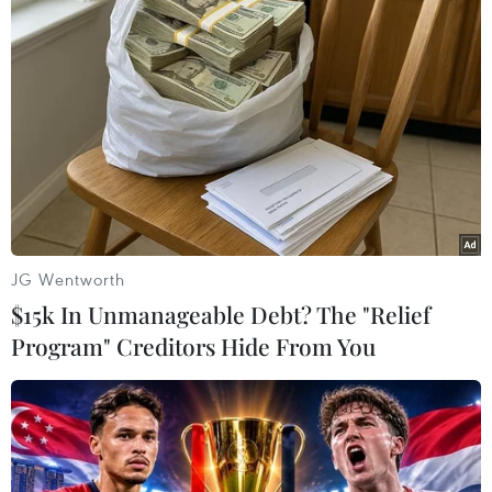
lẻ, dịch vụ ăn uống và lưu trú vốn đã bị ảnh
hưởng nặng nề trong suốt quá trình dịch
COVID-19 bùng phát nghiêm trọng cho tới nửa
cuối năm 2021 ở Singapore, đang cho thấy sự
phục hồi mạnh mẽ.
Điều này có nghĩa là tăng trưởng năm nay của
Singapore có khả năng diễn ra trên diện rộng
hơn so với năm 2020 và 2021.
JG Wentworth
Tuy nhiên, với các chính sách tiền tệ thắt chặt
$15k In Unmanageable Debt? The "Relief
hơn, tăng trưởng đang chậm lại ở các nền kinh
Program" Creditors Hide From You
tế lớn và những bất ổn liên quan đến cuộc xung
đột của Nga ở Ukraine cho thấy triển vọng tăng
trưởng của Singapore trong nửa cuối năm 2022
có thể sẽ ít thuận lợi hơn so với nửa đầu năm.