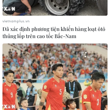
Ít nhất, có khoảng 10 quốc gia trên thế giới đã xảy ra
lạm phát và bị đe dọa suy thoái.
vietnamplus.vn
Đã xác định phương tiện khiến hàng loạt ôtô
thủng lốp trên cao tốc Bắc-Nam
BIS cảnh báo 'bóng ma lạm phát đình trệ'