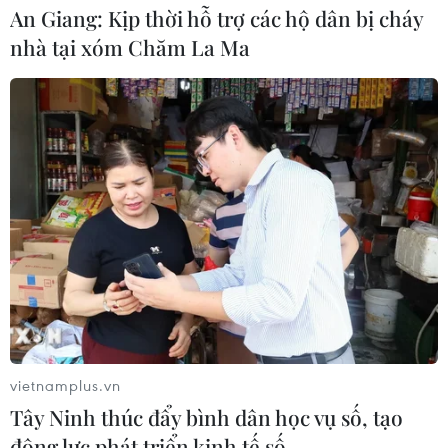
An Giang: Kịp thời hỗ trợ các hộ dân bị cháy
nhà tại xóm Chăm La Ma
TIN CÙNG CHUYÊN MỤC
Ngân hàng Trung ương Trung Quốc
mua thêm 20 tấn vàng trong tháng 7
07/08/2026 15:21
vietnamplus.vn
Tây Ninh thúc đẩy bình dân học vụ số, tạo
động lực phát triển kinh tế số