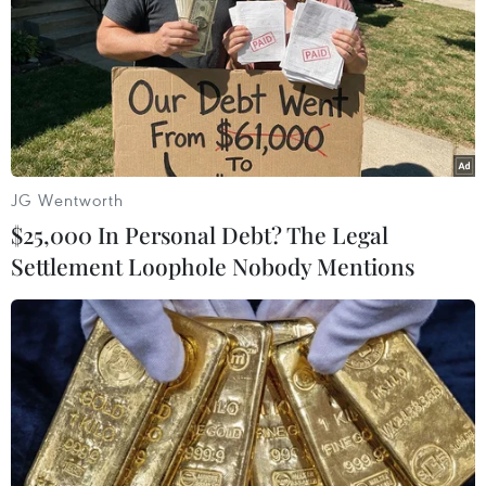
#Kinh tế Singapore
#Tình trạng lạm phát
#Chính sách tiền tệ
#Cục Dự trữ Liên bang Mỹ
#Gián đoạn chuỗi cung ứng
Singapore
JG Wentworth
$25,000 In Personal Debt? The Legal
Settlement Loophole Nobody Mentions
Theo dõi VietnamPlus
TIN LIÊN QUAN