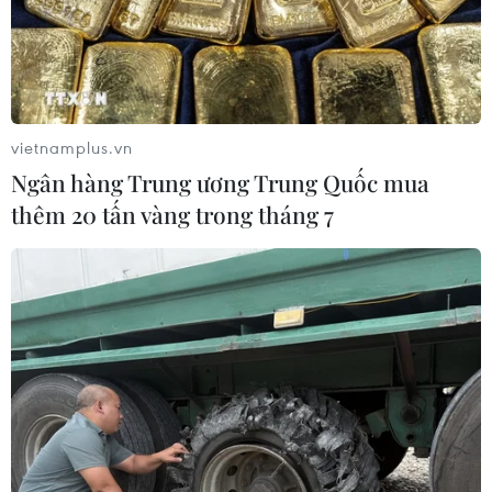
vietnamplus.vn
Ngân hàng Trung ương Trung Quốc mua
thêm 20 tấn vàng trong tháng 7
Kinh tế thế giới đứng trước nguy cơ lạm
phát kèm suy thoái
30/06/2022 06:09
Tác động lớn nhất trên toàn cầu hiện nay là dịch bệnh
và chiến tranh đang đe dọa sự ổn định kinh tế toàn cầu.