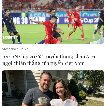
TIN LIÊN QUAN
vietnamplus.vn
ASEAN Cup 2026: Truyền thông châu Á ca
ngợi chiến thắng của tuyển Việt Nam
68 tỷ USD bị rút khỏi Credit Suisse chỉ
trong quý 1 năm 2023
24/04/2023 07:39
Khách hàng của Credit Suisse đã nhanh chóng rút tiền