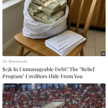
#Ngân hàng UBS
#Credit Suisse Group AG
#Tiền lương
#Lương hưu
#Tái cơ cấu
Thụy Sĩ
JG Wentworth
$15k In Unmanageable Debt? The "Relief
Theo dõi VietnamPlus
Program" Creditors Hide From You