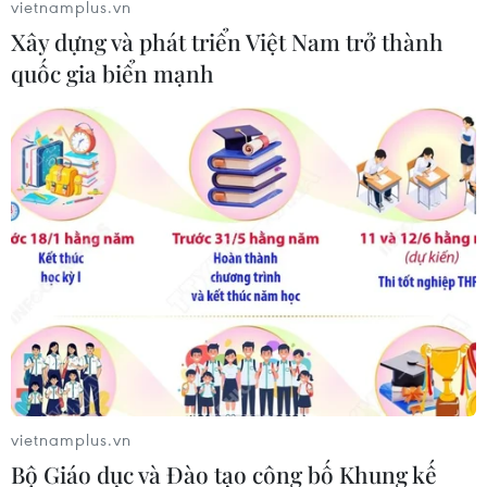
vietnamplus.vn
Xây dựng và phát triển Việt Nam trở thành
quốc gia biển mạnh
UBS: Khách hàng không còn ồ ạt rút tiền
khỏi ngân hàng Credit Suisse
12/05/2023 11:28
Giám đốc điều hành của UBS hy vọng cơ quan chức
năng sẽ đẩy mạnh điều tra làm rõ nguyên nhân Credit
Suisse đến "bờ vực" phá sản vào tháng 3 vừa qua.
vietnamplus.vn
Bộ Giáo dục và Đào tạo công bố Khung kế