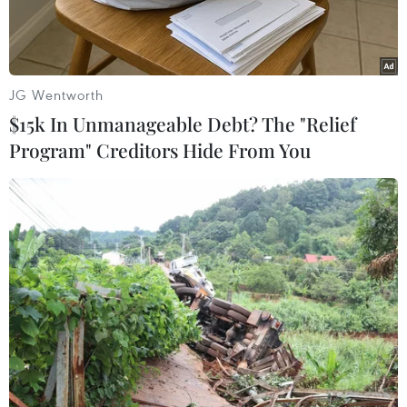
JG Wentworth
$15k In Unmanageable Debt? The "Relief
Program" Creditors Hide From You
Người dân Venezuela xếp hàng chờ đổi tiền bên ngoài ngân
hàng trung ương ở Caracas ngày 16/12. (Nguồn: AFP/TTXVN)
Ngày 17/12, Tổng thống Venezuela Nicolás
Maduro thông báo quyết định kéo dài thời hạn
ngừng lưu hành đồng tiền 100 bolivar, có mệnh