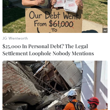
JG Wentworth
$25,000 In Personal Debt? The Legal
Settlement Loophole Nobody Mentions
Thu hồi tiền 100 bolivar, Venezuela sẽ
phát hành đồng nội tệ "khủng"
11/12/2016 23:26
Ngày 11/12, Tổng thống Venezuela Nicolas Maduro
thông báo sẽ loại bỏ việc lưu hành đồng 100 bolivar,