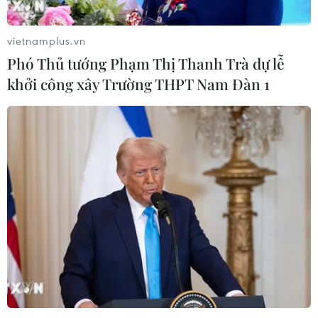
07/08/2026 00:56
vietnamplus.vn
Phó Thủ tướng Phạm Thị Thanh Trà dự lễ
Đảng Cộng hòa đề xuất dự luật trao
khởi công xây Trường THPT Nam Đàn 1
thêm thẩm quyền thuế quan cho ông
Trump
07/08/2026 00:33
Mỹ: Lãi suất thế chấp tăng lên mức
cao nhất kể từ tháng Bảy năm ngoái
07/08/2026 00:05
Google Wallet cho phép phụ huynh
thiết lập số dư an toàn của con cái
06/08/2026 23:44