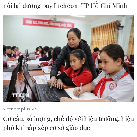
nối lại đường bay Incheon-TP Hồ Chí Minh
vietnamplus.vn
Cơ cấu, số lượng, chế độ với hiệu trưởng, hiệu
phó khi sắp xếp cơ sở giáo dục