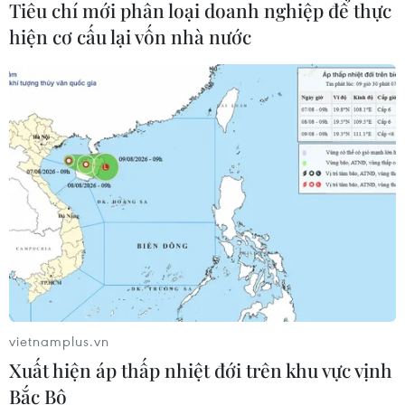
Tiêu chí mới phân loại doanh nghiệp để thực
hiện cơ cấu lại vốn nhà nước
CƠ QUAN CHỦ QUẢN: THÔNG TẤN XÃ VIỆT NAM
Tổng Biên tập: TRẦN TIẾN DUẨN
Phó Tổng Biên tập: NGUYỄN THỊ TÁM, KHÚC THANH
THỦY
Sở hữu trí tuệ
Quy định sử dụng
RSS
Hỗ trợ
Ngôn ngữ
TTXVN
Dịch vụ tin
Quảng cáo
vietnamplus.vn
Liên hệ
Xuất hiện áp thấp nhiệt đới trên khu vực vịnh
Bắc Bộ