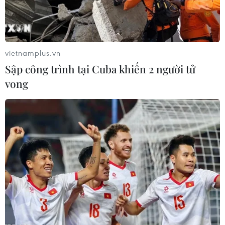
đồng tiền mệnh giá lớn nhất tới thời điểm hiện tại ở
nước này.
vietnamplus.vn
Sập công trình tại Cuba khiến 2 người tử
vong
Tổng thống Venezuela ra lệnh đóng cửa
biên giới với Colombia