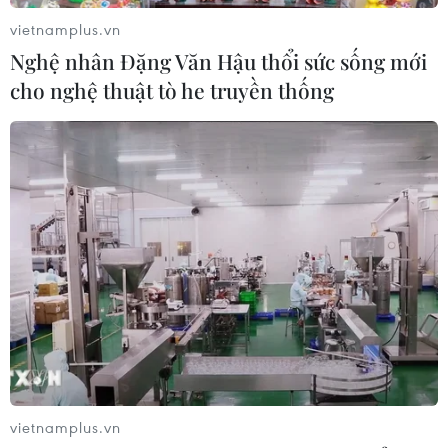
vào Việt Nam tăng 58%
vietnamplus.vn
03/08/2026 23:48
Nghệ nhân Đặng Văn Hậu thổi sức sống mới
cho nghệ thuật tò he truyền thống
Kế hoạch đồng tiền chung Tây Phi
đối mặt thách thức
03/08/2026 23:10
Mỹ bán đồng euro để hỗ trợ Nhật
Bản vực dậy đồng yen
03/08/2026 15:34
Xem thêm
vietnamplus.vn