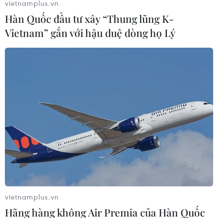
vietnamplus.vn
Hàn Quốc đầu tư xây “Thung lũng K-
Ngăn nạn đưa lậu tiền vào trong nước,
Vietnam” gắn với hậu duệ dòng họ Lý
Venezuela đóng cửa biên giới
15/12/2016 04:51
Chính phủ Venezuela thông báo quyết định đóng cửa
biên giới với Brazil trong vòng 2 giờ nhằm ngăn chặn
tình trạng tuồn tiền mệnh giá 100 bolivar vào lãnh thổ
nước này.
vietnamplus.vn
Hãng hàng không Air Premia của Hàn Quốc