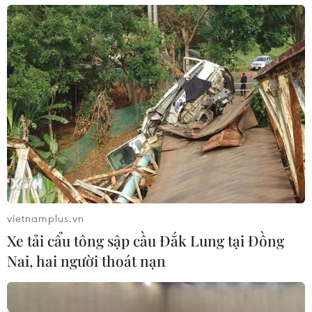
#Trung tâm tài chính
#Fintech
#Công ty công nghệ tài chính
#Trí tuệ nhân tạo
Tp. Hồ Chí Minh
Theo dõi VietnamPlus
vietnamplus.vn
Xe tải cẩu tông sập cầu Đắk Lung tại Đồng
Nai, hai người thoát nạn