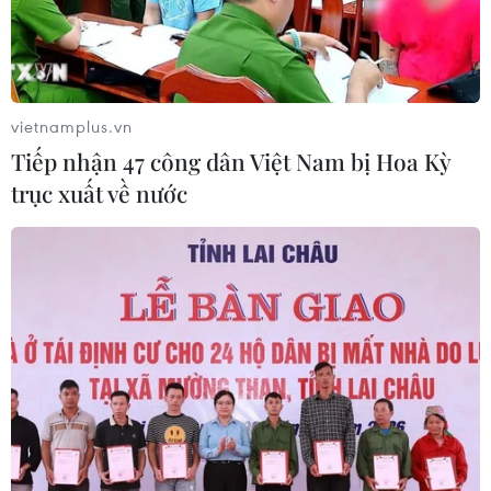
Thủ tướng: Tạo cơ chế đặc thù cho vùng
kinh tế trọng điểm phía Nam
vietnamplus.vn
06/05/2019 08:38
Tiếp nhận 47 công dân Việt Nam bị Hoa Kỳ
Thủ tướng Nguyễn Xuân Phúc cho rằng cần phải có cơ
trục xuất về nước
chế chính sách đặc thù để tạo bước phát triển mạnh mẽ
cho toàn vùng kinh tế trọng điểm phía Nam.