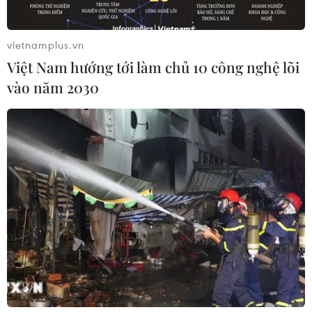
vietnamplus.vn
Việt Nam hướng tới làm chủ 10 công nghệ lõi
vào năm 2030
Một góc Thành phố Hồ Chí Minh. (Ảnh: Hoàng Hải/TTXVN)
Đến thời điểm hiện tại, việc lựa chọn mô hình
phát triển nào cho trung tâm tài chính Thành
phố Hồ Chí Minh vẫn đang được cân nhắc trước
khi quyết định.
Tuy nhiên, để Thành phố Hồ Chí Minh trở thành
trung tâm tài chính của cả nước, khu vực và thế
giới, cần phải có giải pháp tổng thể từ Trung
ương đến địa phương.