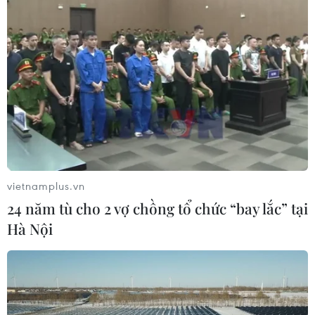
TIN LIÊN QUAN
vietnamplus.vn
24 năm tù cho 2 vợ chồng tổ chức “bay lắc” tại
Hà Nội
Năng động trong hút vốn FDI tại khu vực
kinh tế Đông Nam Bộ
29/09/2018 22:00
Nắm bắt được xu thế phát triển mới, các tỉnh thành