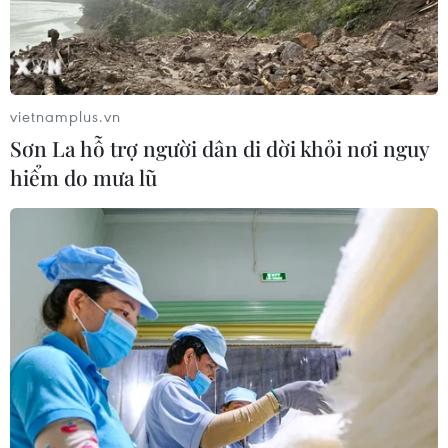
vietnamplus.vn
Sơn La hỗ trợ người dân di dời khỏi nơi nguy
hiểm do mưa lũ
TIN CÙNG CHUYÊN MỤC
Đồng USD trước bước ngoặt do đồng
yen mạnh lên và số liệu việc làm Mỹ
06/08/2026 05:14
Lãi suất ngân hàng ngày 6/8: Kỳ hạn
3 tháng đang được mức lãi suất tối đa