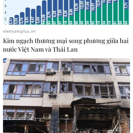
nhỏ.
vietnamplus.vn
Kim ngạch thương mại song phương giữa hai
nước Việt Nam và Thái Lan
Một góc Thành phố Hồ Chí Minh. (Nguồn: TTXVN)
Thành phố Hồ Chí Minh đang hướng đến việc
xây dựng thành phố trở thành trung tâm tài
chính của cả nước cũng như khu vực. Tuy