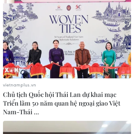
được định giá trên 1 tỷ USD) về fintech có độ
phủ quốc tế lại hoàn toàn nằm trong tầm với.
Trusting Social - một công ty công nghệ tài
chính thuần Việt đang tiến gần tới mục tiêu đó
và còn nhiều công ty khởi nghiệp khác cũng rất
có triển vọng. Đó sẽ là tương lai trung tâm tài
chính của Việt Nam, của Thành phố Hồ Chí
Minh, tiến sỹ Lê Hồng Giang gợi mở.
Điểm đến lý tưởng
vietnamplus.vn
Các chuyên gia cho rằng với sự phát triển của
Chủ tịch Quốc hội Thái Lan dự khai mạc
công nghệ, nhiều nghiên cứu cho thấy các trung
Triển lãm 50 năm quan hệ ngoại giao Việt
tâm tài chính quốc tế vẫn chưa đánh mất vai trò
Nam-Thái …
quan trọng của mình như đã từng có trong lịch
sử. Chúng sẽ chuyển sang một diện mạo mới và
đó cũng là thời cơ cho các quốc gia đến sau như