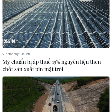
trong vùng kinh tế Đông Nam Bộ đã chủ động triển khai
nhiều, xây dựng nhiều chính sách, giải pháp hiệu quả
để thu hút nguồn vốn FDI.
vietnamplus.vn
Mỹ chuẩn bị áp thuế 15% nguyên liệu then
chốt sản xuất pin mặt trời
Khai mạc diễn đàn kinh tế Thành phố Hồ