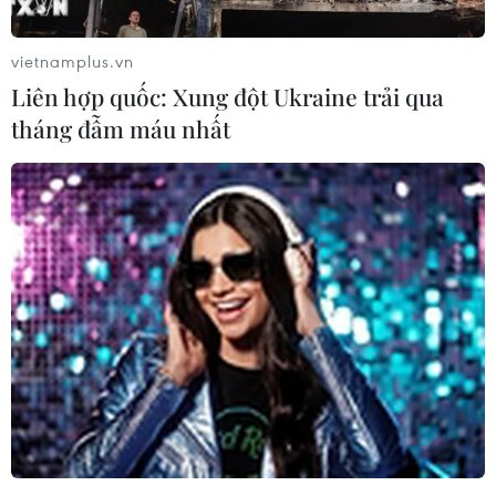
nhiên, theo các chuyên gia, rất khó có thể thành
công trong cuộc đua xây dựng một trung tâm tài
vietnamplus.vn
chính tầm quốc tế theo cách truyền thống. Vì
Liên hợp quốc: Xung đột Ukraine trải qua
vậy, hướng phát triển các công ty công nghệ tài
tháng đẫm máu nhất
chính (Fintech) có độ phủ quốc tế sẽ phù hợp
hơn với Thành phố Hồ Chí Minh nói riêng, Việt
Nam nói chung.
Cơ hội nào cho “người đi sau”?
Theo tiến sỹ Vũ Thành Tự Anh, thuộc Trường
Đại học Fulbright Việt Nam, mặc dù có vị thế
kinh tế nổi trội để có thể trở thành một trung
tâm tài chính nhưng hiện Thành phố Hồ Chí
Minh vẫn chưa có tên trong bảng xếp hạng
trung tâm tài chính khu vực năm 2019 bởi quy
mô vẫn rất nhỏ so với các trung tâm đã hình