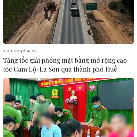
Chí Minh năm 2018
23/11/2018 04:30
Diễn đàn nhằm thảo luận vai trò của doanh nghiệp
trong việc xây dựng Khu đô thị sáng tạo, cũng như lắng
nghe các sáng kiến để kết nối giữa 4 nhà.
vietnamplus.vn
Tăng tốc giải phóng mặt bằng mở rộng cao
tốc Cam Lộ-La Sơn qua thành phố Huế