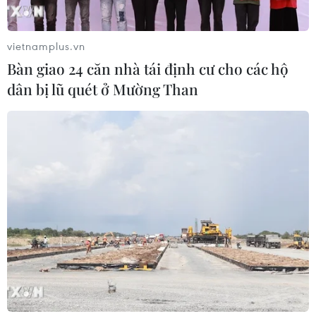
vietnamplus.vn
Bàn giao 24 căn nhà tái định cư cho các hộ
dân bị lũ quét ở Mường Than
Khảo sát, tiếp nhận ý kiến của nhân dân
góp phần xây dựng TP.HCM
25/09/2019 04:15
Các chủ đề chính được khảo sát gồm các giải pháp
phát triển kinh tế Thành phố Hồ Chí Minh, môi trường,
chất lượng nguồn nhân lực, lĩnh vực giáo dục-y tế, công
tác xây dựng Đảng, chính quyền điện tử.