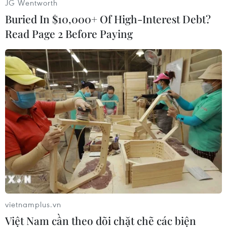
JG Wentworth
Buried In $10,000+ Of High-Interest Debt?
Read Page 2 Before Paying
(Vietnam+)
vietnamplus.vn
Việt Nam cần theo dõi chặt chẽ các biện