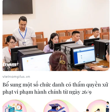
Tiên
05/08/2026 05:58
Nhật Bản thúc đẩy phát triển lò phản
ứng modul cỡ nhỏ
05/08/2026 04:59
Mỹ mở rộng hỗ trợ Nhật Bản bảo vệ
đồng yen nhằm ổn định kinh tế châu
Á
vietnamplus.vn
05/08/2026 04:26
Bổ sung một số chức danh có thẩm quyền xử
phạt vi phạm hành chính từ ngày 26/9
Trung Quốc tăng cường trấn áp tội
phạm có tổ chức
04/08/2026 14:24