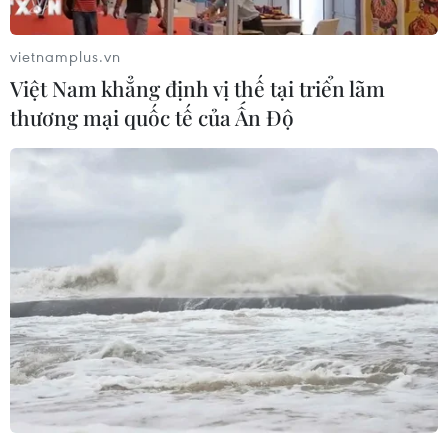
ngăn chặn đánh bạc trực tuyến trong
quân đội
vietnamplus.vn
06/08/2026 04:52
Việt Nam khẳng định vị thế tại triển lãm
thương mại quốc tế của Ấn Độ
Tổng Bí thư, Chủ tịch nước Tô Lâm
sẽ thăm cấp Nhà nước tới Australia và
New Zealand
06/08/2026 04:30
Mỹ phát tín hiệu ủng hộ ổn định
đồng won của Hàn Quốc
05/08/2026 23:26
Nhật Bản: Nội các thông qua chính