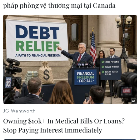
pháp phòng vệ thương mại tại Canada
#Ngư dân Trung Quốc
#Tuần duyên Hàn Quốc
#Incheon
#Hoàng Hải
Hàn Quốc
Theo dõi VietnamPlus
JG Wentworth
Owning $10k+ In Medical Bills Or Loans?
Stop Paying Interest Immediately