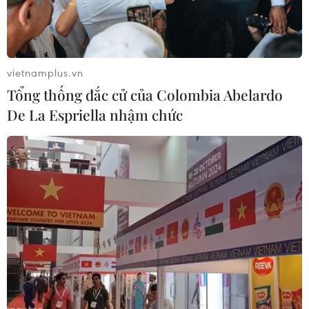
Hàn Quốc xác nhận Triều Tiên
phóng ít nhất 1 tên lửa đạn đạo tầm
ngắn
06/08/2026 09:41
vietnamplus.vn
Tổng thống đắc cử của Colombia Abelardo
Quân đội Hàn Quốc thông báo Triều
De La Espriella nhậm chức
Tiên phóng vật thể chưa xác định
06/08/2026 08:31
Dấu mốc quan trọng trong quan hệ
Việt Nam-Australia
06/08/2026 08:29
Hàn Quốc tăng cường giải pháp