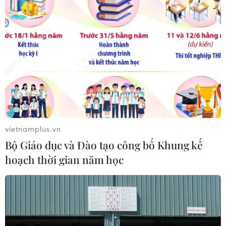
Điều gì chờ đợi đồng yen sau cái bắt
tay giữa Mỹ-Nhật?
04/08/2026 14:11
ASC 2026: Tiếp lửa đam mê khoa học
cho thế hệ trẻ Việt Nam
vietnamplus.vn
04/08/2026 14:08
Bộ Giáo dục và Đào tạo công bố Khung kế
hoạch thời gian năm học
Xem thêm