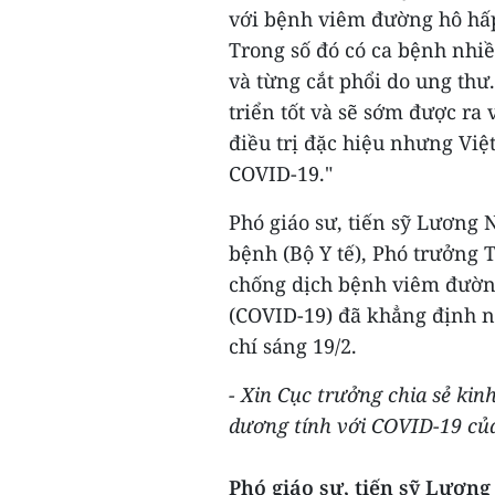
với bệnh viêm đường hô hấp
Trong số đó có ca bệnh nhi
và từng cắt phổi do ung thư
triển tốt và sẽ sớm được ra
điều trị đặc hiệu nhưng Việ
COVID-19."
Phó giáo sư, tiến sỹ Lương
bệnh (Bộ Y tế), Phó trưởng 
chống dịch bệnh viêm đường
(COVID-19) đã khẳng định n
chí sáng 19/2.
- Xin Cục trưởng chia sẻ kin
dương tính với COVID-19 của
Phó giáo sư, tiến sỹ Lươn