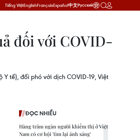
Tiếng Việt
English
Français
Español
中文
Русский
quả đối với COVID-
Y tế), đối phó với dịch COVID-19, Việt
ĐỌC NHIỀU
Hàng trăm ngàn người khiếm thị ở Việt
Nam có cơ hội 'tìm lại ánh sáng'