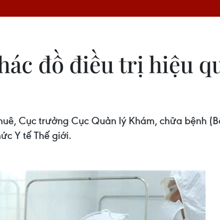
hác đồ điều trị hiệu 
huê, Cục trưởng Cục Quản lý Khám, chữa bệnh (Bộ 
c Y tế Thế giới.