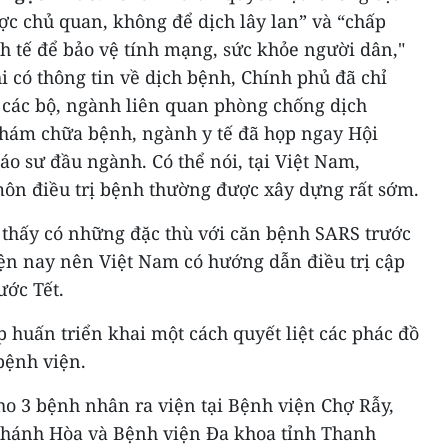
ợc chủ quan, không để dịch lây lan” và “chấp
nh tế để bảo vệ tính mạng, sức khỏe người dân,"
 có thông tin về dịch bệnh, Chính phủ đã chỉ
à các bộ, ngành liên quan phòng chống dịch
hám chữa bệnh, ngành y tế đã họp ngay Hội
o sư đầu ngành. Có thể nói, tại Việt Nam,
n điều trị bệnh thường được xây dựng rất sớm.
i thấy có những đặc thù với căn bệnh SARS trước
iện nay nên Việt Nam có hướng dẫn điều trị cập
ước Tết.
p huấn triển khai một cách quyết liệt các phác đồ
bệnh viện.
cho 3 bệnh nhân ra viện tại Bệnh viện Chợ Rẫy,
Khánh Hòa và Bệnh viện Đa khoa tỉnh Thanh