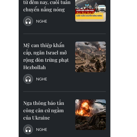
từ đêm nay, cuối tuần
chuyển nắng nóng
NGHE
Mỹ can thiệp khẩn
cấp, ngăn Israel mở
rộng đòn trừng phạt
Hezbollah
NGHE
Nga thông báo tấn
công căn cứ ngầm
của Ukraine
NGHE