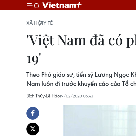
XÃ HỘI
Y TẾ
'Việt Nam đã có p
19'
Theo Phó giáo sư, tiến sỹ Lương Ngọc K
Nam luôn đi trước khuyến cáo của Tổ chứ
Bích Thủy-Lê Hảo
19/02/2020 06:43