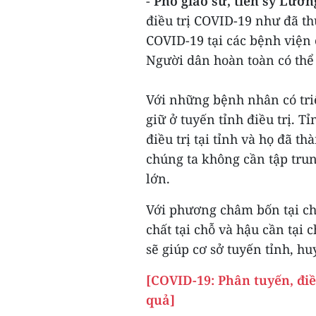
-
Phó giáo sư, tiến sỹ Lươ
điều trị COVID-19 như đã th
COVID-19 tại các bệnh viện 
Người dân hoàn toàn có thể
Với những bệnh nhân có tri
giữ ở tuyến tỉnh điều trị.
điều trị tại tỉnh và họ đã t
chúng ta không cần tập tru
lớn.
Với phương châm bốn tại chỗ 
chất tại chỗ và hậu cần tại 
sẽ giúp cơ sở tuyến tỉnh, h
[COVID-19: Phân tuyến, điề
quả]