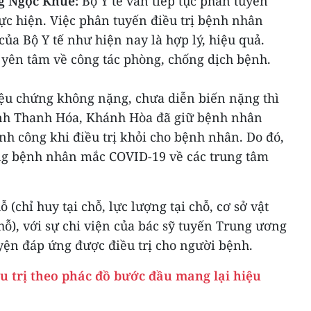
ng Ngọc Khuê:
Bộ Y tế vẫn tiếp tục phân tuyến
ực hiện. Việc phân tuyến điều trị bệnh nhân
của Bộ Y tế như hiện nay là hợp lý, hiệu quả.
 yên tâm về công tác phòng, chống dịch bệnh.
ệu chứng không nặng, chưa diễn biến nặng thì
 Tỉnh Thanh Hóa, Khánh Hòa đã giữ bệnh nhân
hành công khi điều trị khỏi cho bệnh nhân. Do đó,
ng bệnh nhân mắc COVID-19 về các trung tâm
(chỉ huy tại chỗ, lực lượng tại chỗ, cơ sở vật
chỗ), với sự chi viện của bác sỹ tuyến Trung ương
uyện đáp ứng được điều trị cho người bệnh.
u trị theo phác đồ bước đầu mang lại hiệu