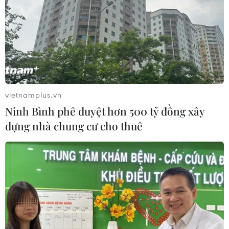
vietnamplus.vn
Ninh Bình phê duyệt hơn 500 tỷ đồng xây
dựng nhà chung cư cho thuê
Hàn Quốc mong muốn phát triển sâu sắc
hơn nữa quan hệ với Việt Nam
18/09/2020 08:56
Hàn Quốc sẽ tiếp tục ủng hộ, hỗ trợ Việt Nam đảm
nhiệm tốt các vai trò Ủy viên không thường trực Hội