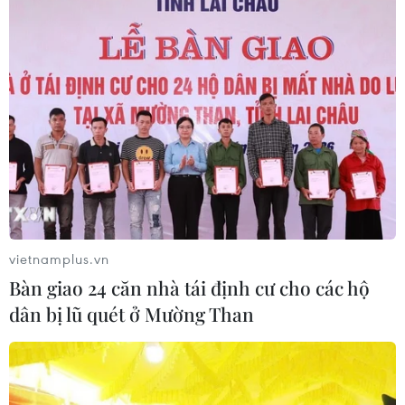
Giá dầu thô biến động nhẹ khi triển
vọng đàm phán Trung Đông vẫn khó
đoán
06/08/2026 00:26
Giá vàng thế giới tăng mạnh nhất kể
từ tháng Hai
06/08/2026 00:26
vietnamplus.vn
Bàn giao 24 căn nhà tái định cư cho các hộ
dân bị lũ quét ở Mường Than
Đưa gốm sứ Bình Dương vào mạng
lưới thủ công sáng tạo thế giới
05/08/2026 11:53