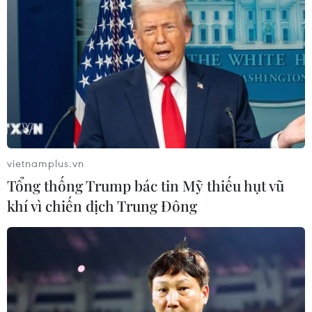
điều khó khăn cho lực lượng chức năng quản lý
thị trường. Đặc biệt, trong lĩnh vực bưu chính
vẫn còn nhiều bất cập nên các đối tượng có thể
lợi dụng những kẽ hở trong quy định về Luật
Bưu chính để vận chuyển hàng lậu, hàng giả.
Ông Nguyễn Thanh Bình cũng chỉ ra rằng, dù có
cơ chế thực thi cũng như các lực lượng Hải
quan, Biên phòng, Quản lý thị trường, Công
vietnamplus.vn
an... nhưng sự phối hợp chia sẻ thông tin thực tế
Tổng thống Trump bác tin Mỹ thiếu hụt vũ
vẫn còn hạn chế.
khí vì chiến dịch Trung Đông
Hơn nữa, thủ tục thực thi, nhất là về sở hữu trí
tuệ còn nhiều phức tạp và bất cập. Khiếu nại
trong tranh chấp về sở hữu trí tuệ cũng khá khó
khăn, có nhiều vướng mắc cho cơ quan thực thi.
Ngoài ra, một khó khăn nữa gây cản trở cho