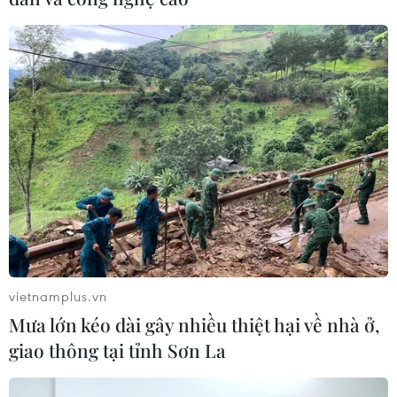
Việt Nam-Hàn Quốc phấn đấu đạt kim
ngạch thương mại 100 tỷ USD
24/12/2019 01:25
Ông Kim Dong Bae, Tham tán công sứ, Đại sứ quán
Hàn Quốc tại Việt Nam bày tỏ mong muốn Chính phủ
Việt Nam tạo điều kiện hơn nữa cho các dự án đầu tư
mới của các doanh nghiệp Hàn Quốc.
vietnamplus.vn
Mưa lớn kéo dài gây nhiều thiệt hại về nhà ở,
giao thông tại tỉnh Sơn La