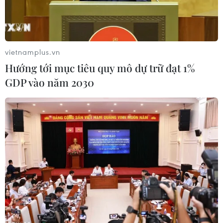
logistics.
vietnamplus.vn
Hướng tới mục tiêu quy mô dự trữ đạt 1%
GDP vào năm 2030
Bốc xếp hàng hóa tại cảng Hải Phòng. Ảnh minh họa. (Ảnh:
Phạm Hậu/TTXVN)
Thực hiện chương trình hợp tác thường niên
trong lĩnh vực phân phối và logistics giữa Việt