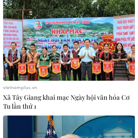
trường (Bộ Công Thương) cho biết trong thị
trường nội địa, lực lượng quản lý thị trường sẽ
giám sát và kiểm tra việc xử lý hàng giả, hàng
xâm phạm quyền sở hữu trí tuệ theo định kỳ
hoặc chuyên đề, có thể báo trước hoặc kiểm tra
đột xuất khi thấy có dấu hiệu vi phạm.
Nhưng bất cập trong việc giám sát hàng hoá lưu
thông tại Việt Nam hiện nay là việc phát triển
thương mại điện tử rất mạnh mẽ khiến cơ quan
thực thi rất khó tiếp cận với các cơ sở kinh
vietnamplus.vn
doanh thương mại điện tử nhỏ lẻ, cá nhân
Xã Tây Giang khai mạc Ngày hội văn hóa Cơ
giống như các trang bán hàng trên Facebook,
Tu lần thứ 1
Zalo, Youtube.
Hơn nữa, hàng hoá chủ yếu vận chuyển qua
đường bưu chính, chuyển phát nhanh cũng là