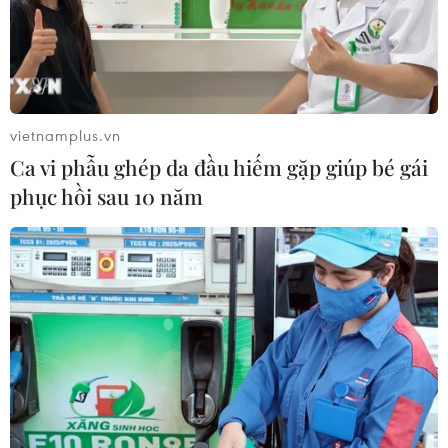
đồng bảo an Liên hợp quốc nhiệm kỳ 2020-2021, Chủ
tịch luân phiên ASEAN năm 2020.
vietnamplus.vn
Ca vi phẫu ghép da đầu hiếm gặp giúp bé gái
phục hồi sau 10 năm
Việt Nam-Hàn Quốc hình thành chuỗi giá
trị liên kết sản xuất bền vững