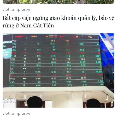
vietnamplus.vn
Bất cập việc ngừng giao khoán quản lý, bảo vệ
rừng ở Nam Cát Tiên
#Việt Nam-Hàn Quốc
#Phân phối
#Logistics
#Vụ thị trường trong nước
#Trung tâm logistics
TP. Hà Nội
vietnamplus.vn
Theo dõi VietnamPlus