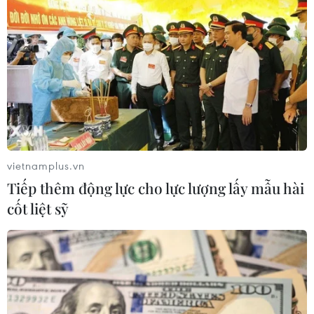
Xuất khẩu gạo Thái Lan giảm gần
19% trong nửa đầu năm 2026
05/08/2026 11:36
Trung Quốc sẽ đáp trả các biện pháp
hạn chế của Mỹ
vietnamplus.vn
05/08/2026 11:01
Tiếp thêm động lực cho lực lượng lấy mẫu hài
cốt liệt sỹ
Phê duyệt Điều chỉnh Quy hoạch
chung Khu kinh tế Vũng Áng đến
năm 2050
05/08/2026 10:07