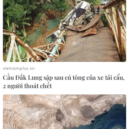
vietnamplus.vn
Cầu Đắk Lung sập sau cú tông của xe tải cẩu,
2 người thoát chết
TIN CÙNG CHUYÊN MỤC