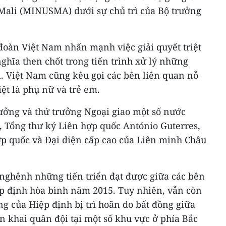
 Mali (MINUSMA) dưới sự chủ trì của Bộ trưởng
 đoàn Việt Nam nhấn mạnh việc giải quyết triệt
nghĩa then chốt trong tiến trình xử lý những
l. Việt Nam cũng kêu gọi các bên liên quan nỗ
iệt là phụ nữ và trẻ em.
rưởng và thứ trưởng Ngoại giao một số nước
, Tổng thư ký Liên hợp quốc António Guterres,
ợp quốc và Đại diện cấp cao của Liên minh Châu
nghênh những tiến triển đạt được giữa các bên
ệp định hòa bình năm 2015. Tuy nhiên, vẫn còn
g của Hiệp định bị trì hoãn do bất đồng giữa
iển khai quân đội tại một số khu vực ở phía Bắc