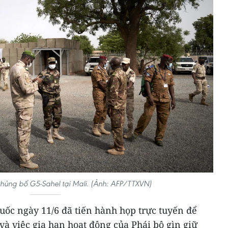
hủng bố G5-Sahel tại Mali. (Ảnh: AFP/TTXVN)
uốc ngày 11/6 đã tiến hành họp trực tuyến để
 và việc gia hạn hoạt động của Phái bộ gìn giữ