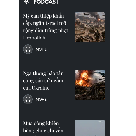
PODCAST
Mỹ can thiệp khẩn
cấp, ngăn Israel mở
rộng đòn trừng phạt
Hezbollah
NGHE
Nga thông báo tấn
công căn cứ ngầm
của Ukraine
NGHE
Mưa dông khiến
hàng chục chuyến