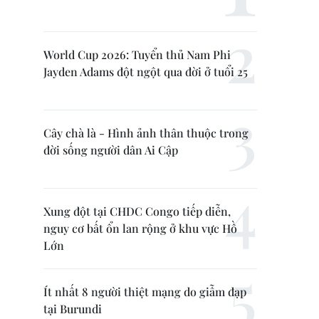
World Cup 2026: Tuyển thủ Nam Phi
Jayden Adams đột ngột qua đời ở tuổi 25
Cây chà là - Hình ảnh thân thuộc trong
đời sống người dân Ai Cập
Xung đột tại CHDC Congo tiếp diễn,
nguy cơ bất ổn lan rộng ở khu vực Hồ
Lớn
Ít nhất 8 người thiệt mạng do giẫm đạp
tại Burundi