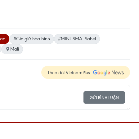
 an
#Gìn giữ hòa bình
#MINUSMA. Sahel
Mali
Theo dõi VietnamPlus
GỬI BÌNH LUẬN