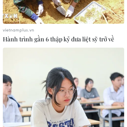
#ASEAN
#phụ nữ
#chuyển đổi số
#bình đẳng giới
vietnamplus.vn
Indonesia
Hành trình gần 6 thập kỷ đưa liệt sỹ trở về
Theo dõi VietnamPlus
TIN LIÊN QUAN