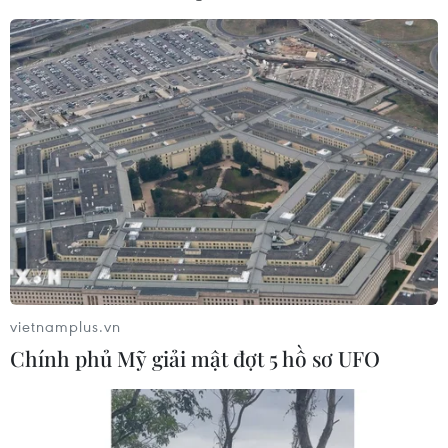
13/10/2021 07:37
Dù vẫn đảm trách thiên chức người mẹ, người vợ trong
gia đình như bao người phụ nữ khác, nhưng các nữ
doanh nhân vẫn chẳng hề "yếu thế" trong cuộc cạnh
tranh ngày càng khốc liệt trên thương trường.
vietnamplus.vn
Chính phủ Mỹ giải mật đợt 5 hồ sơ UFO