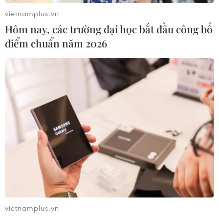
vietnamplus.vn
Hôm nay, các trường đại học bắt đầu công bố
điểm chuẩn năm 2026
Hợp tác ASEAN để cùng nhau vượt qua
thách thức thiên tai
13/10/2021 05:56
Việt Nam được đánh giá là thành viên tích cực, có vai
trò chủ động, đóng góp hiệu quả vào những nỗ lực
vietnamplus.vn
chung của ASEAN trong phòng chống, giảm nhẹ rủi ro