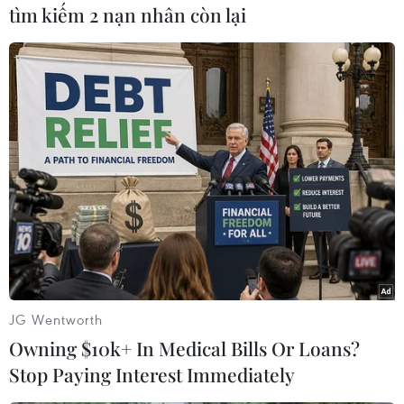
tiến bộ về lồng ghép giới trong các luật pháp,
tìm kiếm 2 nạn nhân còn lại
chính sách, áp dụng các chương trình giáp dục
đào tạo trực tuyến linh hoạt, ứng dụng công
nghệ số cho các doanh nghiệp nhỏ và siêu nhỏ
do phụ nữ làm chủ đồng thời cung cấp các dịch
vụ tài chính và phi tài chính cho phụ nữ yếu thế
nhằm góp phần cải thiện chất lượng cuộc sống
và vị thế của phụ nữ.
JG Wentworth
Owning $10k+ In Medical Bills Or Loans?
Stop Paying Interest Immediately