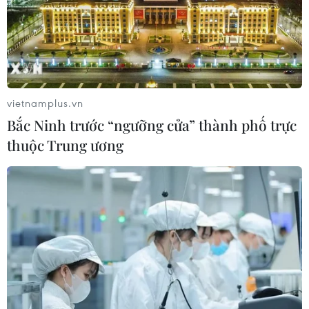
định hình tương lai
08/08/2026 10:09
Việt Nam nằm trong nhóm 5 quốc gia
vietnamplus.vn
có nhiều chuyến bay qua Thái Lan
Bắc Ninh trước “ngưỡng cửa” thành phố trực
08/08/2026 06:38
thuộc Trung ương
59 năm ASEAN: Hy Lạp mong muốn
phát triển hơn nữa quan hệ với
ASEAN
08/08/2026 04:43
59 năm ASEAN: Gắn kết tình hữu