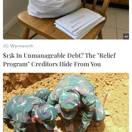
2025” do Việt Nam lựa chọn trong ba năm qua
đã cho thấy tính kịp thời và cấp bách của việc
nhấn mạnh các khía cạnh giới của an sinh xã
hội trong bối cảnh bùng phát của đại dịch
COVID-19./.
JG Wentworth
$15k In Unmanageable Debt? The "Relief
(Vietnam+)
Program" Creditors Hide From You