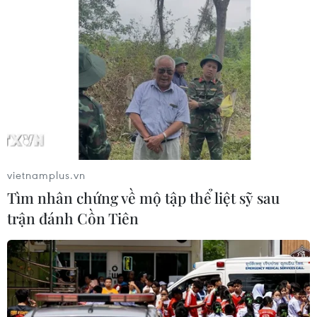
Việt Nam dự Hội nghị cấp Bộ trưởng
ASEAN về vấn đề ma túy lần thứ 7
14/10/2021 10:01
Bộ trưởng Bộ Công an Tô Lâm khẳng định Việt Nam
chia sẻ lập trường chung của ASEAN về thái độ không
khoan nhượng với ma túy và theo đuổi mục tiêu lâu dài
hướng tới một Cộng đồng chung không ma túy.
vietnamplus.vn
Tìm nhân chứng về mộ tập thể liệt sỹ sau
trận đánh Cồn Tiên