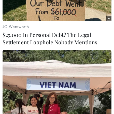
thời.
JG Wentworth
$25,000 In Personal Debt? The Legal
Settlement Loophole Nobody Mentions
Bộ trưởng Bộ Lao động-Thương binh và Xã hội Đào Ngọc Dung
tham dự cuộc họp Bộ trưởng Phụ nữ ASEAN lần thứ 4 tại điểm
cầu Việt Nam. (Ảnh: PV/Vietnam+)
“Các quốc gia thành viên ASEAN cần có những
biện pháp tạo mội trường và điều kiện thuận lợi