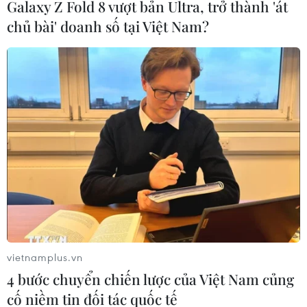
Galaxy Z Fold 8 vượt bản Ultra, trở thành 'át
thiên tai.
chủ bài' doanh số tại Việt Nam?
vietnamplus.vn
Nữ doanh nhân vững tay chèo 'con tàu
4 bước chuyển chiến lược của Việt Nam củng
doanh nghiệp' vượt bão COVID-19
cố niềm tin đối tác quốc tế