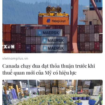
Thái Lan tăng cường quản lý sầu
riêng cuối vụ nhằm giảm áp lực dư
cung
09/08/2026 00:58
Thông cáo đặc biệt của Ban Chấp
hành Trung ương Đảng Nhân dân
Cách mạng Lào
vietnamplus.vn
08/08/2026 23:33
Canada chạy đua đạt thỏa thuận trước khi
thuế quan mới của Mỹ có hiệu lực
Ấn Độ tái khẳng định cam kết tăng
cường quan hệ với ASEAN
08/08/2026 23:09