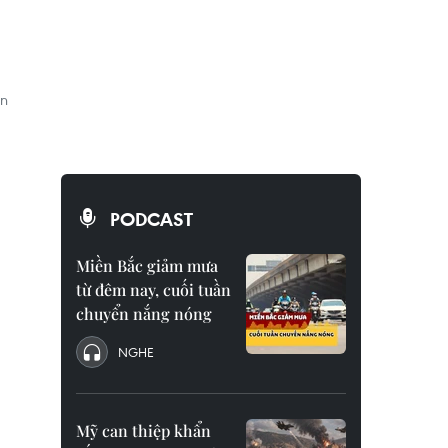
àn
PODCAST
Miền Bắc giảm mưa
từ đêm nay, cuối tuần
chuyển nắng nóng
NGHE
Mỹ can thiệp khẩn