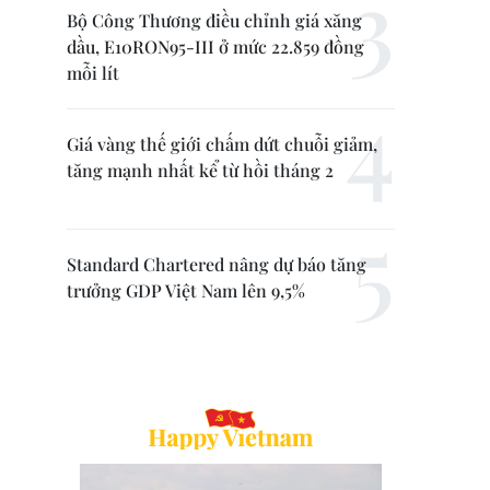
Bộ Công Thương điều chỉnh giá xăng
dầu, E10RON95-III ở mức 22.859 đồng
mỗi lít
Giá vàng thế giới chấm dứt chuỗi giảm,
tăng mạnh nhất kể từ hồi tháng 2
Standard Chartered nâng dự báo tăng
trưởng GDP Việt Nam lên 9,5%