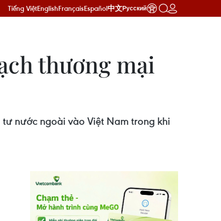
Tiếng Việt
English
Français
Español
中文
Русский
gạch thương mại
u tư nước ngoài vào Việt Nam trong khi