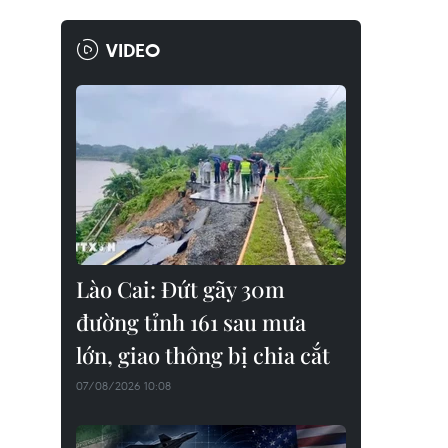
VIDEO
Lào Cai: Đứt gãy 30m
đường tỉnh 161 sau mưa
lớn, giao thông bị chia cắt
07/08/2026 10:08