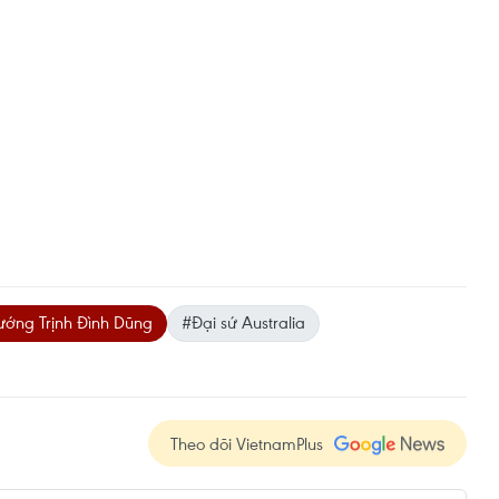
ướng Trịnh Đình Dũng
#Đại sứ Australia
Theo dõi VietnamPlus