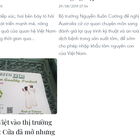
35
29/08/2019 07:54
tiếp xúc, hai bên bày tỏ hài
Bộ trưởng Nguyễn Xuân Cường đề nghị
hát triển mạnh mẽ, năng
Australia cử cơ quan chuyên môn sang
 quả của quan hệ Việt Nam-
đánh giá lại quy trình kỹ thuật và an to
ng thời gian qua...
dịch bệnh trong sản xuất tôm, để sớm
cho phép nhập khẩu tôm nguyên con
của Việt Nam.
Việt vào thị trường
a: Cửa đã mở nhưng