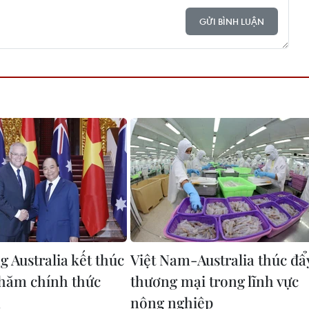
GỬI BÌNH LUẬN
 Australia kết thúc
Việt Nam-Australia thúc đẩ
hăm chính thức
thương mại trong lĩnh vực
m
nông nghiệp