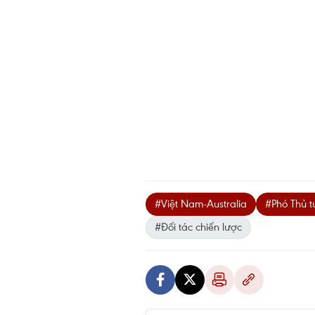
#Việt Nam-Australia
#Phó Thủ t
#Đối tác chiến lược