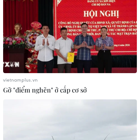
TIN LIÊN QUAN
vietnamplus.vn
Gỡ "điểm nghẽn" ở cấp cơ sở
Hen suyễn ngày càng trở thành căn bệnh
mãn tính đáng báo động