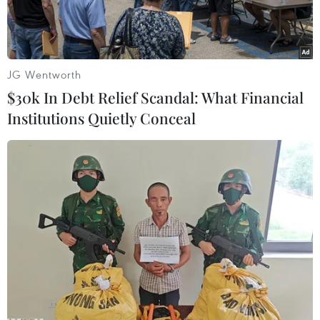
JG Wentworth
$30k In Debt Relief Scandal: What Financial
Institutions Quietly Conceal
(Nguồn: TTXVN)
"Hướng tới quản lý tốt hơn các bệnh mạn tính
tại Việt Nam" là chủ đề Hội thảo do Đại sứ quán
Pháp tại Việt Nam, Phòng Thương mại và Công