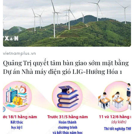
05/05/2020 08:01
Thế giới hiện có trên 300 triệu người bị hen suyễn, tới
năm 2025 sẽ có thêm 100 triệu người mắc bệnh mãn
tính này và chi phí điều trị hen suyễn lớn hơn cả tổng chi
phí cho điều trị bệnh lao và HIV.
vietnamplus.vn
Quảng Trị quyết tâm bàn giao sớm mặt bằng
Dự án Nhà máy điện gió LIG-Hướng Hóa 1