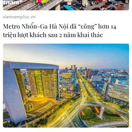
thuốc khá cao, sử dụng rượu, bia nhiều. Ngoài
ra là câu chuyện đô thị hóa nhiều, ô nhiễm
vietnamplus.vn
không khí ngày càng gia tăng, dẫn đến tỷ lệ
Metro Nhổn-Ga Hà Nội đã “cõng” hơn 14
bệnh không lây nhiễm đang rất lớn, chủ yếu là
triệu lượt khách sau 2 năm khai thác
bệnh mạn tính.
Thông tin về việc quản lý, chi trả chi phí khám,
chữa bệnh bảo hiểm y tế đối với bệnh mạn tính
tại Việt Nam, ông Lê Văn Phúc, Trưởng ban
Thực hiện chính sách bảo hiểm y tế (Bảo hiểm
Xã hội Việt Nam) cũng chia sẻ về những khó
khăn, thách thức trong quản lý bệnh mạn tính.
Quỹ Bảo hiểm Y tế trong những năm gần đây
không đảm bảo cân đối thu chi, đặc biệt là trong
năm 2023. Chi bảo hiểm y tế chưa thực sự hiệu
quả, chi từ tiền túi của người bệnh còn cao.