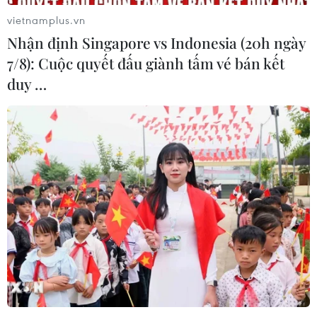
vietnamplus.vn
Nhận định Singapore vs Indonesia (20h ngày
7/8): Cuộc quyết đấu giành tấm vé bán kết
duy …