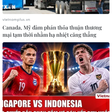
vietnamplus.vn
Canada, Mỹ đàm phán thỏa thuận thương
mại tạm thời nhằm hạ nhiệt căng thẳng
Chuyên gia khuyến nghị cách phòng ngừa
các bệnh mãn tính ở nam giới
12/01/2023 07:28
Một số bệnh mãn tính khác có ảnh hưởng lớn đến tỷ lệ
tử vong ở nam giới bao gồm ung thư phổi, ung thư
tuyến tiền liệt, đột quỵ và chứng sa sút trí tuệ, với bệnh
phổ biến nhất là Alzheimer.