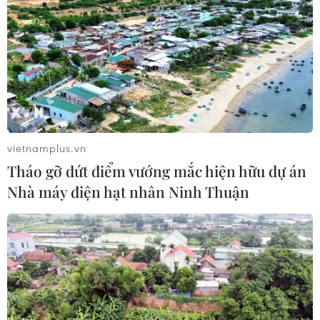
TIN CÙNG CHUYÊN MỤC
vietnamplus.vn
Cuộc tìm kiếm và vá lại những 'trái
Tháo gỡ dứt điểm vướng mắc hiện hữu dự án
tim lỗi '
Nhà máy điện hạt nhân Ninh Thuận
07/08/2026 04:03
Hà Nội cảnh báo về việc sử dụng tế
bào gốc trong khám chữa bệnh, làm
đẹp