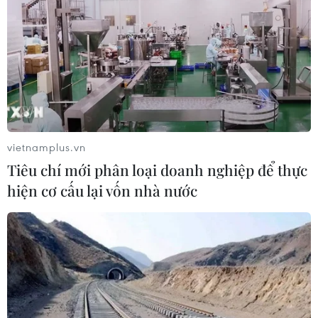
Sản lượng vàng của Trung Quốc
giảm trong nửa đầu năm 2026
06/08/2026 03:41
Kim ngạch xuất khẩu vượt mốc 100
tỷ USD, Hàn Quốc lập kỷ lục thặng
vietnamplus.vn
dư vãng lai
Tiêu chí mới phân loại doanh nghiệp để thực
06/08/2026 03:34
hiện cơ cấu lại vốn nhà nước
Moody’s cảnh báo hạ tầng điện hạn
chế tiềm năng phát triển AI của
Mexico
06/08/2026 03:33