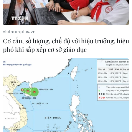
vietnamplus.vn
Cơ cấu, số lượng, chế độ với hiệu trưởng, hiệu
Vietnam Report công bố Top 10 Công ty
phó khi sắp xếp cơ sở giáo dục
công nghệ uy tín năm 2022
05/07/2022 05:00
Bảng xếp hạng được thực hiện một cách khách quan,
độc lập và căn cứ theo kết quả đánh giá năng lực tài
chính doanh nghiệp, uy tín doanh nghiệp trên truyền
thông...