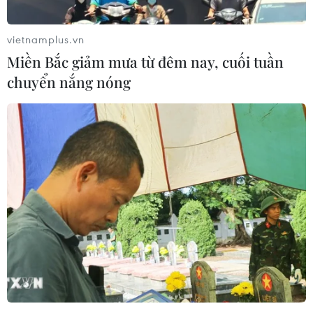
tầm thương hiệu của doanh nghiệp./.
vietnamplus.vn
(TTXVN/Vietnam+)
Miền Bắc giảm mưa từ đêm nay, cuối tuần
chuyển nắng nóng
#Vietnam Report
#Doanh nghiệp nhà nước