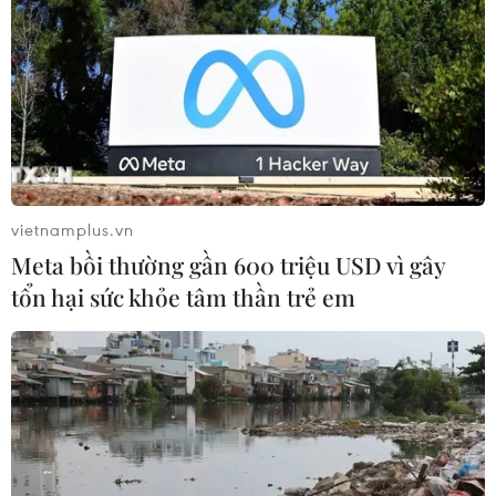
TIN CÙNG CHUYÊN MỤC
Tây Ninh thúc đẩy bình dân học vụ
số, tạo động lực phát triển kinh tế số
vietnamplus.vn
07/08/2026 07:17
Meta bồi thường gần 600 triệu USD vì gây
tổn hại sức khỏe tâm thần trẻ em
Hàn Quốc đầu tư xây “Thung lũng
K-Vietnam” gắn với hậu duệ dòng họ
Lý
07/08/2026 06:30