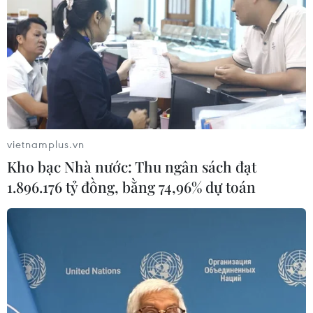
03/04/2022 22:17
Theo Vietnam Report, sự tăng trưởng trở lại của ngành
bất động sản thời gian tới chủ yếu là do các công ty tái
cấu trúc hoạt động và phục hồi sau tác động tiêu cực
của đại dịch COVID-19.
vietnamplus.vn
Kho bạc Nhà nước: Thu ngân sách đạt
1.896.176 tỷ đồng, bằng 74,96% dự toán