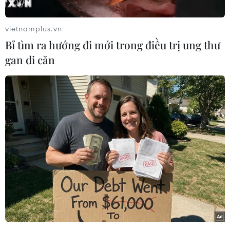
Nam (Vietnam Report) thực hiện đã ghi nhận
rằng, trong giai đoạn 2020-2022, không chỉ các
vietnamplus.vn
doanh nghiệp nhà nước mà kể cả khu vực tư
Bỉ tìm ra hướng đi mới trong điều trị ung thư
nhân đều gặp nhiều khó khăn bủa vây do
gan di căn
những biến động về tình hình kinh tế vĩ mô sau
đại dịch COVID-19, song trong nguy luôn có cơ
và quan trọng ở thời kỳ này là tồn tại để bứt
phá.
Những doanh nghiệp có dự trữ nội tại, khả
năng thích nghi và sức mạnh đủ để vượt qua
thời kỳ này đều là những doanh nghiệp tên
tuổi, có tiềm lực tài chính lớn và không ngại
thay đổi.
Đơn cử như Vinhomes (VHM), Hòa Phát (HPG),
Masan (MSN), Thế giới Di động (MWG), Ngân