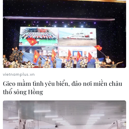
Chủ động nguồn điện phục vụ Hội
nghị cấp cao APEC 2027
06/08/2026 04:31
Doanh nghiệp Trung Quốc đánh giá
cao triển vọng hợp tác cơ giới hóa
nông nghiệp với Việt Nam
vietnamplus.vn
06/08/2026 04:14
Gieo mầm tình yêu biển, đảo nơi miền châu
thổ sông Hồng
Thống đốc Fed khuyến nghị tăng lãi
suất nếu lạm phát không sớm hạ
nhiệt
06/08/2026 03:46