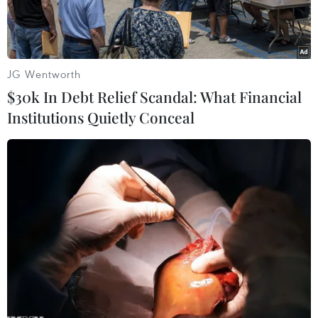
JG Wentworth
$30k In Debt Relief Scandal: What Financial
Institutions Quietly Conceal
Dây chuyền sản xuất tại Công ty Tôn Hòa Phát (Tập đoàn Hòa
Phát). (Ảnh: Phạm Kiên/TTXVN)
Trong báo cáo mới công bố về TOP 50 Công ty
đại chúng uy tín và hiệu quả Việt Nam năm
2022 do Công ty cổ phần Báo cáo Đánh giá Việt