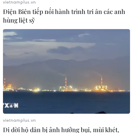
vietnamplus.vn
#Kinh tế vĩ mô
#KIết quả kinh doanh
Điện Biên tiếp nối hành trình tri ân các anh
#Kế hoạch đầu tư
hùng liệt sỹ
Theo dõi VietnamPlus
TIN LIÊN QUAN
vietnamplus.vn
Di dời hộ dân bị ảnh hưởng bụi, mùi khét,