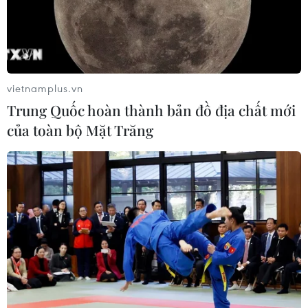
Thụy Sĩ khó đạt mục tiêu giảm phát
thải khí nhà kính vào năm 2030
07/08/2026 09:42
vietnamplus.vn
Trung Quốc hoàn thành bản đồ địa chất mới
Bão Dolphin càn quét các đảo miền
của toàn bộ Mặt Trăng
Nam Nhật Bản, sân bay Okinawa
phải đóng cửa
07/08/2026 09:10
Thái Lan: Ôtô lao vào trung tâm
chăm sóc trẻ làm khoảng nạn nhân
bị thương
07/08/2026 08:13