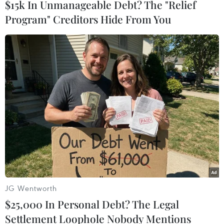
$15k In Unmanageable Debt? The "Relief
ngôi sao phim khiêu dâm Daniels
Program" Creditors Hide From You
chấp nhận hoãn phiên tòa tối đa
30 ngày.
(TTXVN/Vietnam+)
JG Wentworth
$25,000 In Personal Debt? The Legal
Settlement Loophole Nobody Mentions