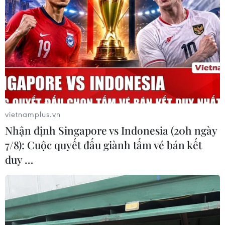
vietnamplus.vn
Nhận định Singapore vs Indonesia (20h ngày
7/8): Cuộc quyết đấu giành tấm vé bán kết
duy …
Mỹ: Thẩm phán bác yêu cầu của ông
Trump trong vụ cất giữ trái phép tài liệu
mật