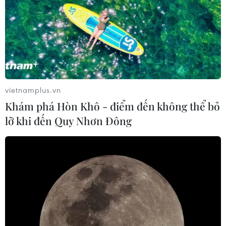
Sri Lanka tăng cường ngăn chặn
trang web cá cược trực tuyến
07/08/2026 11:39
vietnamplus.vn
Indonesia nỗ lực khống chế cháy
Khám phá Hòn Khô - điểm đến không thể bỏ
rừng tại Vườn Quốc gia Núi Bromo
lỡ khi đến Quy Nhơn Đông
07/08/2026 10:56
Sri Lanka triển khai quân đội sau làn
sóng vượt ngục bất thành
07/08/2026 10:35