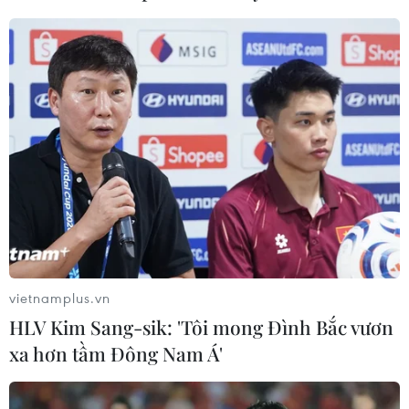
#Mỹ
#Donald Trump
#ông Trump
#kháng cáo
#gian lận tài chính
#Tập đoàn Trump
Mỹ
Theo dõi VietnamPlus
vietnamplus.vn
HLV Kim Sang-sik: 'Tôi mong Đình Bắc vươn
TIN LIÊN QUAN
xa hơn tầm Đông Nam Á'