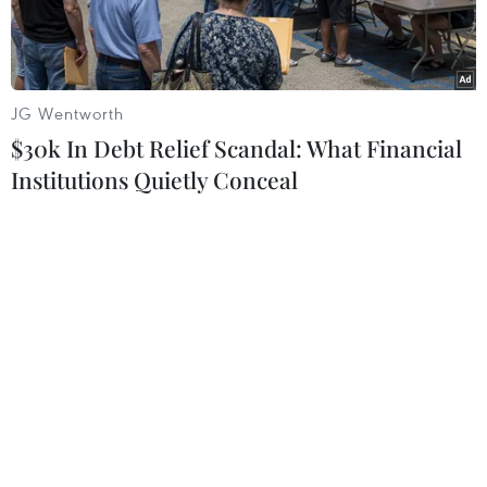
JG Wentworth
$30k In Debt Relief Scandal: What Financial
Institutions Quietly Conceal
Cựu Tổng thống Mỹ Donald Trump (giữa) tại phiên xét xử của
tòa tối cao New York, ngày 11/1/2024. (Ảnh: AFP/TTXVN)
Ngày 18/3, các luật sư của cựu Tổng thống Mỹ
Donald Trump thừa nhận ông không có đủ tiền
mặt để kháng cáo liên quan đến vụ kiện vì tội