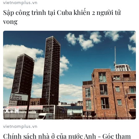
vietnamplus.vn
Sập công trình tại Cuba khiến 2 người tử
vong
vietnamplus.vn
Chính sách nhà ở của nước Anh - Góc tham