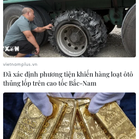
15/03/2024 10:03
Theo các luật sư, ông Trump không thừa nhận tội danh
và muốn bác bỏ vụ án với lý do số tài liệu này mang
tính chất "cá nhân," không phải tài sản nhà nước, do đó
ông có quyền tự do sử dụng.
vietnamplus.vn
Đã xác định phương tiện khiến hàng loạt ôtô
thủng lốp trên cao tốc Bắc-Nam