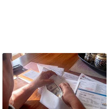
gian lận tài chính ở New York.
Tháng trước, thẩm phán liên bang Arthur
Engoron ở bang New York đã ra phán quyết yêu
cầu ông Trump phải nộp khoản tiền phạt trị giá
354,9 triệu USD với cáo buộc ông đã thổi phồng
và thao túng giá trị tài sản một cách bất hợp
pháp để có được các khoản vay ngân hàng và
các điều khoản bảo hiểm ưu đãi.
Cộng với tiền lãi, ông Trump phải nộp phạt tổng
cộng 464 triệu USD.
Theo quy định, ông Trump phải nộp toàn bộ
khoản phạt bằng tiền mặt hoặc nộp trái phiếu
bảo lãnh để ngăn chặn việc nhà chức trách tịch
thu một phần tài sản của Tập đoàn Trump trong
quá trình kháng cáo bản án.