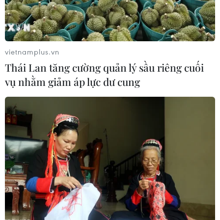
Đà Nẵng: Sóng cuốn 4 người tại Mũi
Nghê, 3 người mất tích
vietnamplus.vn
08/08/2026 06:02
Thái Lan tăng cường quản lý sầu riêng cuối
vụ nhằm giảm áp lực dư cung
Vượt lên di chứng chất độc da cam,
chàng trai Đồng Tháp tự tin làm chủ
cuộc đời
08/08/2026 06:00
Dắt chó đi dạo không đúng quy
định, bị phạt đến 2 triệu đồng?
08/08/2026 04:16