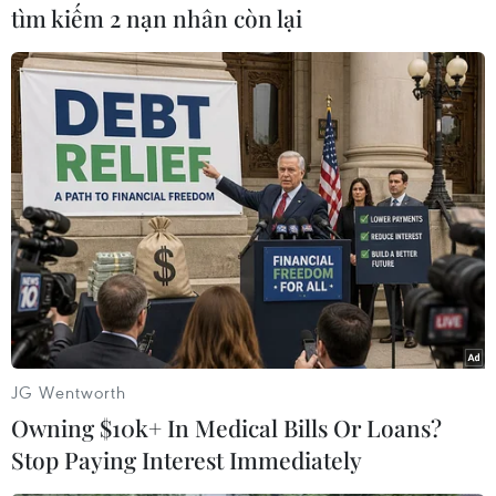
Trung Quốc và 1 Đài Loan Trung Quốc.
Theo
tìm kiếm 2 nạn nhân còn lại
AFP thì đây là vụ tai nạn máy bay tồi tệ nhất ở
Lào kể từ năm 1954 sau vụ rơi máy bay của
hãng Air Vietnam, rơi gần Pakse khiến 47 người
thiệt mạng./.
(Vietnam+)
JG Wentworth
Owning $10k+ In Medical Bills Or Loans?
Stop Paying Interest Immediately