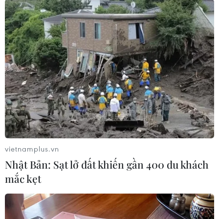
#Lao Airlines
#Mekong
#Tai nạn máy bay
#Nạn nhân gốc Việt
Lào
Theo dõi VietnamPlus
vietnamplus.vn
Nhật Bản: Sạt lở đất khiến gần 400 du khách
mắc kẹt
TIN CÙNG CHUYÊN MỤC
Nhật Bản: Sạt lở đất khiến gần 400