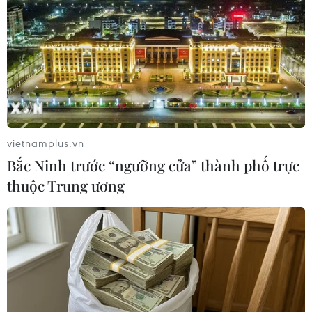
súng
09/08/2026 02:26
Khủng hoảng nắng nóng đẩy 34 tỉnh
của Pháp vào mức nguy cơ cháy
rừng cao
08/08/2026 23:59
vietnamplus.vn
Bắc Ninh trước “ngưỡng cửa” thành phố trực
Những lý do khiến du khách Ấn Độ
thuộc Trung ương
chuyển hướng sang Việt Nam
08/08/2026 23:58
Cộng hòa Dân chủ Congo ghi nhận
hơn 300 trẻ em tử vong do Ebola
08/08/2026 15:21