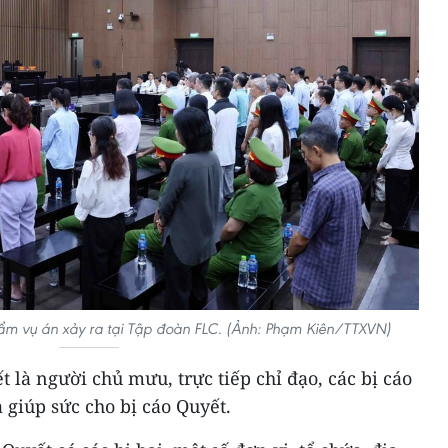
thẩm vụ án xảy ra tại Tập đoàn FLC. (Ảnh: Phạm Kiên/TTXVN)
 là người chủ mưu, trực tiếp chỉ đạo, các bị cáo
giúp sức cho bị cáo Quyết.