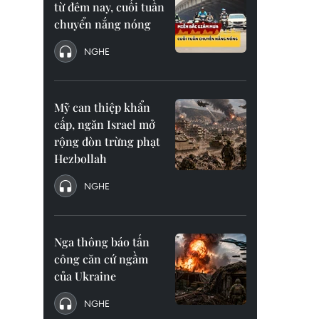
từ đêm nay, cuối tuần
chuyển nắng nóng
NGHE
Mỹ can thiệp khẩn
cấp, ngăn Israel mở
rộng đòn trừng phạt
Hezbollah
NGHE
Nga thông báo tấn
công căn cứ ngầm
của Ukraine
NGHE