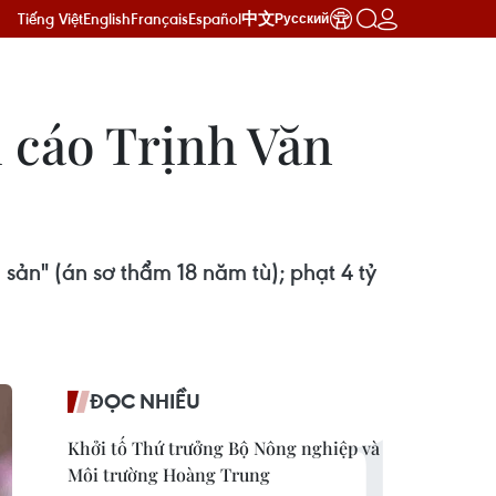
Tiếng Việt
English
Français
Español
中文
Русский
 cáo Trịnh Văn
sản" (án sơ thẩm 18 năm tù); phạt 4 tỷ
ĐỌC NHIỀU
Khởi tố Thứ trưởng Bộ Nông nghiệp và
Môi trường Hoàng Trung