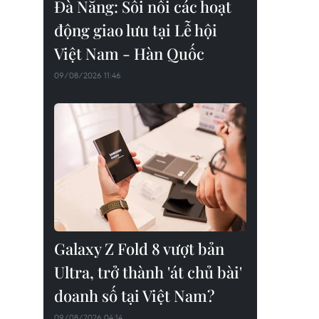
Đà Nẵng: Sôi nổi các hoạt
động giao lưu tại Lễ hội
Việt Nam - Hàn Quốc
09/08/2026 11:46
Galaxy Z Fold 8 vượt bản
Ultra, trở thành 'át chủ bài'
doanh số tại Việt Nam?
09/08/2026 04:14