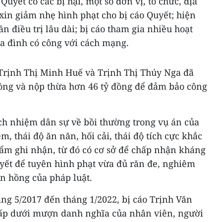
Quyết có các bị hại, một số đơn vị, tổ chức, địa
xin giảm nhẹ hình phạt cho bị cáo Quyết; hiện
ần điều trị lâu dài; bị cáo tham gia nhiều hoạt
ia đình có công với cách mạng.
 Trịnh Thị Minh Huế và Trịnh Thị Thúy Nga đã
đồng và nộp thừa hơn 46 tỷ đồng để đảm bảo công
ách nhiệm dân sự về bồi thường trong vụ án của
ệm, thái độ ăn năn, hối cải, thái độ tích cực khắc
hẩm ghi nhận, từ đó có cơ sở để chấp nhận kháng
uyết để tuyên hình phạt vừa đủ răn đe, nghiêm
n hồng của pháp luật.
áng 5/2017 đến tháng 1/2022, bị cáo Trịnh Văn
cấp dưới mượn danh nghĩa của nhân viên, người