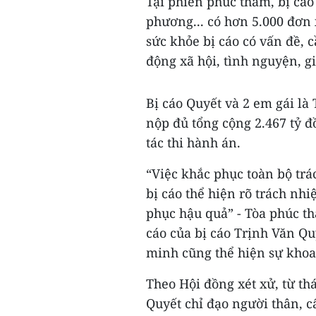
Tại phiên phúc thẩm, bị cáo 
phương... có hơn 5.000 đơn 
sức khỏe bị cáo có vấn đề, c
động xã hội, tình nguyện, g
Bị cáo Quyết và 2 em gái là
nộp đủ tổng cộng 2.467 tỷ 
tác thi hành án.
“Việc khắc phục toàn bộ tr
bị cáo thể hiện rõ trách nhi
phục hậu quả” - Tòa phúc t
cáo của bị cáo Trịnh Văn Q
minh cũng thể hiện sự khoa
Theo Hội đồng xét xử, từ th
Quyết chỉ đạo người thân, 