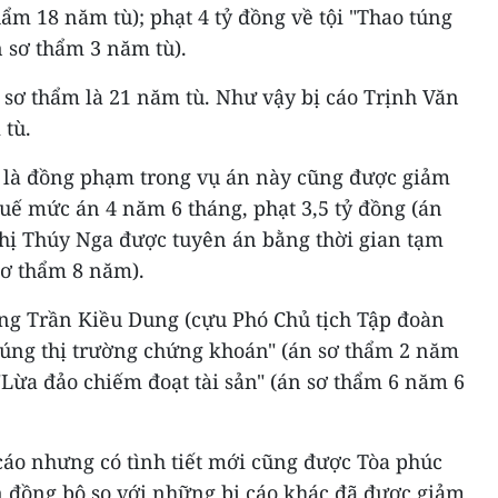
hẩm 18 năm tù); phạt 4 tỷ đồng về tội "Thao túng
 sơ thẩm 3 năm tù).
 sơ thẩm là 21 năm tù. Như vậy bị cáo Trịnh Văn
 tù.
t là đồng phạm trong vụ án này cũng được giảm
uế mức án 4 năm 6 tháng, phạt 3,5 tỷ đồng (án
Thị Thúy Nga được tuyên án bằng thời gian tạm
sơ thẩm 8 năm).
ng Trần Kiều Dung (cựu Phó Chủ tịch Tập đoàn
 túng thị trường chứng khoán" (án sơ thẩm 2 năm
 "Lừa đảo chiếm đoạt tài sản" (án sơ thẩm 6 năm 6
cáo nhưng có tình tiết mới cũng được Tòa phúc
 đồng bộ so với những bị cáo khác đã được giảm