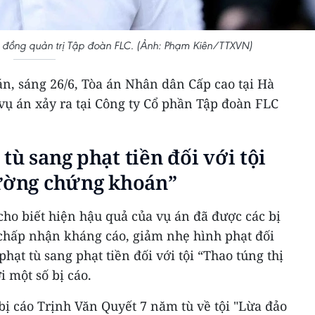
ội đồng quản trị Tập đoàn FLC. (Ảnh: Phạm Kiên/TTXVN)
án, sáng 26/6, Tòa án Nhân dân Cấp cao tại Hà
vụ án xảy ra tại Công ty Cổ phần Tập đoàn FLC
tù sang phạt tiền đối với tội
rường chứng khoán”
ho biết hiện hậu quả của vụ án đã được các bị
 chấp nhận kháng cáo, giảm nhẹ hình phạt đối
phạt tù sang phạt tiền đối với tội “Thao túng thị
 một số bị cáo.
bị cáo Trịnh Văn Quyết 7 năm tù về tội "Lừa đảo