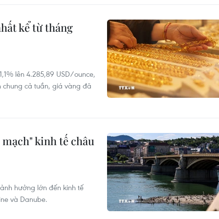
hất kể từ tháng
 1,1% lên 4.285,89 USD/ounce,
h chung cả tuần, giá vàng đã
 mạch" kinh tế châu
 ảnh hưởng lớn đến kinh tế
hine và Danube.