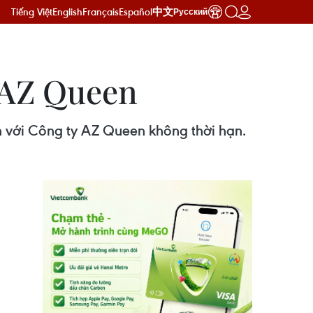
Tiếng Việt
English
Français
Español
中文
Русский
p AZ Queen
h với Công ty AZ Queen không thời hạn.