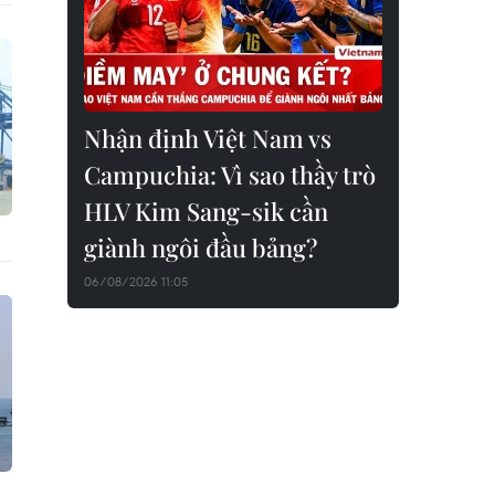
Nhận định Việt Nam vs
Campuchia: Vì sao thầy trò
HLV Kim Sang-sik cần
giành ngôi đầu bảng?
06/08/2026 11:05