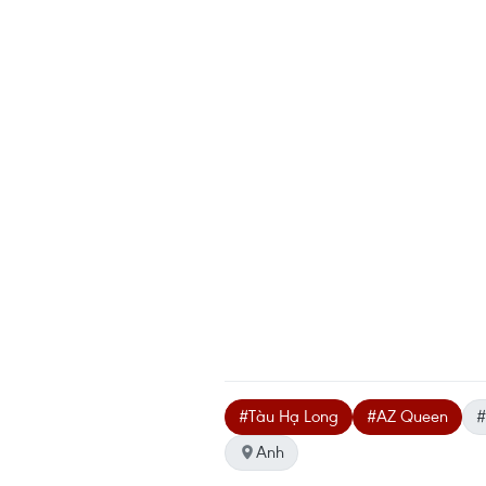
#Tàu Hạ Long
#AZ Queen
#
Anh