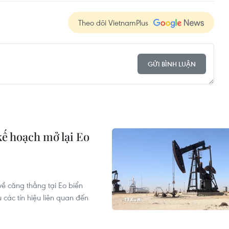
Theo dõi VietnamPlus
GỬI BÌNH LUẬN
kế hoạch mở lại Eo
về căng thẳng tại Eo biển
các tín hiệu liên quan đến