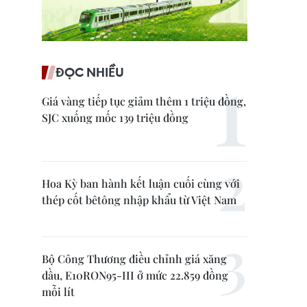
ĐỌC NHIỀU
Giá vàng tiếp tục giảm thêm 1 triệu đồng,
SJC xuống mốc 139 triệu đồng
Hoa Kỳ ban hành kết luận cuối cùng với
thép cốt bêtông nhập khẩu từ Việt Nam
Bộ Công Thương điều chỉnh giá xăng
dầu, E10RON95-III ở mức 22.859 đồng
mỗi lít