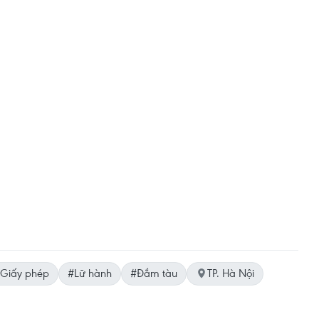
Giấy phép
#Lữ hành
#Đắm tàu
TP. Hà Nội