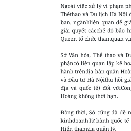
Ngoài việc xử lý vi phạm p
Thểthao và Du lịch Hà Nội 
ban, ngànhliên quan để giả
giải quyết cácchế độ bảo 
Queen tổ chức thamquan vị
Sở Văn hóa, Thể thao và Du
phậncó liên quan lập kế ho
hành trênđịa bàn quận Hoà
và Đầu tư Hà Nộithu hồi g
địa và quốc tế) đối vớiCô
Hoàng không thời hạn.
Đồng thời, Sở cũng đã đề 
kinhdoanh lữ hành quốc tế
Hiển thamgia quản lý.