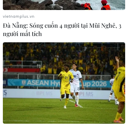
vietnamplus.vn
Đà Nẵng: Sóng cuốn 4 người tại Mũi Nghê, 3
người mất tích
Australia tiếp nhận những lô vắcxin ngừa
COVID-19 đầu tiên
15/02/2021 06:03
Bộ trưởng Y tế Australia Greg Hunt nêu rõ 142.000 liều