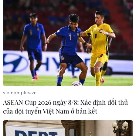
TIN LIÊN QUAN
vietnamplus.vn
ASEAN Cup 2026 ngày 8/8: Xác định đối thủ
của đội tuyển Việt Nam ở bán kết
Nam Phi tạm dừng tiêm chủng vắcxin của