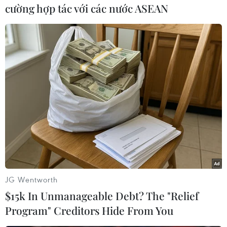
cường hợp tác với các nước ASEAN
#Cấp phép
#Khẩn cấp
#Vắcxin
#COVID-19
#AstraZeneca
#Tổ chức Y tế Thế giới
#WHO
#COVAX
JG Wentworth
Theo dõi VietnamPlus
$15k In Unmanageable Debt? The "Relief
Program" Creditors Hide From You