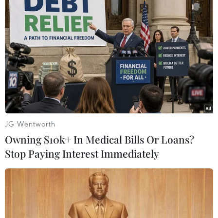
hãng AstraZeneca
08/02/2021 00:17
Dữ liệu cho thấy vắcxin của AstraZeneca chỉ có hiệu
quả tối thiểu đối với các trường hợp nhẹ và trung bình
mắc biến thể của virus SARS-CoV-2 đang được ghi
nhận ở Nam Phi.
JG Wentworth
Owning $10k+ In Medical Bills Or Loans?
Stop Paying Interest Immediately