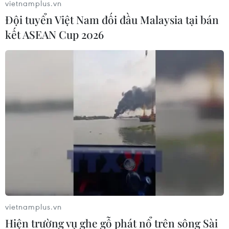
vietnamplus.vn
vắcxin của Pfizer đã được chuyển từ Bỉ tới Australia một
Đội tuyển Việt Nam đối đầu Malaysia tại bán
cách an toàn và bảo đảm chất lượng.
kết ASEAN Cup 2026
vietnamplus.vn
Hiện trường vụ ghe gỗ phát nổ trên sông Sài