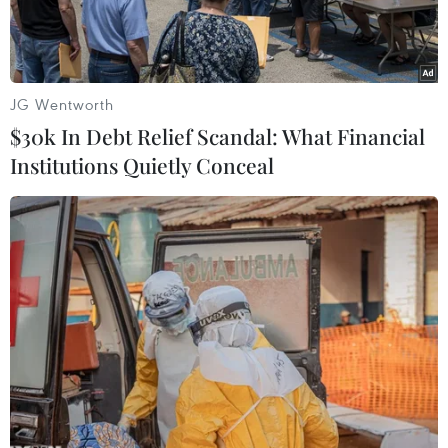
JG Wentworth
$30k In Debt Relief Scandal: What Financial
Institutions Quietly Conceal
Nhà máy của AstraZeneca tại Anh. (Ảnh: AFP/Getty)
Ngày 15/2, Tổ chức Y tế Thế giới (WHO) đã cấp
phép sử dụng khẩn cấp hai loại vắcxin ngừa
COVID-19 của hãng dược phẩm AstraZeneca
(Anh-Thụy Điển), giúp khởi động quá trình
phân phối những loại vắcxin này tới một số
quốc gia nghèo nhất thế giới thông qua sáng