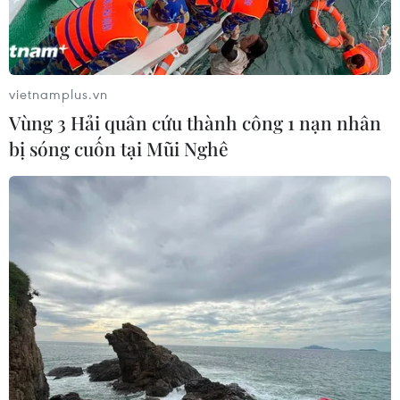
vietnamplus.vn
Vùng 3 Hải quân cứu thành công 1 nạn nhân
bị sóng cuốn tại Mũi Nghê
Nhật Bản chính thức phê duyệt vắcxin
Pfizer/BioNTech
14/02/2021 09:54
Bộ Y tế, Lao động và Phúc lợi Nhật Bản đã thông báo
chính thức cấp phép sử dụng vắcxin ngừa bệnh COVID-
19 do hãng dược phẩm Pfizer của Mỹ kết hợp BioNTech
của Đức sản xuất.