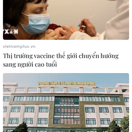
vietnamplus.vn
Thị trường vaccine thế giới chuyển hướng
sang người cao tuổi
TIN CÙNG CHUYÊN MỤC
Cộng hòa Dân chủ Congo ghi nhận
hơn 300 trẻ em tử vong do Ebola
08/08/2026 15:21