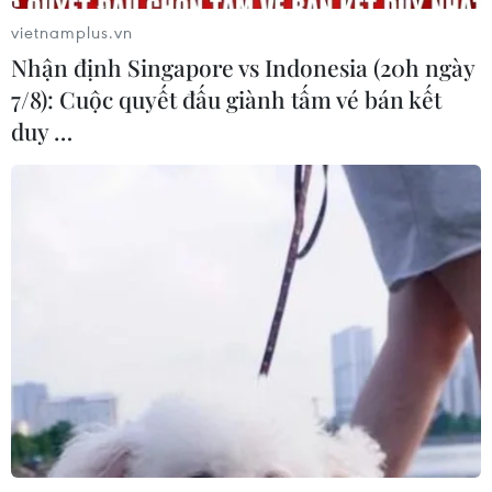
án kết nối vùng, sân bay Long Thành
vietnamplus.vn
06/08/2026 15:07
Nhận định Singapore vs Indonesia (20h ngày
7/8): Cuộc quyết đấu giành tấm vé bán kết
duy …
Sẽ thi công đồng loạt Dự án cao tốc
Vinh-Thanh Thủy trong tháng 9
06/08/2026 12:25
Chưa đầu tư mở rộng Quốc lộ 1 đoạn
Bạc Liêu-Cà Mau giai đoạn 2026-
2030
06/08/2026 12:24
Tuyên Quang khẩn trương khắc
phục sạt lở trên các tuyến giao thông