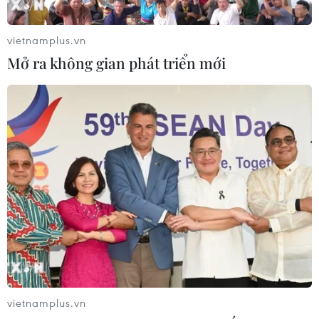
vietnamplus.vn
Mở ra không gian phát triển mới
Đề nghị điều chỉnh chỉ tiêu sản lượng,
doanh thu xe buýt Hà Nội
24/06/2021 11:27
Do ảnh hưởng của dịch COVID-19, sản lượng xe buýt
của thành phố Hà Nội đã liên tục giảm sút và ảnh
hưởng tới nguồn thu của các đơn vị vận tải.
vietnamplus.vn