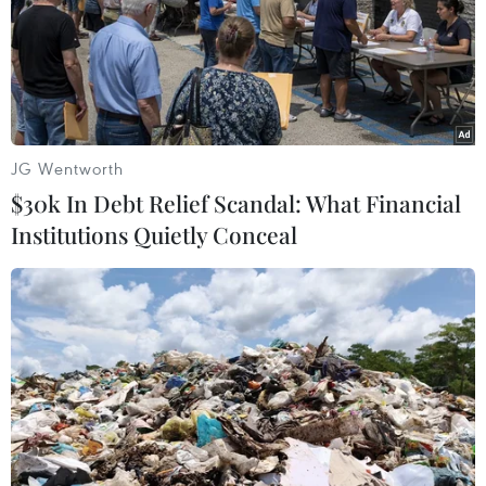
Theo dõi VietnamPlus
JG Wentworth
$30k In Debt Relief Scandal: What Financial
Institutions Quietly Conceal
TIN LIÊN QUAN