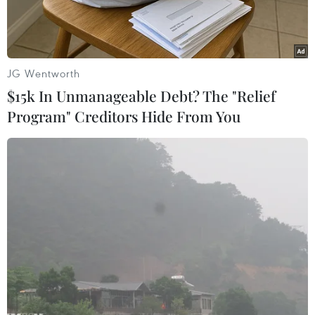
JG Wentworth
$15k In Unmanageable Debt? The "Relief
Program" Creditors Hide From You
Xe buýt vẫn là xương sống chủ đạo vận chuyển hành khách
công cộng của Hà Nội. (Ảnh: Minh Sơn/Vietnam+)
Trước ảnh hưởng của dịch COVID-19 và thói
quen đi lại thay đổi, tần suất hoạt động bị khống
chế, trong sáu tháng vừa qua, sản lượng, doanh