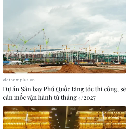
15/03/2022 09:25
Sở Giao thông Vận tải thành phố Hà Nội vừa có chấp
thuận đối với đề xuất của Trung tâm Quản lý giao thông
công cộng thành phố Hà Nội giảm 15% tần suất vận
hành của các tuyến buýt trợ giá.
vietnamplus.vn
Dự án Sân bay Phú Quốc tăng tốc thi công, sẽ
cán mốc vận hành từ tháng 4/2027