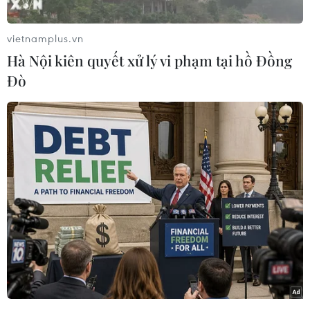
thu bán vé của Tổng công ty Vận tải Hà Nội
(Transerco) sụt giảm hơn 40% so với yêu cầu
vietnamplus.vn
của hồ sơ mời thầu.
Hà Nội kiên quyết xử lý vi phạm tại hồ Đồng
Nhìn nhận còn đối diện với nhiều khó khăn,
Đò
thách thức, lãnh đạo Transerco cho rằng xe buýt
tiếp tục cắt giảm chuyến lượt so với hợp đồng
đấu thầu-đặt hàng, trong đó từ ngày 1/1-7/2
giảm 50% công suất, từ ngày 8/2-15/3 khôi phục
hoạt động 100% và từ ngày 16/3 đến nay duy trì
giảm 15%.
Chưa kể, môi trường hoạt động xe buýt có nhiều
thay đổi so với trước khi đấu thầu như phát sinh
dịch bệnh, thói quen, nhu cầu đi lại thay đổi, cắt
giảm tần suất, san sẻ hành khách với các tuyến
mở mới, ùn tắc giao thông giờ cao điểm diễn