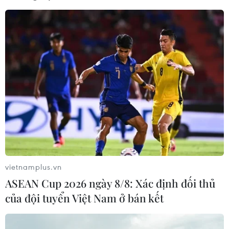
19 đang diễn biến phức tạp, khó lường.
vietnamplus.vn
ASEAN Cup 2026 ngày 8/8: Xác định đối thủ
Xe buýt trợ giá Hà Nội giảm 15% tần suất
của đội tuyển Việt Nam ở bán kết
vận hành do COVID-19 từ 16/3