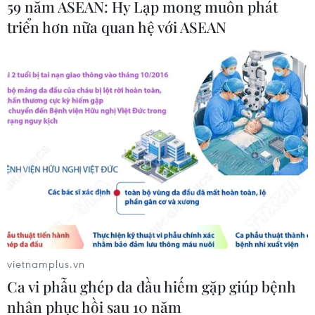
59 năm ASEAN: Hy Lạp mong muốn phát
triển hơn nữa quan hệ với ASEAN
Xe buýt Hà Nội sụt giảm doanh thu bán vé
200 tỷ đồng vì COVID-19
vietnamplus.vn
16/07/2021 08:58
Ca vi phẫu ghép da đầu hiếm gặp giúp bệnh
Sản lượng và doanh thu bán vé của xe buýt Hà Nội sụt
nhân phục hồi sau 10 năm
giảm rất lớn trước ảnh hưởng của các đợt dịch COVID-