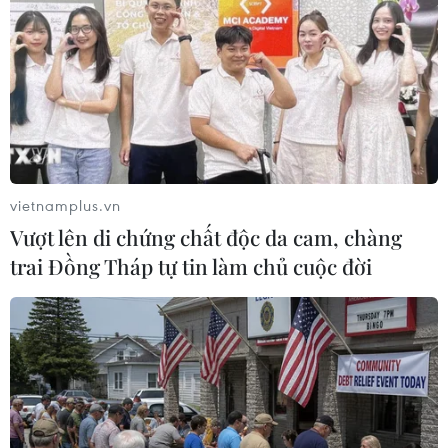
(Vietnam+)
vietnamplus.vn
Vượt lên di chứng chất độc da cam, chàng
trai Đồng Tháp tự tin làm chủ cuộc đời
#Xe buýt Hà Nội
#doanh thu xe buýt Hà Nội
#dịch COVID-19
#Transerco
#đấu thầu xe buýt Hà Nội
TP. Hà Nội