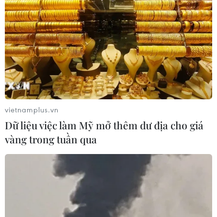
Hà Nội đưa ra 2 phương án xử lý vụ Bắc Hà
bỏ hàng loạt tuyến buýt
09/07/2022 02:38
Hà Nội đã đưa ra phương án xử lý vụ việc doanh
nghiệp Bắc Hà bỏ hàng loạt tuyến buýt nhằm duy trì
vận hành tuyến, không gây xáo trộn trong hoạt động đi
lại của người dân.
vietnamplus.vn
Dữ liệu việc làm Mỹ mở thêm dư địa cho giá
vàng trong tuần qua