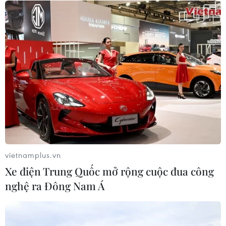
06/08/2026 07:14
Đại biểu Quốc hội băn khoăn khả
năng cân đối vốn 2 siêu dự án giao
thông
06/08/2026 07:00
TP Hồ Chí Minh: Dự án mở rộng
đường Phạm Văn Bạch vẫn dang dở
sau 20 năm
vietnamplus.vn
06/08/2026 06:56
Xe điện Trung Quốc mở rộng cuộc đua công
nghệ ra Đông Nam Á
Đầu tư hơn 6.209 tỷ đồng hoàn thiện
hạ tầng dùng chung Bến cảng Liên
Chiểu