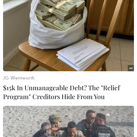
Theo dõi VietnamPlus
TIN LIÊN QUAN
JG Wentworth
$15k In Unmanageable Debt? The "Relief
Program" Creditors Hide From You