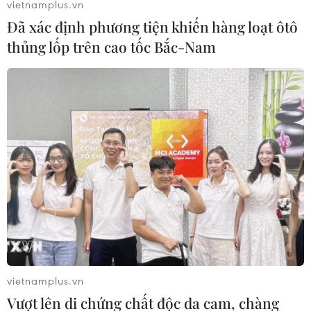
vietnamplus.vn
Thủ tướng yêu cầu chỉ đạo nâng cao năng lực, chất
Đã xác định phương tiện khiến hàng loạt ôtô
lượng dịch vụ vận tải hành khách, đáp ứng nhu cầu đi
thủng lốp trên cao tốc Bắc-Nam
lại của người dân trong dịp nghỉ Lễ Quốc khánh, giảm
ùn tắc giao thông dịp khai giảng năm học mới
vietnamplus.vn
Vượt lên di chứng chất độc da cam, chàng