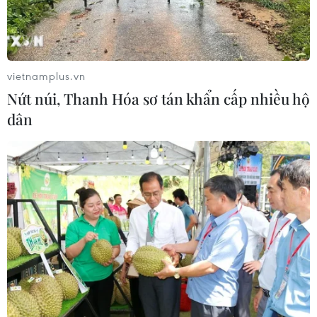
Sẽ thi công đồng loạt Dự án cao tốc
Vinh-Thanh Thủy trong tháng 9
06/08/2026 12:25
vietnamplus.vn
Nứt núi, Thanh Hóa sơ tán khẩn cấp nhiều hộ
Chưa đầu tư mở rộng Quốc lộ 1 đoạn
dân
Bạc Liêu-Cà Mau giai đoạn 2026-
2030
06/08/2026 12:24
Tuyên Quang khẩn trương khắc
phục sạt lở trên các tuyến giao thông
06/08/2026 11:54
Thi công trở lại dự án sửa chữa Quốc