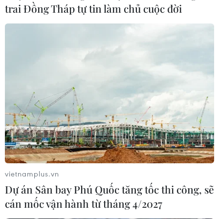
trai Đồng Tháp tự tin làm chủ cuộc đời
Vietnam Airlines, Jetstar Pacific tăng
chuyến bay dịp Quốc khánh 2/9
22/08/2019 08:18
Các hãng hàng không đã lên kế hoạch tăng cường các
chuyến bay nhằm đáp ứng nhu cầu đi lại tăng cao của
hành khách trong dịp nghỉ lễ Quốc khánh 2/9.
vietnamplus.vn
Dự án Sân bay Phú Quốc tăng tốc thi công, sẽ
cán mốc vận hành từ tháng 4/2027