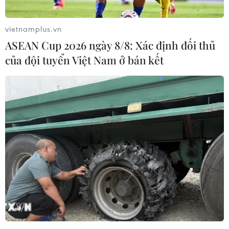
khách, lấy giá vé cao hơn quy định.
vietnamplus.vn
ASEAN Cup 2026 ngày 8/8: Xác định đối thủ
của đội tuyển Việt Nam ở bán kết
Bảo đảm an toàn giao thông dịp Quốc
khánh và khai giảng năm học mới
14/08/2019 07:57