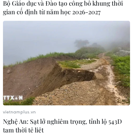
Bộ Giáo dục và Đào tạo công bố khung thời
gian cố định từ năm học 2026-2027
TIN CÙNG CHUYÊN MỤC
Nghệ An: Sạt lở nghiêm trọng, tỉnh lộ
543D tạm thời tê liệt
08/08/2026 07:09
Vụ phế liệu bằng sắt, nhọn rơi trên
vietnamplus.vn
cao tốc: Tài xế xe chở mắc nhiều lỗi vi
Nghệ An: Sạt lở nghiêm trọng, tỉnh lộ 543D
phạm
tạm thời tê liệt