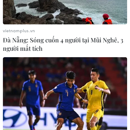
vietnamplus.vn
Đà Nẵng: Sóng cuốn 4 người tại Mũi Nghê, 3
người mất tích
Hà Nội: Tăng cường 300 xe khách, không
‘hét’ giá vé dịp nghỉ 2/9
14/08/2019 01:58
Dịp nghỉ lễ 2/9, lượng khách tại các bến xe Hà Nội sẽ
tăng cao hơn so với các ngày cuối tuần. Các đơn vị vận
tải tăng cường xe và yêu cầu không được tranh giành