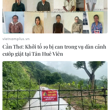
Hãng hàng không Air Premia của
Hàn Quốc nối lại đường bay
Incheon-TP Hồ Chí Minh
07/08/2026 04:28
vietnamplus.vn
Khẩn trương phân luồng giao thông
Cần Thơ: Khởi tố 19 bị can trong vụ dàn cảnh
sau vụ sạt lở trên tuyến ĐT161 ở Lào
cướp giật tại Tân Huê Viên
Cai
07/08/2026 02:37
Nhanh chóng hoàn thiện dự
án kết nối vùng, sân bay Long Thành
06/08/2026 15:07