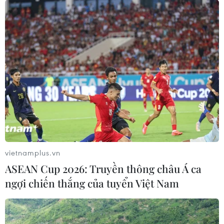
Hà Nội tăng cường đảm bảo trật tự an
toàn giao thông, đô thị dịp 2/9
27/08/2019 06:08
Thường trực Ban An toàn giao thông thành phố đề nghị
Công an thành phố chỉ đạo mở đợt cao điểm bảo đảm
trật tự, an toàn giao thông dịp nghỉ lễ Quốc khánh 2/9
tới.
vietnamplus.vn
ASEAN Cup 2026: Truyền thông châu Á ca
ngợi chiến thắng của tuyển Việt Nam