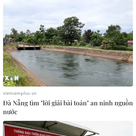
Tháng 12/2026 hoàn thành mở rộng
đoạn cao tốc Thành phố Hồ Chí
Minh-Long Thành
07/08/2026 10:29
Lào Cai: Đứt gãy 30m đường
tỉnh 161 sau mưa lớn, giao thông bị
chia cắt
07/08/2026 10:08
vietnamplus.vn
Đà Nẵng tìm "lời giải bài toán" an ninh nguồn
Đã xác định phương tiện khiến hàng
nước
loạt ôtô thủng lốp trên cao tốc Bắc-
Nam
07/08/2026 10:03