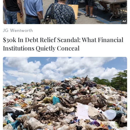
JG Wentworth
$30k In Debt Relief Scandal: What Financial
Institutions Quietly Conceal
Các xe khách vi phạm trong dịp nghỉ lễ 2/9 sẽ bị từ chối phục
vụ, thu hồi phù hiệu và cắt nốt xe trong bến. (Ảnh: Việt
Hùng/Vietnam+)
Sở Giao thông Vận tải Hà Nội yêu cầu bến xe từ
chối phục vụ đồng thời thu hồi phù hiệu và cắt
nốt các phương tiện vi phạm trong dịp nghỉ lễ
Quốc khánh 2/9.