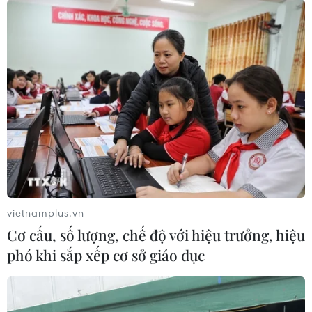
Hoãn phiên tòa xét xử phúc thẩm vụ án
VN Pharma
03/04/2020 04:24
Việc hoãn tòa nhằm thực hiện đúng Chỉ thị 16/CT-TTg
của Thủ tướng và chỉ đạo của Chánh án Tòa án Nhân
dân Tối cao về công tác phòng, chống dịch COVID-19.
vietnamplus.vn
Cơ cấu, số lượng, chế độ với hiệu trưởng, hiệu
phó khi sắp xếp cơ sở giáo dục