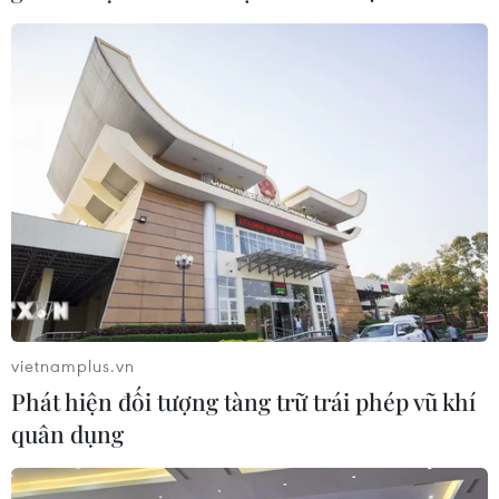
cọc
04/08/2026 14:55
Khởi tố vụ buôn bán hàng giả mạo
nhãn hiệu nổi tiếng tại Đắk Lắk
04/08/2026 14:34
Ba tỉnh biên giới đề xuất giải pháp
tăng hiệu quả chống buôn lậu thuốc
lá
vietnamplus.vn
04/08/2026 14:20
Phát hiện đối tượng tàng trữ trái phép vũ khí
quân dụng
Xem thêm