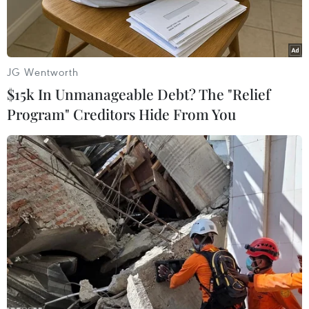
bệnh."
JG Wentworth
$15k In Unmanageable Debt? The "Relief
Program" Creditors Hide From You
Bị cáo Nguyễn Minh Hùng (nguyên Chủ tịch Hội đồng quản trị
kiêm Tổng giám đốc Công ty VN Pharma). (Ảnh: Thành
Chung/TTXVN)
Ngày 18/5, sau ba lần hoãn, Tòa án Nhân dân