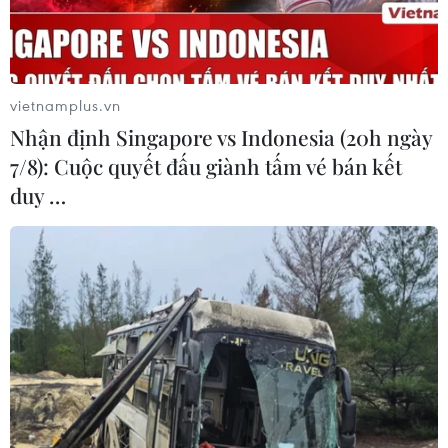
vietnamplus.vn
Nhận định Singapore vs Indonesia (20h ngày
7/8): Cuộc quyết đấu giành tấm vé bán kết
duy …
Cử tri TP.HCM đề nghị sớm giải quyết dứt
điểm ô nhiễm môi trường
15/10/2019 09:35
Người dân rất bức xúc với tình trạng ách tắc giao thông,
ô nhiễm môi trường, rác thải... gây ảnh hưởng lớn đến
đời sống sinh hoạt của nhân dân và môi trường đầu tư,
kinh doanh của thành phố.