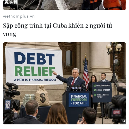
Cấp cao tại Thành phố Hồ Chí Minh đã mở
phiên tòa xét xử phúc thẩm vụ án buôn bán
vietnamplus.vn
9.300 hộp thuốc H-Capita (là thuốc chữa ung thư
Sập công trình tại Cuba khiến 2 người tử
giả) xảy ra tại Công ty Cổ phần VN Pharma.
vong
Trước đó, tại phiên tòa sơ thẩm, Tòa án Nhân
dân Thành phố Hồ Chí Minh tuyên phạt hai bị
cáo chủ mưu trong vụ án là Nguyễn Minh Hùng
mức án 17 năm tù và Võ Mạnh Cường mức án
20 năm tù cùng về tội "Buôn bán hàng giả là
thuốc chữa bệnh" theo Điều 157 Bộ luật Hình sự
năm 1999.
10 đồng phạm còn lại lĩnh án từ 3 năm tù treo
đến 12 năm tù giam. Sau bản án sơ thẩm, 7 bị
cáo kháng cáo.