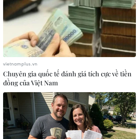
Theo dõi VietnamPlus
vietnamplus.vn
TIN LIÊN QUAN
Chuyên gia quốc tế đánh giá tích cực về tiền
đồng của Việt Nam