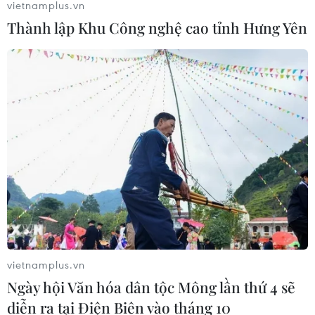
vietnamplus.vn
Thành lập Khu Công nghệ cao tỉnh Hưng Yên
TIN CÙNG CHUYÊN MỤC
Khởi tố, truy nã 3 đối tượng hoạt
động nhằm lật đổ chính quyền nhân
dân
07/08/2026 13:51
Bảo mẫu tại cơ sở mầm non thừa
nhận hành vi bạo hành hai trẻ
07/08/2026 12:27
vietnamplus.vn
Ngày hội Văn hóa dân tộc Mông lần thứ 4 sẽ
diễn ra tại Điện Biên vào tháng 10
Phát hiện đối tượng tàng trữ trái