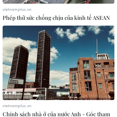
Tòa án Nhân dân cấp cao tại Thành phố Hồ Chí Minh
vietnamplus.vn
đã quyết định hoãn phiên tòa phúc thẩm vụ án buôn
Phép thử sức chống chịu của kinh tế ASEAN
bán 9.300 hộp thuốc H-Capita tại VN Pharma.
vietnamplus.vn
Chính sách nhà ở của nước Anh - Góc tham