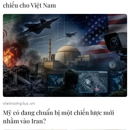
Phiên tòa phúc thẩm vụ án VN Pharma
chiếu cho Việt Nam
hoãn xét xử lần hai
09/03/2020 05:54
Khi hồ sơ vụ án đang ở giai đoạn phúc thẩm, Cơ quan
An ninh điều tra (Bộ Công an) đã chuyển tới Tòa án một
số tài liệu và chứng cứ mới, được thu thập theo quyết
định của VKSND tối cao.
vietnamplus.vn
Mỹ có đang chuẩn bị một chiến lược mới
nhằm vào Iran?