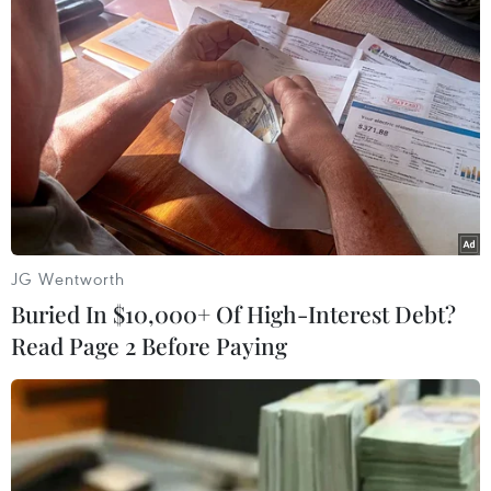
JG Wentworth
Buried In $10,000+ Of High-Interest Debt?
Read Page 2 Before Paying
#VN Pharma
#Thuốc chữa ung thư giả
#H-Capita
#Cục Quản lý Dược
#Bộ luật Hình sự
Tp. Hồ Chí Minh