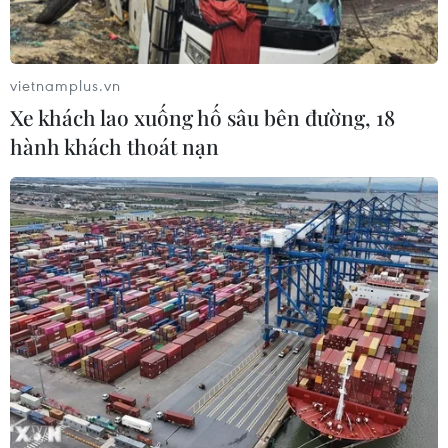
vietnamplus.vn
Xe khách lao xuống hố sâu bên đường, 18
hành khách thoát nạn
Hoãn phiên tòa xét xử phúc thẩm vụ án
buôn thuốc giả tại VN Pharma
10/02/2020 04:04
Để đảm bảo quyền lợi của các bị cáo, Hội đồng xét xử