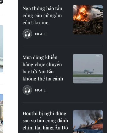
Nga thông báo tấn
công căn cứ ngầm
của Ukraine
NGHE
Mưa dông khiến
hàng chục chuyến
bay tới Nội Bài
không thể hạ cánh
NGHE
Houthi bị nghi đứng
sau vụ tấn công đánh
chìm tàu hàng Ấn Độ