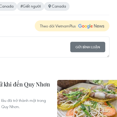
Canada
#Giết người
Canada
Theo dõi VietnamPlus
GỬI BÌNH LUẬN
ử khi đến Quy Nhơn
lâu đã trở thành một trong
n Quy Nhơn.