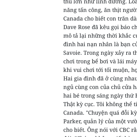
thú lớn như linh dương.
Loà
năng tấn công, ăn thịt ngư
Canada cho biết con trăn dà
Dave Rose đã kêu gọi báo ch
mô tả lại những thời khắc c
đình hai nạn nhân là bạn c
Savoie. Trong ngày xảy ra t
chơi trong bể bơi và lái má
khi vui chơi tới tối muộn, 
Hai gia đình đã ở cùng nha
ngủ cùng con của chủ cửa hà
hai bé trong sáng ngày thứ 
Thật kỳ cục. Tôi không thể t
Canada.
"Chuyện quá đỗi kỳ 
Parker, quản lý của một vườ
cho biết. Ông nói với CBC r