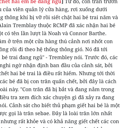
 chết hai em bé đang ngủ
]
Từ đó, con trăn trườn
u của viên quản lý cửa hàng, rơi xuống dưới
thông khí bị vỡ rồi siết chặt hai bé trai năm và
Alain Tremblay thuộc RCMP đã xác nhận hai bé
ột có tên lần lượt là Noah và Connor Barthe.
ằm ở trên một cửa hàng thú cảnh nơi nhốt con
lồng rồi đi theo hệ thống thông gió. Nó đã tới
 bé trai đang ngủ" - Trembley nói.
Trước đó, các
 nghi ngờ nhận định ban đầu của cảnh sát, bởi
hết hai bé trai là điều rất hiếm.
Nhưng tới thời
các bé đã bị con trăn quấn chết, bởi đây là cách
oài này.
"Con trăn đã bị bắt và đang nằm trong
iều tra xem đích xác chuyện gì đã xảy ra đang
nói.
Cảnh sát cho biết thủ phạm giết hai bé là một
ợc gọi là trăn sebae. Đây là loài trăn lớn nhất
 nhưng rất khỏe và có khả năng giết chết các con