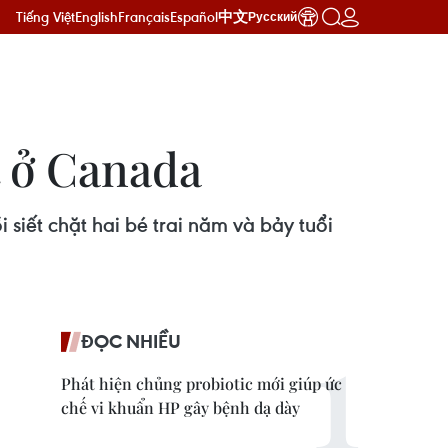
Tiếng Việt
English
Français
Español
中文
Русский
t ở Canada
siết chặt hai bé trai năm và bảy tuổi
ĐỌC NHIỀU
Phát hiện chủng probiotic mới giúp ức
chế vi khuẩn HP gây bệnh dạ dày