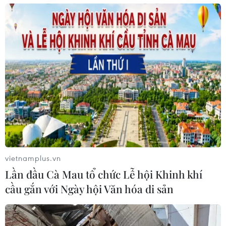
vietnamplus.vn
Lần đầu Cà Mau tổ chức Lễ hội Khinh khí
cầu gắn với Ngày hội Văn hóa di sản