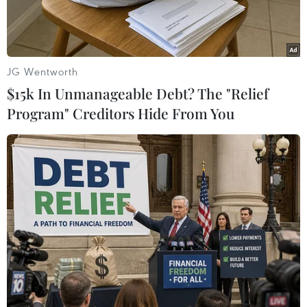
JG Wentworth
$15k In Unmanageable Debt? The "Relief
Program" Creditors Hide From You
Các bị cáo tại phiên xử phúc thẩm. (Nguồn: Báo Thanh Niên)
Ngày 23/10, Tòa án Nhân dân cấp cao tại Thành
phố Hồ Chí Minh tiếp tục ngày thứ ba xét xử
phúc thẩm vụ án “buôn lậu” “Làm giả con dấu
tài liệu của cơ quan, tổ chức” xảy ra tại Công ty