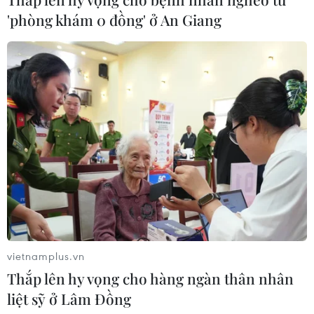
y tâm thần Trung ương cùng 63 bị
'phòng khám 0 đồng' ở An Giang
can
04/08/2026 09:23
Xem thêm
CƠ QUAN CHỦ QUẢN: THÔNG TẤN XÃ VIỆT NAM
Tổng Biên tập: TRẦN TIẾN DUẨN
vietnamplus.vn
Phó Tổng Biên tập: NGUYỄN THỊ TÁM, KHÚC THANH
THỦY
Thắp lên hy vọng cho hàng ngàn thân nhân
liệt sỹ ở Lâm Đồng