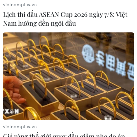
vietnamplus.vn
Lịch thi đấu ASEAN Cup 2026 ngày 7/8: Việt
Nam hướng đến ngôi đầu
Xét xử phúc thẩm vụ Công ty VN Pharma
buôn lậu thuốc chữa ung thư
19/10/2017 02:48
Nguyễn Minh Hùng (nguyên Chủ tịch HĐQT kiêm Tổng
Giám đốc Công ty VN Pharma) và Võ Mạnh Cường
(nguyên Giám đốc Công ty TNHH thương mại hàng hải
quốc tế H&C) bị tuyên 12 năm tù tại phiên xử sơ thẩm.
vietnamplus.vn
Giá vàng thế giới quay đầu giảm nhẹ do áp