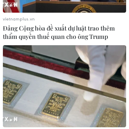
vietnamplus.vn
Đảng Cộng hòa đề xuất dự luật trao thêm
thẩm quyền thuế quan cho ông Trump
TIN CÙNG CHUYÊN MỤC
Khởi tố đối tượng giả danh Công an,
lừa đảo "chạy án" tại Đắk Lắk
06/08/2026 15:07