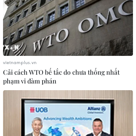
(TTXVN/Vietnam+)
vietnamplus.vn
Cải cách WTO bế tắc do chưa thống nhất
phạm vi đàm phán
#Thiết bị an ninh
#Vụ VN Pharma
#Buôn lậu thuốc
#Cục Quản lý dược
#Nguyễn Minh Hùng
#tin tức
#tin tức mới nhất
#tin tức 24h