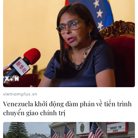
Các bị cáo Bùi Ngọc Duy (nguyên Trưởng phòng
nghiên cứu phát triển VN Pharma), Phạm Anh
Kiệt (nguyên Tổng Giám đốc Sapharco), Phạm
Văn Thông (dược sỹ) bỏ lọt tội khi biết toàn bộ
quá trình và tham gia có mục đích...
Viện Kiểm sát đề nghị làm rõ hành vi thiếu
trách nhiệm của Cục Quản lý dược (Bộ Y tế) khi
để Hùng và đồng phạm nhập lô thuốc chữa
bệnh ung thư giả về Việt Nam. Theo đại diện
Viện Kiểm sát, quá trình cấp phép có nhiều
thiếu sót, sai phạm cần xem xét trong vụ án
vietnamplus.vn
nhưng Cục Quản lý dược lại tham gia giám định
Venezuela khởi động đàm phán về tiến trình
tư pháp chính lô hàng mà mình cấp phép là
chuyển giao chính trị
chưa đảm bảo tính khách quan. Kết luận giám
định chất lượng lô thuốc có nhiều mâu thuẫn,
không phù hợp với quy định của pháp luật.