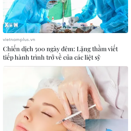
TIN LIÊN QUAN
vietnamplus.vn
Chiến dịch 500 ngày đêm: Lặng thầm viết
tiếp hành trình trở về của các liệt sỹ
Siết chặt quản lý doanh nghiệp sản xuất,
kinh doanh dược phẩm