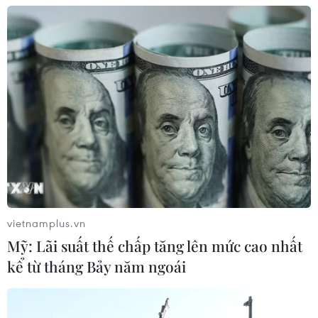
06/08/2026 04:13
Cảnh báo thủ đoạn lừa đảo đưa lao
động thời vụ sang Hàn Quốc
06/08/2026 04:11
24 năm tù cho 2 vợ chồng tổ
chức “bay lắc” tại Hà Nội
06/08/2026 03:46
vietnamplus.vn
Mỹ: Lãi suất thế chấp tăng lên mức cao nhất
kể từ tháng Bảy năm ngoái
Khởi tố thêm 6 đối tượng vụ lập
khống hồ sơ bảo hiểm y tế ở Đắk Lắk
05/08/2026 14:55