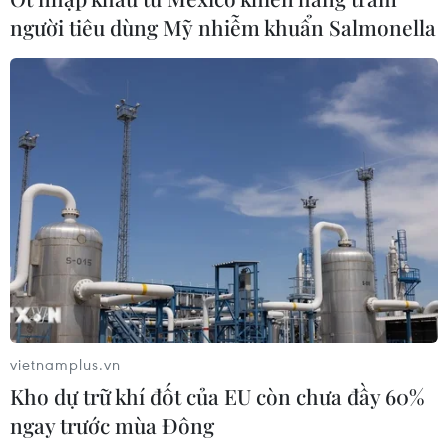
Giám đốc Công ty cổ phần Mekolor
người tiêu dùng Mỹ nhiễm khuẩn Salmonella
06/08/2026 09:06
Thêm một nhóm dàn cảnh cướp giật
tại khu Tân Huê Viên sa lưới
06/08/2026 05:57
Khẩn trường khám nghiệm
hiện trường, điều tra nguyên nhân
vụ cháy chợ Biên Hòa
06/08/2026 04:37
vietnamplus.vn
Kho dự trữ khí đốt của EU còn chưa đầy 60%
Nâng cao hiệu quả đấu tranh phòng,
ngay trước mùa Đông
chống tội phạm và vi phạm pháp luật