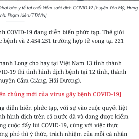
hai báo y tế tại chốt kiểm soát dịch COVID-19 (huyện Yên Mỹ, Hưng
Ảnh: Phạm Kiên/TTXVN)
nh COVID-19 đang diễn biến phức tạp. Thế giới
 bệnh và 2.454.251 trường hợp tử vong tại 221
hanh Long cho hay tại Việt Nam 13 tỉnh thành
D-19 thì tình hình dịch bệnh tại 12 tỉnh, thành
 huyện Cẩm Giàng, Hải Dương).
iến chủng mới của virus gây bệnh COVID-19]
 diễn biến phức tạp, với sự vào cuộc quyết liệt
tình hình dịch trên cả nước đã và đang được kiểm
ông cuộc đẩy lùi COVID-19, cùng với việc thực
ứng phó thì ý thức, trách nhiệm của mỗi cá nhân