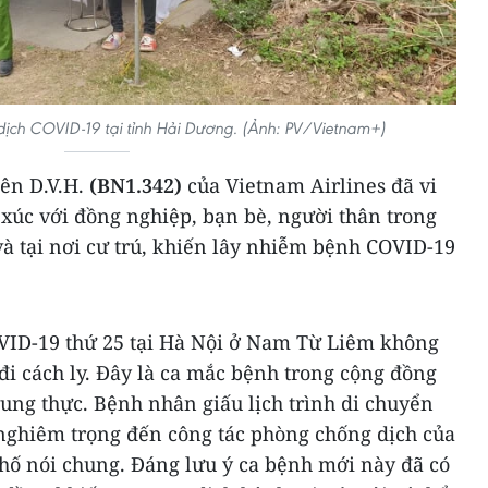
dịch COVID-19 tại tỉnh Hải Dương. (Ảnh: PV/Vietnam+)
iên D.V.H.
(BN1.342)
của Vietnam Airlines đã vi
 xúc với đồng nghiệp, bạn bè, người thân trong
 và tại nơi cư trú, khiến lây nhiễm bệnh COVID-19
VID-19 thứ 25 tại Hà Nội ở Nam Từ Liêm không
i cách ly. Đây là ca mắc bệnh trong cộng đồng
ung thực. Bệnh nhân giấu lịch trình di chuyển
nghiêm trọng đến công tác phòng chống dịch của
phố nói chung. Đáng lưu ý ca bệnh mới này đã có