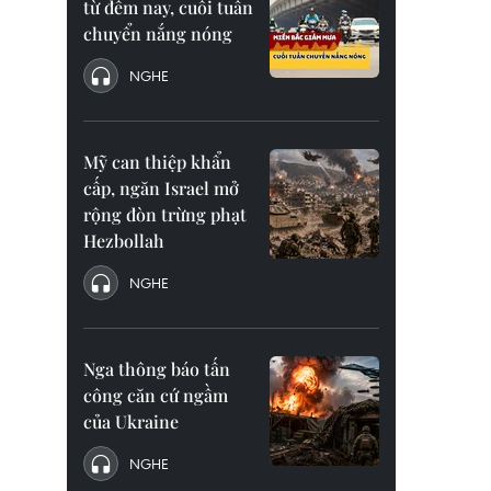
từ đêm nay, cuối tuần
chuyển nắng nóng
NGHE
Mỹ can thiệp khẩn
cấp, ngăn Israel mở
rộng đòn trừng phạt
Hezbollah
NGHE
Nga thông báo tấn
công căn cứ ngầm
của Ukraine
NGHE