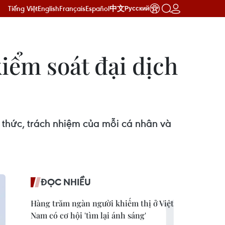
Tiếng Việt
English
Français
Español
中文
Русский
kiểm soát đại dịch
ý thức, trách nhiệm của mỗi cá nhân và
ĐỌC NHIỀU
Hàng trăm ngàn người khiếm thị ở Việt
Nam có cơ hội 'tìm lại ánh sáng'