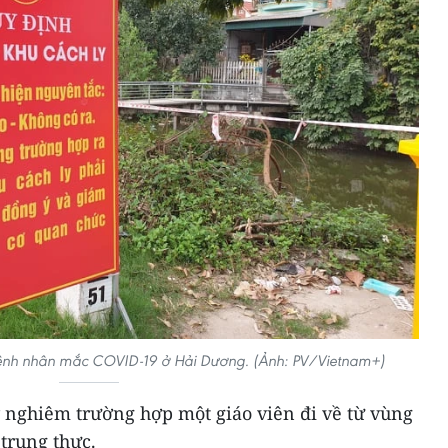
bệnh nhân mắc COVID-19 ở Hải Dương. (Ảnh: PV/Vietnam+)
ý nghiêm trường hợp một giáo viên đi về từ vùng
trung thực.