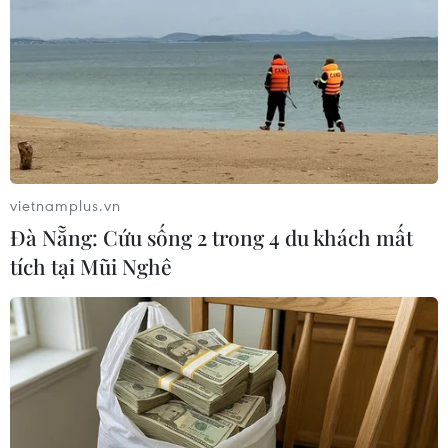
Khủng hoảng nắng nóng đẩy 34 tỉnh
của Pháp vào mức nguy cơ cháy
rừng cao
08/08/2026 23:59
Những lý do khiến du khách Ấn Độ
chuyển hướng sang Việt Nam
vietnamplus.vn
08/08/2026 23:58
Đà Nẵng: Cứu sống 2 trong 4 du khách mất
tích tại Mũi Nghê
Cộng hòa Dân chủ Congo ghi nhận
hơn 300 trẻ em tử vong do Ebola
08/08/2026 15:21
Đà Nẵng: Hỗ trợ 700 triệu đồng cho