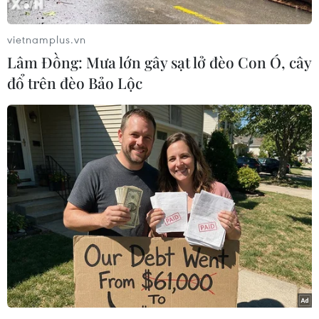
không thể bị trục xuấtdo đang chờ xét xử tại các
tòa án địa phương./.
vietnamplus.vn
Lâm Đồng: Mưa lớn gây sạt lở đèo Con Ó, cây
(Vietnam+)
đổ trên đèo Bảo Lộc