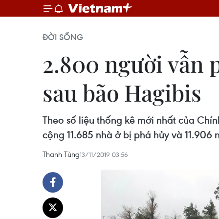
ĐỜI SỐNG
2.800 người vẫn p
sau bão Hagibis
Theo số liệu thống kê mới nhất của Chín
cộng 11.685 nhà ở bị phá hủy và 11.906 
Thanh Tùng
13/11/2019 03:56