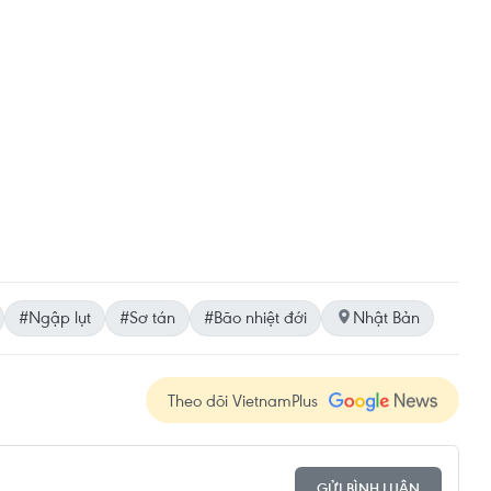
#Ngập lụt
#Sơ tán
#Bão nhiệt đới
Nhật Bản
Theo dõi VietnamPlus
GỬI BÌNH LUẬN