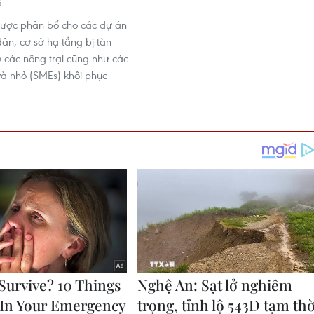
6
được phân bổ cho các dự án
 dân, cơ sở hạ tầng bị tàn
ợ các nông trại cũng như các
và nhỏ (SMEs) khôi phục