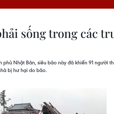
hải sống trong các tr
h phủ Nhật Bản, siêu bão này đã khiến 91 người t
nhà bị hư hại do bão.