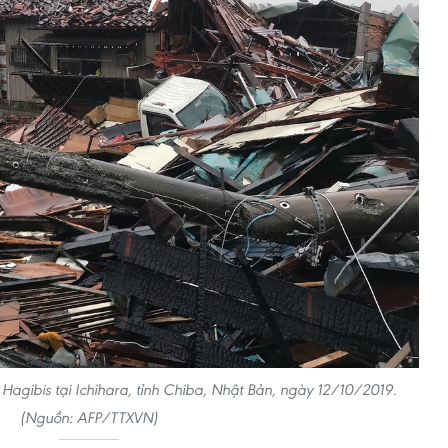
Hagibis tại Ichihara, tỉnh Chiba, Nhật Bản, ngày 12/10/2019.
(Nguồn: AFP/TTXVN)