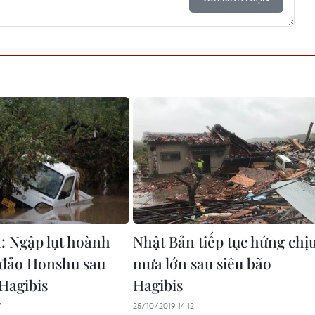
: Ngập lụt hoành
Nhật Bản tiếp tục hứng chị
 đảo Honshu sau
mưa lớn sau siêu bão
 Hagibis
Hagibis
7
25/10/2019 14:12