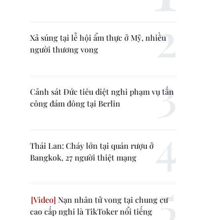
Xả súng tại lễ hội ẩm thực ở Mỹ, nhiều
người thương vong
Cảnh sát Đức tiêu diệt nghi phạm vụ tấn
công đám đông tại Berlin
Thái Lan: Cháy lớn tại quán rượu ở
Bangkok, 27 người thiệt mạng
Nạn nhân tử vong tại chung cư
cao cấp nghi là TikToker nổi tiếng