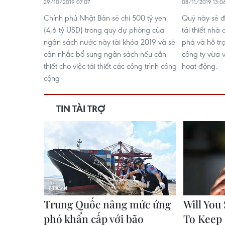
29/10/2019 07:07
08/11/2019 13:0
Chính phủ Nhật Bản sẽ chi 500 tỷ yen
Quỹ này sẽ 
(4,6 tỷ USD) trong quỹ dự phòng của
tái thiết nhà
ngân sách nước này tài khóa 2019 và sẽ
phá và hỗ tr
cân nhắc bổ sung ngân sách nếu cần
công ty vừa 
thiết cho việc tái thiết các công trình công
hoạt động.
cộng