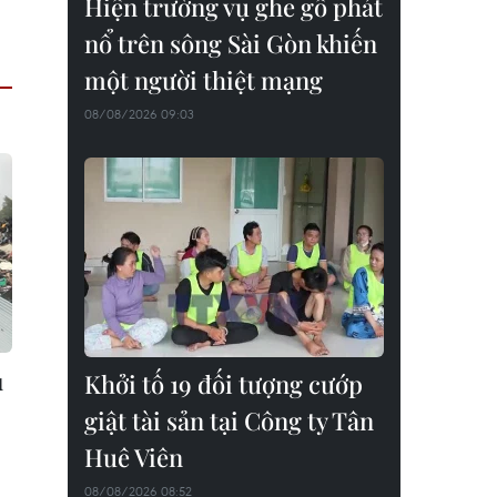
Hiện trường vụ ghe gỗ phát
nổ trên sông Sài Gòn khiến
một người thiệt mạng
08/08/2026 09:03
u
Khởi tố 19 đối tượng cướp
giật tài sản tại Công ty Tân
Huê Viên
08/08/2026 08:52