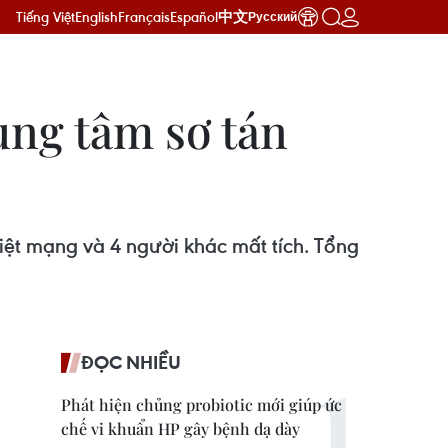
Tiếng Việt
English
Français
Español
中文
Русский
ung tâm sơ tán
hiệt mạng và 4 người khác mất tích. Tổng
ĐỌC NHIỀU
Phát hiện chủng probiotic mới giúp ức
chế vi khuẩn HP gây bệnh dạ dày