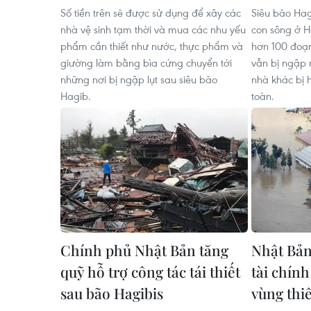
Số tiền trên sẽ được sử dụng để xây các
Siêu bão Hagi
nhà vệ sinh tạm thời và mua các nhu yếu
con sông ở H
phẩm cần thiết như nước, thực phẩm và
hơn 100 đoạn
giường làm bằng bìa cứng chuyển tới
vẫn bị ngập n
những nơi bị ngập lụt sau siêu bão
nhà khác bị 
Hagib.
toàn.
Chính phủ Nhật Bản tăng
Nhật Bản
quỹ hỗ trợ công tác tái thiết
tài chính
sau bão Hagibis
vùng thiê