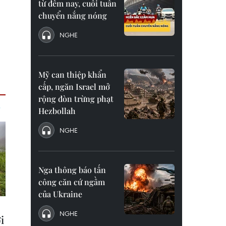
từ đêm nay, cuối tuần
chuyển nắng nóng
NGHE
Mỹ can thiệp khẩn
cấp, ngăn Israel mở
rộng đòn trừng phạt
Hezbollah
NGHE
Nga thông báo tấn
công căn cứ ngầm
của Ukraine
NGHE