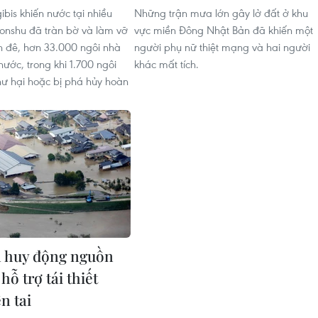
bis khiến nước tại nhiều
Những trận mưa lớn gây lở đất ở khu
onshu đã tràn bờ và làm vỡ
vực miền Đông Nhật Bản đã khiến một
 đê, hơn 33.000 ngôi nhà
người phụ nữ thiệt mạng và hai người
ước, trong khi 1.700 ngôi
khác mất tích.
hư hại hoặc bị phá hủy hoàn
 huy động nguồn
 hỗ trợ tái thiết
n tai