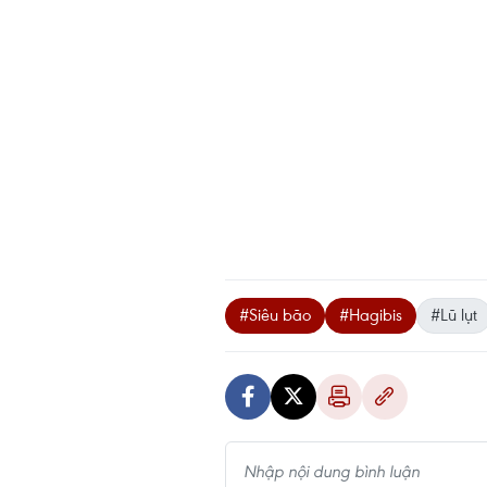
#Siêu bão
#Hagibis
#Lũ lụt