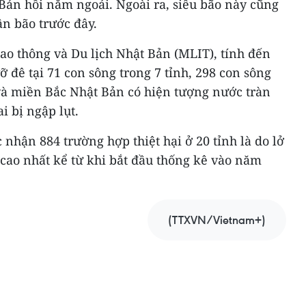
Bản hồi năm ngoái. Ngoài ra, siêu bão này cũng
ận bão trước đây.
iao thông và Du lịch Nhật Bản (MLIT), tính đến
ỡ đê tại 71 con sông trong 7 tỉnh, 298 con sông
và miền Bắc Nhật Bản có hiện tượng nước tràn
i bị ngập lụt.
nhận 884 trường hợp thiệt hại ở 20 tỉnh là do lở
ố cao nhất kể từ khi bắt đầu thống kê vào năm
(TTXVN/Vietnam+)