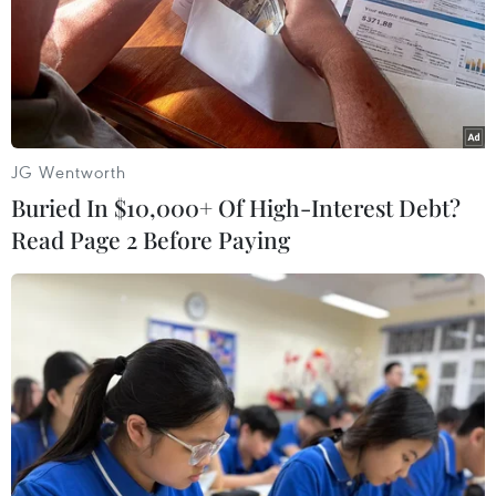
tại, vắcxin phòng bệnh dại vẫn đáp ứng đủ nhu cầu
của các đơn vị tiêm chủng.
JG Wentworth
Buried In $10,000+ Of High-Interest Debt?
Read Page 2 Before Paying
Hà Tĩnh: Bác sỹ bị người nhà bệnh nhân