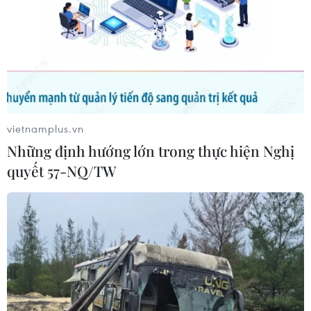
TIN CÙNG CHUYÊN MỤC
Cuộc tìm kiếm và vá lại những 'trái
tim lỗi '
07/08/2026 04:03
vietnamplus.vn
Những định hướng lớn trong thực hiện Nghị
quyết 57-NQ/TW
Hà Nội cảnh báo về việc sử dụng tế
bào gốc trong khám chữa bệnh, làm
đẹp
07/08/2026 03:03
Thắp lên hy vọng cho bệnh nhân
nghèo từ 'phòng khám 0 đồng' ở An