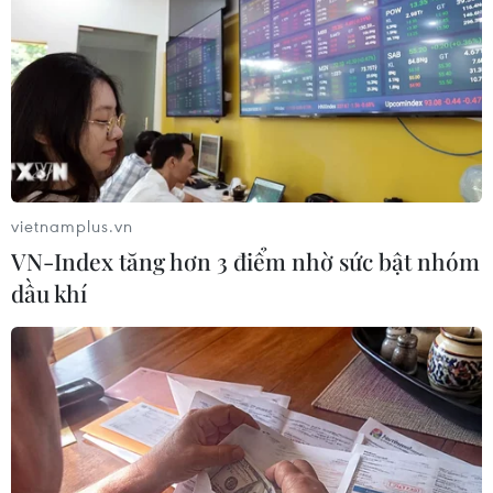
vietnamplus.vn
VN-Index tăng hơn 3 điểm nhờ sức bật nhóm
dầu khí
Bộ Y tế khẳng định vẫn cung ứng đủ
vắcxin phòng bệnh dại
06/04/2018 13:56
Đại diện Cục Quản lý Dược khẳng định thời điểm hiện