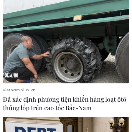
#Truy nã
#Tội phạm hình sự
#Hình sự
#Công an
#Vụ án
#Phạm pháp
#Pháp luật
#Pháp đình
#Xã hội
#An ninh xã hội
#Chính trị
#VietnamPlus
#Vietnam
#Plus.
Theo dõi VietnamPlus
vietnamplus.vn
Đã xác định phương tiện khiến hàng loạt ôtô
thủng lốp trên cao tốc Bắc-Nam
TIN LIÊN QUAN