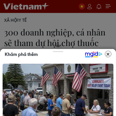
XÃ HỘI
Y TẾ
300 doanh nghiệp, cá nhân
sẽ tham dự hội chợ thuốc
Nam
Khám phá thêm
Thùy Giang
10/04/2018 11:18
Hội chợ thuốc Nam lần đầu được tổ chức năm
2018 cũng là dịp để giới thiệu với người dân những
sản phẩm thuốc Nam tiêu biểu, có chất lượng.