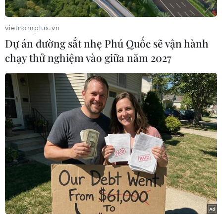
Theo đại diện ban tổ chức, hội chợ thuốc Nam là
một trong những hoạt động có ý nghĩa thiết
vietnamplus.vn
thực, hưởng ứng việc triển khai Đề án “Người
Dự án đường sắt nhẹ Phú Quốc sẽ vận hành
Việt Nam ưu tiên dùng thuốc Việt Nam” đến
chạy thử nghiệm vào giữa năm 2027
năm 2020 và quy hoạch tổng thể phát triển dược
liệu đến năm 2020 và tầm nhìn đến năm 2030
của Bộ Y tế.
[Bộ Y tế xác minh vụ thuốc chữa ung thư
được làm bằng tro than]
Hội chợ thuốc Nam lần đầu được tổ chức năm
2018 là dịp để giới thiệu với người dân những
sản phẩm thuốc Nam tiêu biểu, có chất lượng,
hiệu quả trong khám bệnh bằng y học cổ
truyền.