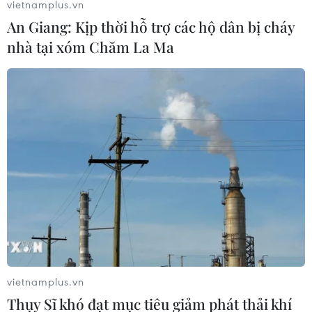
vietnamplus.vn
An Giang: Kịp thời hỗ trợ các hộ dân bị cháy
nhà tại xóm Chăm La Ma
vietnamplus.vn
Thụy Sĩ khó đạt mục tiêu giảm phát thải khí