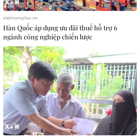
vietnamplus.vn
Hơn 14.000 người mắc bệnh sốt xuất
Hàn Quốc áp dụng ưu đãi thuế hỗ trợ 6
huyết, 3 ca tử vong
ngành công nghiệp chiến lược
09/04/2018 11:56
Trong tuần qua, cả nước ghi nhận 759 trường hợp mắc
sốt xuất huyết, 1 trường hợp tử vong tại Cà Mau, trong
đó số trường hợp nhập viện là 593 trường hợp.