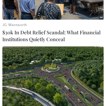
JG Wentworth
$30k In Debt Relief Scandal: What Financial
Institutions Quietly Conceal
Khu trưng bày các loại thuốc nam thiết yếu của người Chăm tại
Hội Đông y xã Xuân Hải, huyện Ninh Hải. (Ảnh: Nguyễn
Thành/TTXVN)
Ngày 10/4, Bộ Y tế phối hợp với Viện Công nghệ
chống làm giả tổ chức họp báo thông tin về việc
tổ chức Hội chợ thuốc Nam Việt Nam 2018.