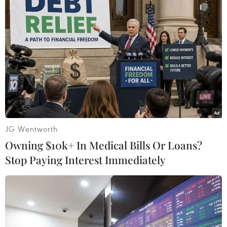
JG Wentworth
Việt Nam là nước thứ hai sau Mỹ sản xuất
Owning $10k+ In Medical Bills Or Loans?
thành công viên sủi curcumin
Stop Paying Interest Immediately
05/04/2018 12:04
Sản phẩm viên sủi curcumin hướng đích sẽ phát huy tối
đa các tác dụng đối với nhiều vị trí viêm loét trên niêm
mạc dạ dày.