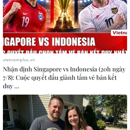
Hôm 12/3, một nghiên cứu của Đại học Harvard
trên 120.000người cho thấy ăn nhiều thịt đỏ có
thể làmtăng
nguy cơ chết trẻ
lên 20%. Ủy ban Y
tế Chicago cũng nói rằng ănthịt đỏ có thể gây ra
ung thư ruột kết./.
Gia Bảo (Vietnam +)
vietnamplus.vn
Nhận định Singapore vs Indonesia (20h ngày
7/8): Cuộc quyết đấu giành tấm vé bán kết
duy …