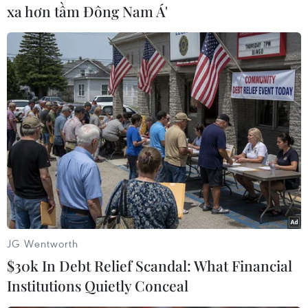
đã yêu cầu phải có sựthay đổi. Họ đã đưa tên
xa hơn tầm Đông Nam Á'
mình vào chiến dịch vận động qua mạng ở
địachỉ www.change.org, kêu gọi USDA "dừng
ngay việc sử dụng thịt bò xaycó chất nhớt hồng
trong chương trình ăn trưa tại trường học."
"Trẻ conđang đi học phải được cho ăn bằng các
thực phẩm thực thụ, chứ khôngphải thứ thịt vụn
mà người ta vẫn dùng trong thức ăn của chó" -
mộtnhân vật tên Andrew Golub ở Texas nói.
"Lý do duy nhất nó được trở thành thức ăn là vì
mức giá siêu rẻ mà bêncung cấp hàng đưa ra và
JG Wentworth
nó có thể tạo nên lợi nhuận khổng lồ cho
$30k In Debt Relief Scandal: What Financial
cáccông ty làm nên thứ thịt này" - blogger
Institutions Quietly Conceal
Bettina Siegel ở trang