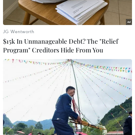
Bộ Nông nghiệp Mỹ (USDA),đã giữ truyền thống
mua 3,2 triệu kg thực phẩm mà họ gọi là "thịt
bònạc nhuyễn" cho Chương trình quốc gia về
JG Wentworth
bữa ăn trưa trong trường học.
$15k In Unmanageable Debt? The "Relief
Program" Creditors Hide From You
Chương trình này hiện đang có 31 triệu học sinh
thụ hưởng, trong đó phần lớn là con em giađình
thu nhập thấp.
Đây thực tế là những phần thịt bò vụn do các lò
mổ thải ra, được trộntrong một máy quay ly tâm
và được xử lý cùng với ammonia trong mộttiến
trình được USDA phê chuẩn nhằm diệt khuẩn
E.coli.