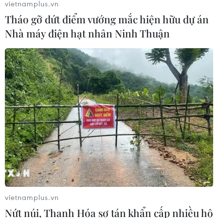
vietnamplus.vn
Phó Tổng Biên tập: NGUYỄN THỊ TÁM, KHÚC THANH
Tháo gỡ dứt điểm vướng mắc hiện hữu dự án
THỦY
Nhà máy điện hạt nhân Ninh Thuận
Sở hữu trí tuệ
Quy định sử dụng
RSS
Hỗ trợ
Ngôn ngữ
TTXVN
Dịch vụ tin
Quảng cáo
Liên hệ
Giấy phép số: 1374/GP-BTTTT do Bộ Thông tin và Truyền thông
cấp ngày 11/9/2008.
vietnamplus.vn
Quảng cáo: Phó TBT Nguyễn Thị Tám: 093.5958688, Email:
tamvna@gmail.com
Nứt núi, Thanh Hóa sơ tán khẩn cấp nhiều hộ