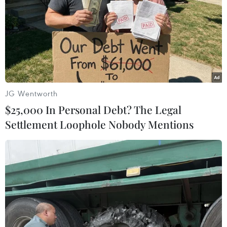
#Thịt bò
#Hamburger
#XÚc xích
#Chất nhớt hồng
Mỹ
JG Wentworth
$25,000 In Personal Debt? The Legal
Settlement Loophole Nobody Mentions
Theo dõi VietnamPlus
TIN CÙNG CHUYÊN MỤC