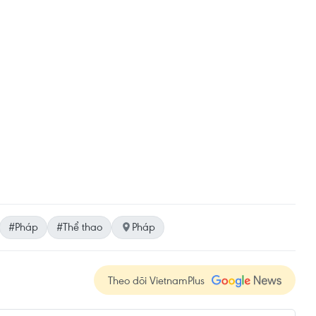
#Pháp
#Thể thao
Pháp
Theo dõi VietnamPlus