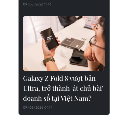
09/08/2026 11:46
Galaxy Z Fold 8 vượt bản
Ultra, trở thành 'át chủ bài'
doanh số tại Việt Nam?
09/08/2026 04:14