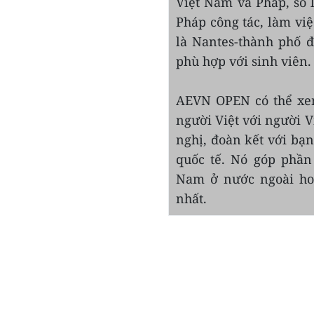
Việt Nam và Pháp, số 
Pháp công tác, làm việ
là Nantes-thành phố đ
phù hợp với sinh viên.
AEVN OPEN có thể xem 
người Việt với người 
nghị, đoàn kết với bạn
quốc tế. Nó góp phần 
Nam ở nước ngoài ho
nhất.