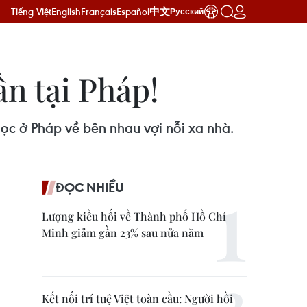
Tiếng Việt
English
Français
Español
中文
Русский
n tại Pháp!
học ở Pháp về bên nhau vợi nỗi xa nhà.
ĐỌC NHIỀU
Lượng kiều hối về Thành phố Hồ Chí
Minh giảm gần 23% sau nửa năm
Kết nối trí tuệ Việt toàn cầu: Người hồi