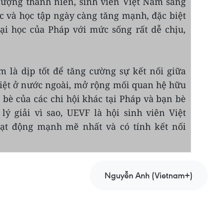
lượng thanh niên, sinh viên Việt Nam sang
c và học tập ngày càng tăng mạnh, đặc biệt
ại học của Pháp với mức sống rất dễ chịu,
là dịp tốt để tăng cường sự kết nối giữa
Việt ở nước ngoài, mở rộng mối quan hệ hữu
 bè của các chi hội khác tại Pháp và bạn bè
lý giải vì sao, UEVF là hội sinh viên Việt
ạt động mạnh mẽ nhất và có tính kết nối
Nguyễn Anh (Vietnam+)