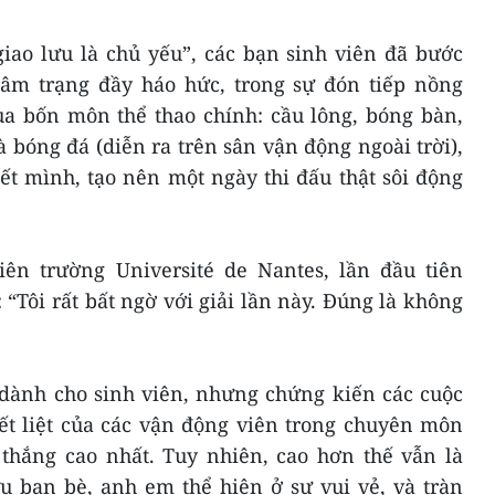
 giao lưu là chủ yếu”, các bạn sinh viên đã bước
âm trạng đầy háo hức, trong sự đón tiếp nồng
ua bốn môn thể thao chính: cầu lông, bóng bàn,
à bóng đá (diễn ra trên sân vận động ngoài trời),
ết mình, tạo nên một ngày thi đấu thật sôi động
ên trường Université de Nantes, lần đầu tiên
 “Tôi rất bất ngờ với giải lần này. Đúng là không
o dành cho sinh viên, nhưng chứng kiến các cuộc
ết liệt của các vận động viên trong chuyên môn
 thắng cao nhất. Tuy nhiên, cao hơn thế vẫn là
ưu bạn bè, anh em thể hiện ở sự vui vẻ, và tràn