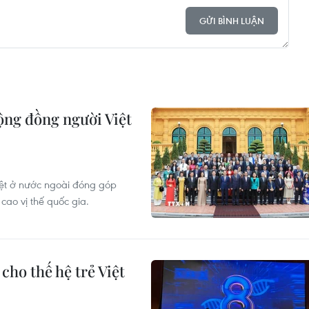
GỬI BÌNH LUẬN
ộng đồng người Việt
ệt ở nước ngoài đóng góp
ao vị thế quốc gia.
cho thế hệ trẻ Việt