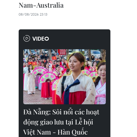
Nam-Australia
08/08/2026 23:13
VIDEO
Đà Nẵng: Sôi nổi các hoạt
động giao lưu tại Lễ hội
Việt Nam - Hàn Quốc