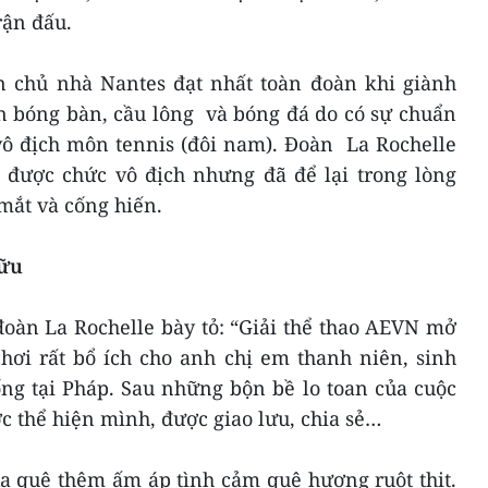
rận đấu.
àn chủ nhà Nantes đạt nhất toàn đoàn khi giành
 bóng bàn, cầu lông và bóng đá do có sự chuẩn
vô địch môn tennis (đôi nam). Đoàn La Rochelle
 được chức vô địch nhưng đã để lại trong lòng
mắt và cống hiến.
hữu
oàn La Rochelle bày tỏ: “Giải thể thao AEVN mở
hơi rất bổ ích cho anh chị em thanh niên, sinh
ng tại Pháp. Sau những bộn bề lo toan của cuộc
c thể hiện mình, được giao lưu, chia sẻ…
a quê thêm ấm áp tình cảm quê hương ruột thịt.