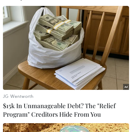
#AFC
#AFC Champions League
#AFC Cup
#World Cup 2022
#Hoãn toàn bộ các trận đấu
Theo dõi VietnamPlus
TIN LIÊN QUAN
JG Wentworth
$15k In Unmanageable Debt? The "Relief
Program" Creditors Hide From You