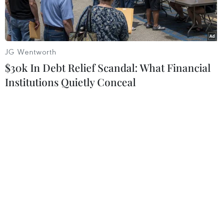
JG Wentworth
$30k In Debt Relief Scandal: What Financial
Institutions Quietly Conceal
AFC hoãn lịch thi đấu AFC Cup 2020. (Nguồn: VFF)
Liên đoàn Bóng đá châu Á (AFC) vừa có thông
báo gửi tới các Liên đoàn thành viên về quyết
định hoãn toàn bộ các trận đấu, giải đấu theo
lịch dự kiến diễn ra trong tháng 3 và tháng 4