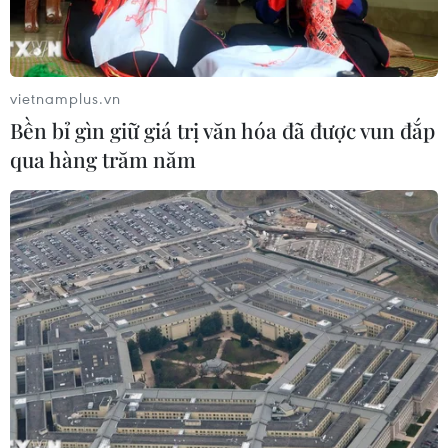
chối để cầu thủ trở về làm nhiệm vụ đội tuyển trong tình
hình hiện nay.
vietnamplus.vn
Bền bỉ gìn giữ giá trị văn hóa đã được vun đắp
qua hàng trăm năm
Lo ngại dịch COVID-19, V-League 2020 sẽ