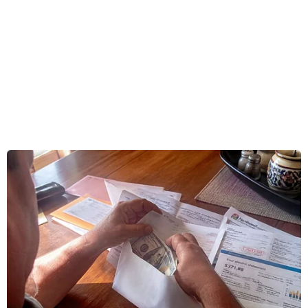
năm 2020.
Đây là quyết định mới nhất của AFC liên quan
đến công tác tổ chức các giải đấu của AFC trong
bối cảnh dịch COVID-19.
Trước đó, ngày 9/3, do những diễn biến phức
tạp của dịch bệnh, kèm theo sự hạn chế di
chuyển của các đội bóng và cầu thủ nhiều quốc
gia trên toàn châu Á, AFC đã có cuộc họp với
Liên đoàn bóng đá thế giới (FIFA) và đưa ra
quyết định hoãn các trận đấu trong tháng
3/2020 tại vòng loại thứ hai World Cup 2022 khu
vực châu Á, cũng như các trận đấu tại AFC
Champions League và AFC Cup năm 2020 khu
vực Tây Á.