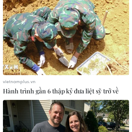
Chính thức hoãn các trận đấu của tuyển
Việt Nam ở vòng loại World Cup
09/03/2020 08:58
vietnamplus.vn
Các trận đấu của đội tuyển Việt Nam tại vòng loại
Hành trình gần 6 thập kỷ đưa liệt sỹ trở về
World Cup 2022 diễn ra trong tháng 3 và 6 đều bị hoãn
do ảnh hưởng bởi dịch COVID-19.