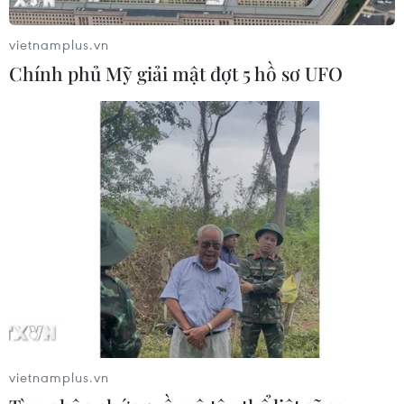
tạm hoãn đến hết tháng Ba
15/03/2020 13:42
vietnamplus.vn
Sau hai lượt trận đầu tiên, giải vô địch bóng đá quốc
Chính phủ Mỹ giải mật đợt 5 hồ sơ UFO
gia V-League 2020 sẽ tạm hoãn cho đến hết tháng Ba
do lo ngại dịch COVID-19 đang bùng phát.
vietnamplus.vn