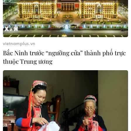
vietnamplus.vn
Bắc Ninh trước “ngưỡng cửa” thành phố trực
thuộc Trung ương
Lo ngại COVID-19, FIFA khuyến cáo hoãn
các trận đấu quốc tế
14/03/2020 00:45
Thông báo của FIFA khẳng định các đội có quyền từ