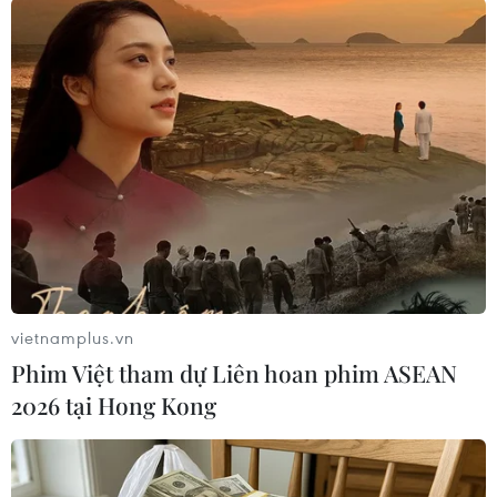
05/08/2026 05:58
Lở đất tại Ethiopia khiến ít nhất 14
người thiệt mạng
04/08/2026 10:53
Kế hoạch đồng tiền chung Tây Phi
đối mặt thách thức
03/08/2026 23:10
vietnamplus.vn
Phim Việt tham dự Liên hoan phim ASEAN
2026 tại Hong Kong
Nigeria: Hơn 100 người bị bắt cóc ở
bang Zamfara
03/08/2026 11:32