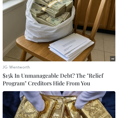
Châu Phi tận dụng lợi thế quang điện
cho ngành xe điện
03/08/2026 09:46
Động đất mạnh làm rung chuyển
nhiều khu vực tại Ai Cập
JG Wentworth
03/08/2026 03:11
$15k In Unmanageable Debt? The "Relief
Program" Creditors Hide From You
90 người thiệt mạng trong khủng
hoảng di cư tại Ceuta
02/08/2026 23:08