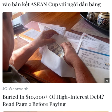
vào bán kết ASEAN Cup với ngôi đầu bảng
#Ai Cập
#Bế tắc chính trị
#Hồi giáo
#Nỗ lực ngoại giao quốc tế
Ai Cập
Theo dõi VietnamPlus
JG Wentworth
TIN CÙNG CHUYÊN MỤC
Buried In $10,000+ Of High-Interest Debt?
Giao tranh dữ dội ở miền Tây Libya,
Read Page 2 Before Paying
nhiều tù nhân vượt ngục