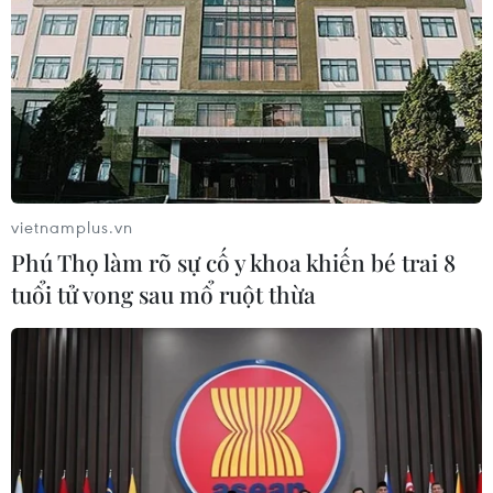
vietnamplus.vn
Phú Thọ làm rõ sự cố y khoa khiến bé trai 8
tuổi tử vong sau mổ ruột thừa