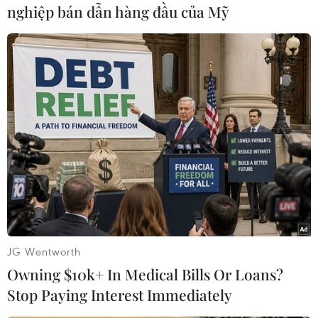
nghiệp bán dẫn hàng đầu của Mỹ
#Khách sạn
#Algeria
#Cảnh sát
JG Wentworth
#Lực lượng an ninh
#Khủng bố
#Ma túy
#Biên giới
Owning $10k+ In Medical Bills Or Loans?
Algeria
Stop Paying Interest Immediately