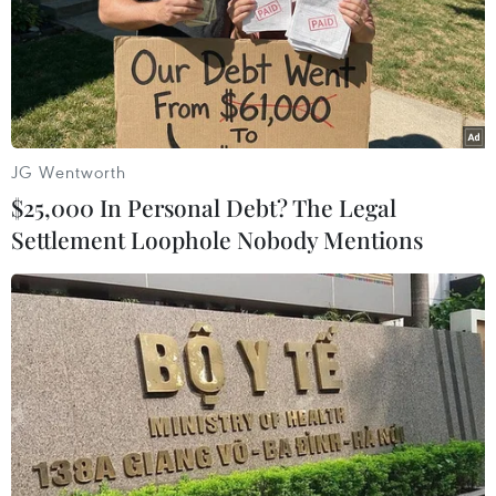
JG Wentworth
$25,000 In Personal Debt? The Legal
Settlement Loophole Nobody Mentions
Algeria triệt phá mạng lưới chuyên cấp tin
tình báo cho khủng bố
31/03/2016 10:47
Mạng lưới trên gồm 25 đối tượng chuyên cung cấp
thông tin tình báo và các dịch vụ hậu cần cho các nhóm
khủng bố hoạt động ở miền Nam Algeria.