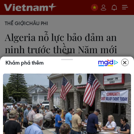
THẾ GIỚI
CHÂU PHI
Algeria nỗ lực bảo đảm an
ninh trước thềm Năm mới
2017
Khám phá thêm
30/12/2016 03:16
Bộ Nội vụ Algeria cho biết sẽ có ít nhất 10.000 binh
sỹ, Hiến binh và cảnh sát được huy động để bảo
đảm an ninh cho người dân tại thủ đô trong dịp
Năm mới.