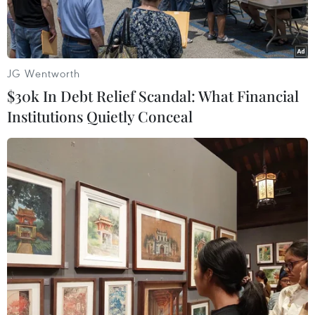
JG Wentworth
$30k In Debt Relief Scandal: What Financial
Institutions Quietly Conceal
Lực lượng cảnh sát Algeria. (Nguồn: timeslive.co.za)
Ngày 29/12, Bộ Nội vụ Algeria cho biết sẽ có ít
nhất 10.000 binh sỹ, Hiến binh và cảnh sát được
huy động để bảo đảm an ninh cho người dân tại
thủ đô trong dịp Năm mới.
Nhiều biện pháp đảm bảo an toàn nghiêm ngặt