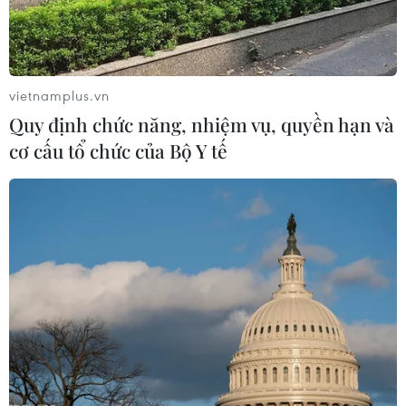
vietnamplus.vn
Quy định chức năng, nhiệm vụ, quyền hạn và
cơ cấu tổ chức của Bộ Y tế
Algeria kêu gọi tăng cường trao đổi
thương mại giữa các nước châu Phi
04/12/2016 02:49