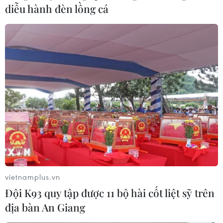
diễu hành đèn lồng cá
vietnamplus.vn
Đội K93 quy tập được 11 bộ hài cốt liệt sỹ trên
địa bàn An Giang