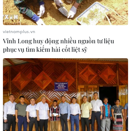
Điện mừng kỷ niệm lần thứ 74 Ngày
Quốc khánh Cộng hòa Arab Ai Cập
vietnamplus.vn
24/07/2026 00:00
Vĩnh Long huy động nhiều nguồn tư liệu
phục vụ tìm kiếm hài cốt liệt sỹ
Thảm sát ở Tây Bắc Nigeria, ít nhất
24 người đã thiệt mạng
23/07/2026 22:47
Dịch tả bùng phát nghiêm trọng tại
Nigeria, hàng trăm người tử vong
23/07/2026 07:23