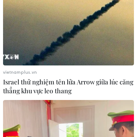
vietnamplus.vn
Israel thử nghiệm tên lửa Arrow giữa lúc căng
thẳng khu vực leo thang
TIN CÙNG CHUYÊN MỤC