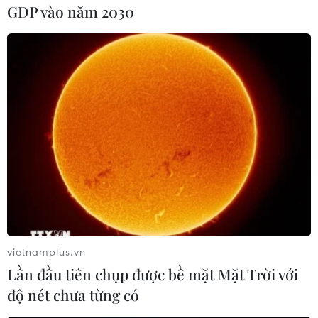
nhân./.
GDP vào năm 2030
(TTXVN/Vietnam+)
vietnamplus.vn
Lần đầu tiên chụp được bề mặt Mặt Trời với
độ nét chưa từng có
#Quả thận
#Phẫu thuật cắt bỏ
#ghép thận