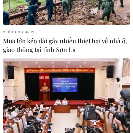
pháp điều trị và phục hồi thận của bệnh nhân hiến tặng
bị loại bỏ để có thể tiếp tục cấy ghép vào cơ thể người
bệnh khác.
vietnamplus.vn
Mưa lớn kéo dài gây nhiều thiệt hại về nhà ở,
giao thông tại tỉnh Sơn La
Truy tố “ông trùm” đường dây môi giới