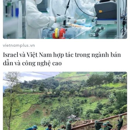
vietnamplus.vn
Israel và Việt Nam hợp tác trong ngành bán
dẫn và công nghệ cao
Brazil tìm ra phương pháp phục hồi chức
năng thận để cấy ghép
14/05/2019 00:12
Các nhà nghiên cứu Brazil cho biết phát hiện ra phương