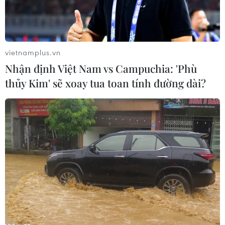
vietnamplus.vn
Nhận định Việt Nam vs Campuchia: 'Phù
thủy Kim' sẽ xoay tua toan tính đường dài?
Các nhân viên bệnh viện chụp ảnh khi họ cầm quả thận bị
bệnh sau khi phẫu thuật tại Bệnh viện Sir Ganga Ram ở New
Delhi. (Nguồn: AFP)
Các bác sỹ Ấn Độ vừa tiến hành ca phẫu thuật
cắt bỏ một quả thận khổng lồ trong người một
bệnh nhân đang trong tình trạng tính mạng bị
đe dọa.