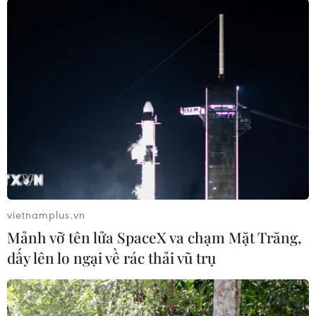
#bệnh viện
#bác sỹ
Ấn Độ
Theo dõi VietnamPlus
TIN LIÊN QUAN
vietnamplus.vn
Mảnh vỡ tên lửa SpaceX va chạm Mặt Trăng,
dấy lên lo ngại về rác thải vũ trụ