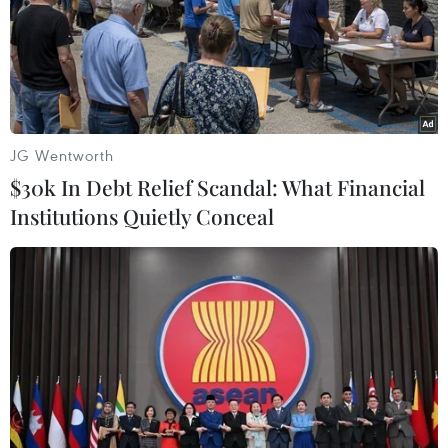
JG Wentworth
$30k In Debt Relief Scandal: What Financial
Institutions Quietly Conceal
Đắk Lắk bắt đối tượng cướp giật 430 tờ vé
số của một phụ nữ
07/09/2024 13:06
Theo điều tra ban đầu, Nguyễn Thuận Thảo (44 tuổi) giả
vờ hỏi mua vé số và khi thấy không ai để ý, giật tập vé