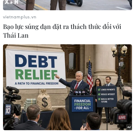
có liên quan trong vụ gây rối trật tự công cộng
và có dấu hiệu cướp giật tài sản, cố ý gây
vietnamplus.vn
thương tích xảy ra tại khu vực chùa Kim Tiên (tổ
Bạo lực súng đạn đặt ra thách thức đối với
13, khóm Phú Hòa, phường An Phú, thị xã Tịnh
Thái Lan
Biên) vào sáng 3/2.
Khoảng 9 giờ 20 phút ngày 3/2, ông Nguyễn Phú
Cường cùng một nhóm người thân đến viếng
chùa Kim Tiên (thuộc phường An Phú). Khi đến
gần khu vực chánh điện chùa, ông Cường bất
ngờ bị một nhóm người lạ mặt áp sát.
Lợi dụng tình huống đông người, nhóm đối
tượng đã khống chế, xô đẩy khiến ông Cường
ngã xuống đất. Một số đối tượng nhanh chóng
cướp giật 1 sợi dây chuyền si bằng vàng, trọng
lượng 1 chỉ (ông Cường khai là vàng giả) và 12