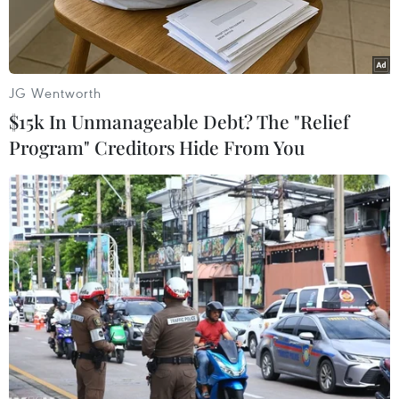
JG Wentworth
$15k In Unmanageable Debt? The "Relief
Program" Creditors Hide From You
Băng nhóm dàn cảnh cướp giật tài sản, cố ý gây thương tích tại
chùa Kim Tiên, thị xã Tịnh Biên, An Giang được camera ghi lại.
(Ảnh: TTXVN phát)
Chiều 4/2, Công an thị xã Tịnh Biên (An Giang)
đang củng cố hồ sơ, làm việc với các đối tượng