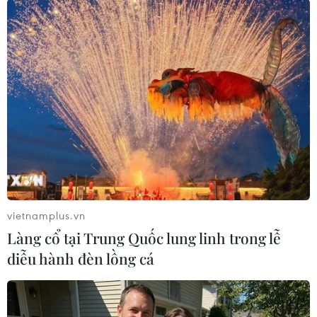
giật chiếc điện thoại rồi tăng ga bỏ chạy.
(TTXVN/Vietnam+)
vietnamplus.vn
Làng cổ tại Trung Quốc lung linh trong lễ
diễu hành đèn lồng cá
#cướp giật tại chùa Kim Tiên
#băng nhóm cướp giật