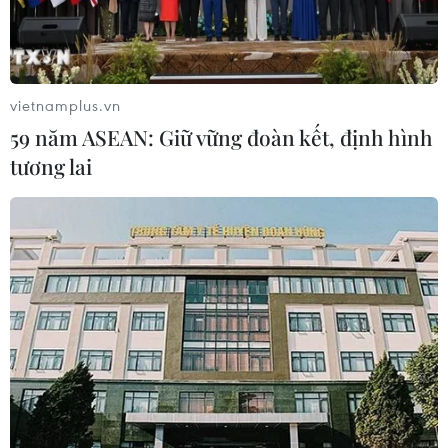
số gồm 430 tờ trên tay bà N.T.D. (62 tuổi) rồi phóng xe
bỏ chạy.
vietnamplus.vn
59 năm ASEAN: Giữ vững đoàn kết, định hình
tương lai
Bình Dương: Vây bắt 3 đối tượng cướp giật