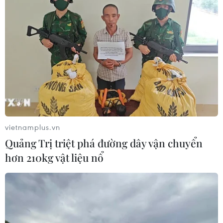
vietnamplus.vn
Quảng Trị triệt phá đường dây vận chuyển
hơn 210kg vật liệu nổ