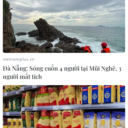
vietnamplus.vn
Đà Nẵng: Sóng cuốn 4 người tại Mũi Nghê, 3
người mất tích
TIN CÙNG CHUYÊN MỤC
Cựu Trưởng ban quản lý chung cư