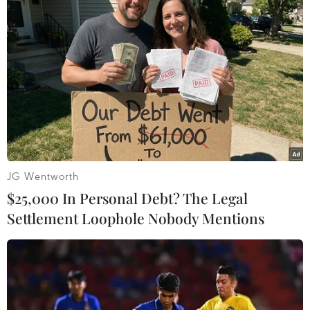
#cướp giật tài sản
#cố ý gây thương tích
#đầu thú
An Giang
Theo dõi VietnamPlus
JG Wentworth
$25,000 In Personal Debt? The Legal
Settlement Loophole Nobody Mentions
TIN LIÊN QUAN