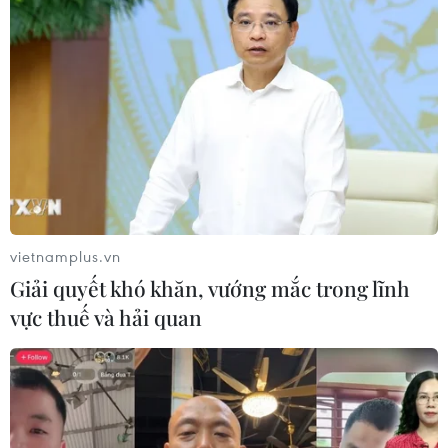
Khởi tố Chủ tịch Hội đồng quản trị,
Giám đốc Công ty cổ phần Mekolor
06/08/2026 09:06
Thêm một nhóm dàn cảnh cướp giật
tại khu Tân Huê Viên sa lưới
06/08/2026 05:57
vietnamplus.vn
Giải quyết khó khăn, vướng mắc trong lĩnh
Khẩn trường khám nghiệm
vực thuế và hải quan
hiện trường, điều tra nguyên nhân
vụ cháy chợ Biên Hòa
06/08/2026 04:37