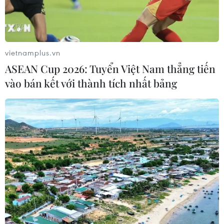
vietnamplus.vn
ASEAN Cup 2026: Tuyển Việt Nam thẳng tiến
vào bán kết với thành tích nhất bảng
Cà Mau: Chủ nhà hàng trình báo Công an
vì tin giả "hơn 50% nhân viên nhiễm HIV"
14/05/2026 09:53