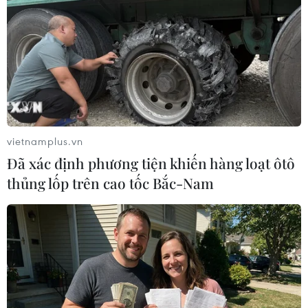
#Tin giả
#Cá sấu
#Công nghệ AI
An Giang
vietnamplus.vn
Theo dõi VietnamPlus
Đã xác định phương tiện khiến hàng loạt ôtô
thủng lốp trên cao tốc Bắc-Nam
TIN LIÊN QUAN