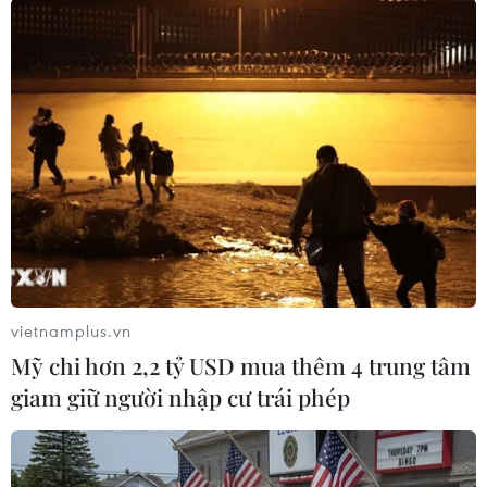
chụp ảnh cá sấu trên kênh Vịnh Tre là không
đúng sự thật.
Theo lời khai của em T, hình ảnh cá sấu xuất
hiện trên kênh do em tự tạo bằng ứng dụng
Gemini (AI), sau đó gửi vào nhóm Zalo gia đình
để mọi người xem. Bà N. tin rằng hình ảnh là
thật nên đã trình báo cơ quan chức năng.
Công an xã Núi Cấm đang phối hợp với các cơ
quan chức năng có liên quan xử lý vụ việc theo
quy định./.
vietnamplus.vn
Mỹ chi hơn 2,2 tỷ USD mua thêm 4 trung tâm
An Giang: Cá sấu nặng
giam giữ người nhập cư trái phép
khoảng 80kg xuất hiện tại
khu vực kênh Vịnh Tre