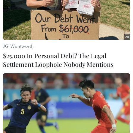
JG Wentworth
$25,000 In Personal Debt? The Legal
Settlement Loophole Nobody Mentions
An Giang: Xử phạt người phụ nữ cố ý báo
tin giả, không đúng sự thật
27/05/2026 08:28
Sợ bị gia đình phát hiện việc bán xe môtô cùng trang
sức, điện thoại di động để lấy tiền tiêu xài, chị N.N.O
đã đến Công an phường Vĩnh Tế (An Giang) trình báo
tin giả bị cướp tài sản.