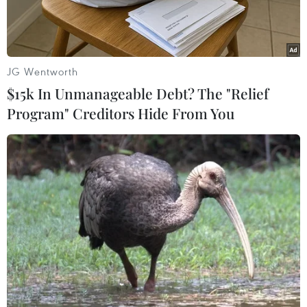
năng.
JG Wentworth
$15k In Unmanageable Debt? The "Relief
Program" Creditors Hide From You
Công an xã Núi Cấm, An Giang, làm việc với bà T.T.T.N (sinh
năm 1988) người trình báo cá sấu xuất hiện trên kênh Vịnh Tre.
(Ảnh: TTXVN phát)
Liên quan đến thông tin cá sấu xuất hiện tại