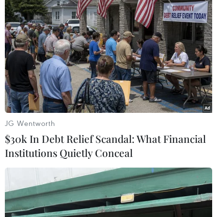
Ủy ban Nhân dân xã Núi Cấm
yêu cầu các gia đình quản lý chặt
chẽ trẻ em, không để các em tắm
sông, bơi lội, câu cá hoặc vui chơi
tại các khu vực ven kênh, rạch cho
đến khi có thông báo an toàn.
(TTXVN/Vietnam+)
JG Wentworth
$30k In Debt Relief Scandal: What Financial
Institutions Quietly Conceal