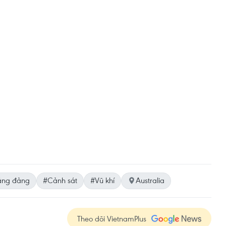
ăng đảng
#Cảnh sát
#Vũ khí
Australia
Theo dõi VietnamPlus