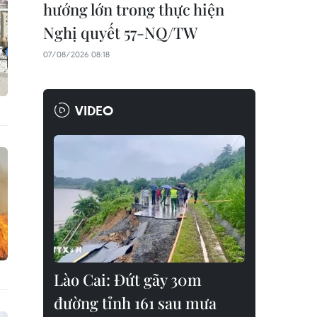
hướng lớn trong thực hiện
Nghị quyết 57-NQ/TW
07/08/2026 08:18
VIDEO
Lào Cai: Đứt gãy 30m
đường tỉnh 161 sau mưa