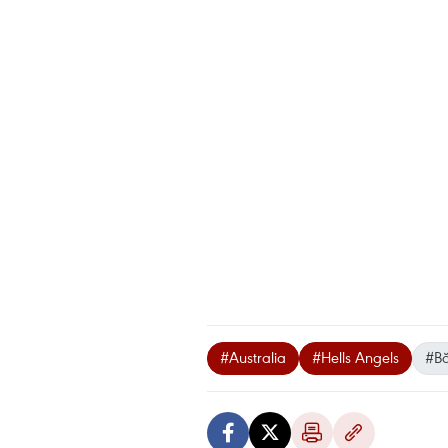
#Australia
#Hells Angels
#B