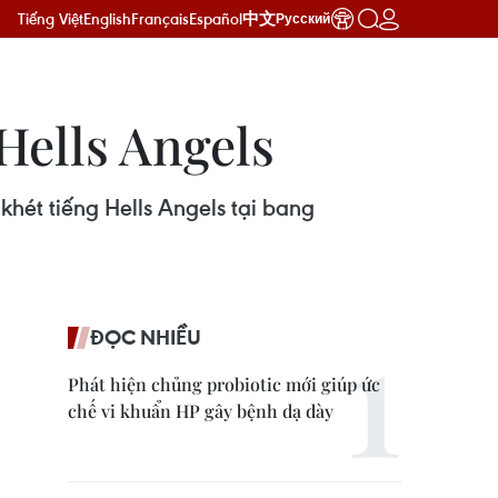
Tiếng Việt
English
Français
Español
中文
Русский
Hells Angels
hét tiếng Hells Angels tại bang
ĐỌC NHIỀU
Phát hiện chủng probiotic mới giúp ức
chế vi khuẩn HP gây bệnh dạ dày