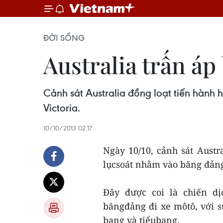
ĐỜI SỐNG
Australia trấn áp
Cảnh sát Australia đồng loạt tiến hành 
Victoria.
10/10/2013 02:17
Ngày 10/10, cảnh sát Austr
lụcsoát nhằm vào băng đảng 
Đây được coi là chiến d
băngđảng đi xe môtô, với 
bang và tiểubang.