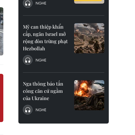
NGHE
Mỹ can thiệp khẩn
cấp, ngăn Israel mở
rộng đòn trừng phạt
Hezbollah
NGHE
Nga thông báo tấn
công căn cứ ngầm
của Ukraine
NGHE