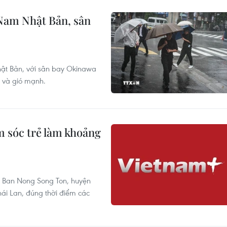
Nam Nhật Bản, sân
hật Bản, với sân bay Okinawa
t và gió mạnh.
m sóc trẻ làm khoảng
em Ban Nong Song Ton, huyện
ái Lan, đúng thời điểm các