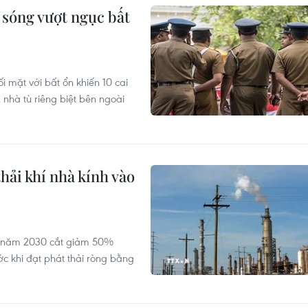
n sóng vượt ngục bất
i mặt với bất ổn khiến 10 cai
 nhà tù riêng biệt bên ngoài
hải khí nhà kính vào
ến năm 2030 cắt giảm 50%
ớc khi đạt phát thải ròng bằng