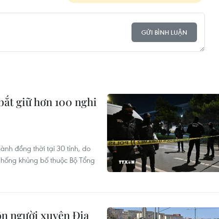
GỬI BÌNH LUẬN
bắt giữ hơn 100 nghi
ành đồng thời tại 30 tỉnh, do
Chống khủng bố thuộc Bộ Tổng
ôn người xuyên Địa