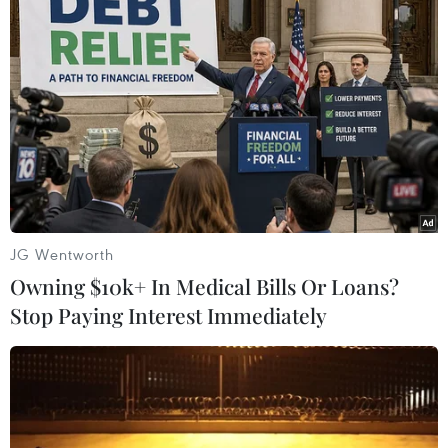
thuật và chiến thuật.
(Vietnam+)
JG Wentworth
Owning $10k+ In Medical Bills Or Loans?
Stop Paying Interest Immediately