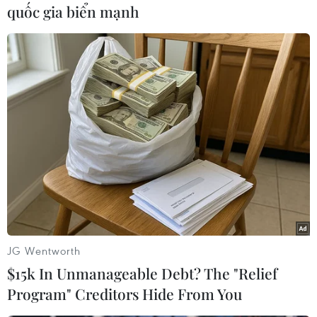
quốc gia biển mạnh
Trước một đoàn chiến binh như vậy, thì mọi dự
đoán cũng chỉ là dự đoán. Atletico đến với cuộc
hẹn ở Lisbon sau một mùa bóng có số điểm xuất
sắc. Danh hiệu Liga đem lại cho họ niềm tin và
sức mạnh.Real Madrid ở một trạng thái khác, lo
lắng về một mùa bóng thảm hại nữa. Nếu đội
bóng hoàng gia thua trân, đây sẽ là một sự thất
vọng tràn trề, làm chiếc Cúp Nhà vua vừa giành
được hầu như trở lên vô nghĩa. Cristiano
Ronaldo và các cầu thủ khác đang gánh một
trách nhiệm nặng nề, bởi một bàn thắng có thể
đưa Madrid tới vinh quang, còn một bàn thua sẽ
JG Wentworth
đưa tất cả xuống địa ngục
$15k In Unmanageable Debt? The "Relief
Áp lực cho Real Madrid rõ ràng là lớn hơn. Chủ
Program" Creditors Hide From You
tịch Florentino Perez chắc chắc đã mất ăn, mất