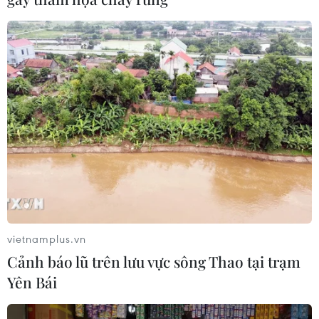
06/08/2026 11:05
Nhận định Việt Nam vs Campuchia:
'Phù thủy Kim' sẽ xoay tua toan tính
đường dài?
06/08/2026 08:25
HLV Kim Sang-sik: 'Tuyển Việt Nam
hướng tới chiến thắng để giữ ngôi
đầu bảng'
06/08/2026 07:25
vietnamplus.vn
Cảnh báo lũ trên lưu vực sông Thao tại trạm
Chủ tịch Liên đoàn Bóng đá thế giới
Yên Bái
chịu sức ép chưa từng có
06/08/2026 04:12