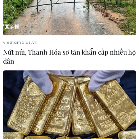
vietnamplus.vn
Nứt núi, Thanh Hóa sơ tán khẩn cấp nhiều hộ
dân
TIN CÙNG CHUYÊN MỤC
ASEAN Cup 2026: Truyền thông