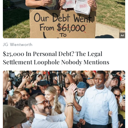
Thông số trận chung kết Champions League
Real-Atletico 4-1
Real lên ngôi Champions League sau
120 phút kịch tính
Real Madrid hoàn tất giấc mơ Decima sau 12
JG Wentworth
năm chờ đợi
$25,000 In Personal Debt? The Legal
Settlement Loophole Nobody Mentions
TIN LIÊN QUAN