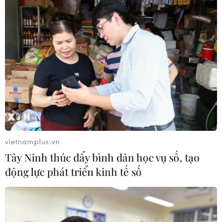
Futsal Việt Nam bất bại sau trận hòa
khó tin trước chủ nhà Thái Lan
06/08/2026 02:38
Toàn cảnh ASEAN Cup: Thái
Lan "thắng như chẻ tre", thách thức
tuyển Việt Nam
vietnamplus.vn
05/08/2026 07:15
Tây Ninh thúc đẩy bình dân học vụ số, tạo
động lực phát triển kinh tế số
Nhận định Philippines vs
Thái Lan: Madam Pang treo thưởng
tiền tỷ, "Voi chiến" quyết thắng