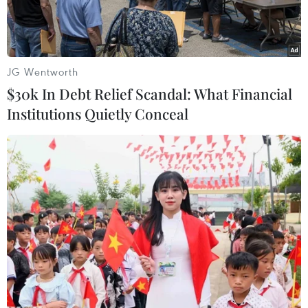
JG Wentworth
$30k In Debt Relief Scandal: What Financial
Institutions Quietly Conceal
Atletico Madrid đang đứng trước cơ hội lịch sử (Nguồn: Getty)
Cho dù chính Atletico Madrid đã vượt qua
Barcelona để giành chức vô địch La Liga ngay
trên sân Camp Nou, song báo chí xứ Catalnuya
vẫn nghiêng về phía đội bóng đỏ trắng trong