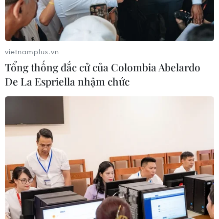
vietnamplus.vn
Tổng thống đắc cử của Colombia Abelardo
De La Espriella nhậm chức
Toàn cảnh chung kết
Champions League 2014
24/05/2014 10:59
Trận chung kết Champions League 2014 giữa Real
Madrid và Atletico sẽ diễn ra lúc 1 giờ 45 trên sân Da
Luz ở Lisbon (Bồ Đào Nha).