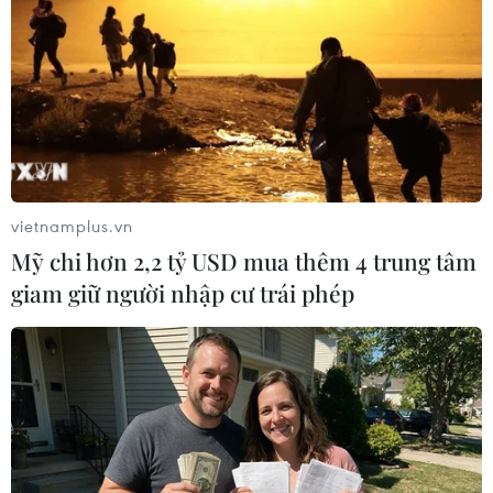
#Champions League
#Chung kết
#Atletico Madrid
#Real Madrid
#Barcelona
#Diego Simeone
#Carlo Ancelotti
#Cristiano Ronaldo
Tây Ban Nha
Theo dõi VietnamPlus
vietnamplus.vn
Mỹ chi hơn 2,2 tỷ USD mua thêm 4 trung tâm
giam giữ người nhập cư trái phép
Champions League 2013-2014
Các cầu thủ Real "làm loạn" trong buổi họp báo
của Ancelotti
Tin ngày 25/5: Ronaldo vượt Messi, Ancelotti
sướng "phát điên"