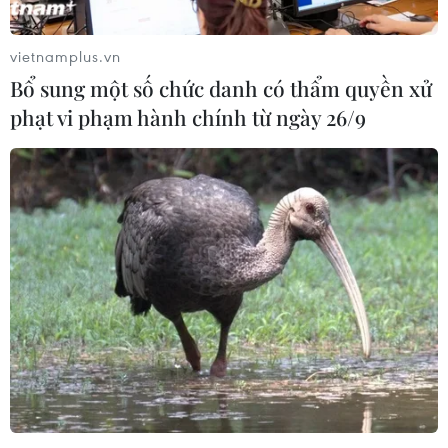
vietnamplus.vn
Bổ sung một số chức danh có thẩm quyền xử
phạt vi phạm hành chính từ ngày 26/9
Chung kết Real Madrid - Atletico: Trận
derby của hai thế kỷ
24/05/2014 06:47
Với cả Real Madrid lẫn Atletico, chức vô địch lần này
đều là một dấu mốc quan trọng. Một bên sẽ là La
Decima (chiếc cúp thứ 10) và một bên sẽ là La Primera