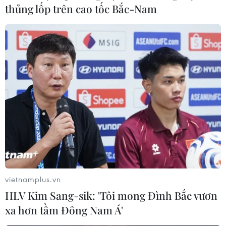
24/05/2014 02:39
thủng lốp trên cao tốc Bắc-Nam
Cả Ronaldo và Costa đều dính chấn thương ở giai
đoạn cuối mùa giải nhưng đang tập luyện rất chăm chỉ
để chuẩn bị cho trận chung kết Champions League.
vietnamplus.vn
HLV Kim Sang-sik: 'Tôi mong Đình Bắc vươn
xa hơn tầm Đông Nam Á'