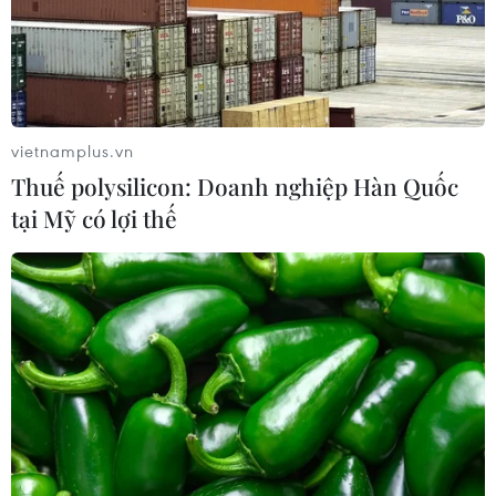
ASEAN Cup 2026: Tuyển Việt Nam
bước vào thử thách lớn nhất
03/08/2026 13:04
vietnamplus.vn
Thuế polysilicon: Doanh nghiệp Hàn Quốc
Xem trực tiếp Indonesia-Việt Nam tại
tại Mỹ có lợi thế
ASEAN Cup 2026 trên kênh nào?
03/08/2026 09:21
Đội tuyển Việt Nam đặt mục
tiêu 3 điểm, cảnh báo Indonesia
trước giờ G
03/08/2026 07:39