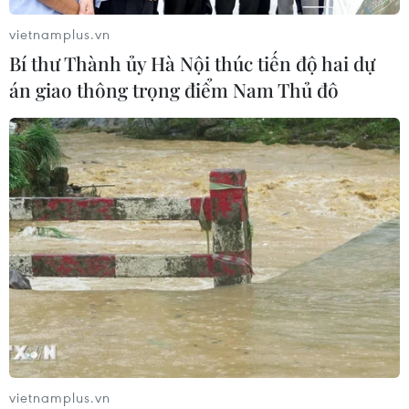
05/08/2026 09:39
vietnamplus.vn
Bí thư Thành ủy Hà Nội thúc tiến độ hai dự
án giao thông trọng điểm Nam Thủ đô
Trung Quốc phóng thành công hai
vệ tinh siêu phổ Đông Phương Huệ
Nhãn
05/08/2026 07:16
Xem thêm
CƠ QUAN CHỦ QUẢN: THÔNG TẤN XÃ VIỆT NAM
vietnamplus.vn
Tổng Biên tập: TRẦN TIẾN DUẨN