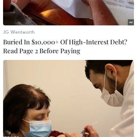
JG Wentworth
Buried In $10,000+ Of High-Interest Debt?
Read Page 2 Before Paying
Nhà lãnh đạo Triều Tiên Kim Jong-un (thứ 2, trái) cùng phu
nhân Ri Sol Ju (trái), Tổng thống Hàn Quốc Moon Jae-in (thứ 2,
phải) cùng phu nhân Kim Jung-sook (phải) dự lễ bế mạc hội
nghị tại làng đình chiến Panmunjom tối 27/4. (Nguồn:
Yonhap/TTXVN)
Báo chí Triều Tiên ngày 28/4 đã ca ngợi kết quả