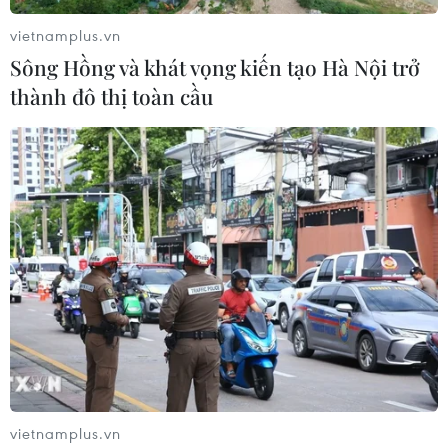
vietnamplus.vn
Sông Hồng và khát vọng kiến tạo Hà Nội trở
thành đô thị toàn cầu
KCNA: Hội nghị thượng đỉnh liên Triều là
một "mốc lịch sử mới"
28/04/2018 04:07
Hãng thông tấn trung ương Triều Tiên (KCNA) đưa tin
vietnamplus.vn