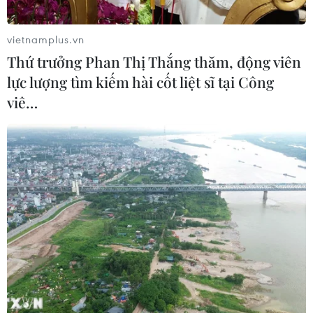
vietnamplus.vn
Thứ trưởng Phan Thị Thắng thăm, động viên
lực lượng tìm kiếm hài cốt liệt sĩ tại Công
viê…
Lãnh đạo Triều Tiên Kim Jong-un
trở về nước sau hội nghị liên Triều
28/04/2018 03:46
Hình ảnh phát sóng trực tiếp trên truyền hình cho thấy
Tổng thống Hàn Quốc Moon Jae-in và nhà lãnh đạo
Triều Tiên Kim Jong-un bắt tay nhau trong khi hai phu
nhân ôm nhau chào từ biệt.