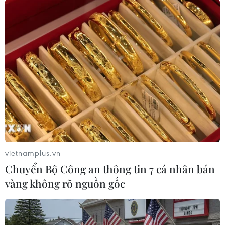
định việc cải thiện quan hệ liên Triều là điều
kiện cần thiết để thống nhất hai miền./.
(TTXVN/Vietnam+)
vietnamplus.vn
Chuyển Bộ Công an thông tin 7 cá nhân bán
vàng không rõ nguồn gốc