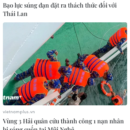
Hội nghị thượng đỉnh liên Triều ngày 27/4 sẽ là một
Bạo lực súng đạn đặt ra thách thức đối với
"mốc lịch sử mới" dẫn đến sự thịnh vượng chung và là
Thái Lan
bước ngoặt cho bán đảo Triều Tiên
vietnamplus.vn
Vùng 3 Hải quân cứu thành công 1 nạn nhân
bị sóng cuốn tại Mũi Nghê