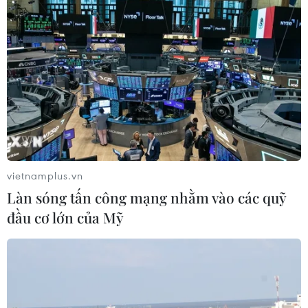
Xin vui lòng gõ tiếng Việt có dấu
Gửi bình luận
Tin liên quan
vietnamplus.vn
Làn sóng tấn công mạng nhằm vào các quỹ
đầu cơ lớn của Mỹ
Gia tăng lo ngại về sức khỏe tâm thần của trẻ em
sau đại dịch COVID-19
10/05/2022 08:42