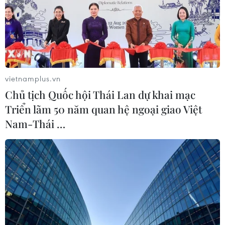
trọng tâm như quan hệ lao động, nâng cao năng lực quốc gia phòng ngừa
và giảm thiểu lao động trẻ em...
vietnamplus.vn
Chủ tịch Quốc hội Thái Lan dự khai mạc
Triển lãm 50 năm quan hệ ngoại giao Việt
Nam-Thái …
ILO đánh giá cao thành tựu trong xóa bỏ lao động
trẻ em tại Việt Nam
17/05/2022 04:03
Tổng giám đốc ILO cho biết khu vực châu Á-Thái Bình Dương, mà trong đó có
Việt Nam, đã có những thành công lớn, đó là giảm con số lao động trẻ em
một cách rất nhanh và rất đáng kể.