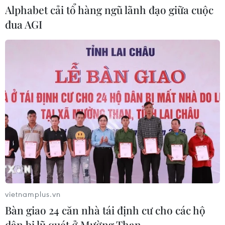
Alphabet cải tổ hàng ngũ lãnh đạo giữa cuộc
Ninh Bình phê duyệt hơn 500 tỷ đồng xây dựng
đua AGI
nhà chung cư cho thuê
06/08/2026 08:09
Tiếp thêm động lực cho lực lượng lấy mẫu hài cốt
liệt sỹ
06/08/2026 07:56
vietnamplus.vn
Bàn giao 24 căn nhà tái định cư cho các hộ
dân bị lũ quét ở Mường Than