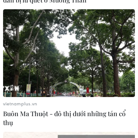
Chuyên gia hiến kế tái thiết sông Hồng, mở không
gian phát triển cho Hà Nội
06/08/2026 07:55
vietnamplus.vn
Buôn Ma Thuột - đô thị dưới những tán cổ
thụ
Tổng Bí thư, Chủ tịch nước: Phải đổi mới công tác