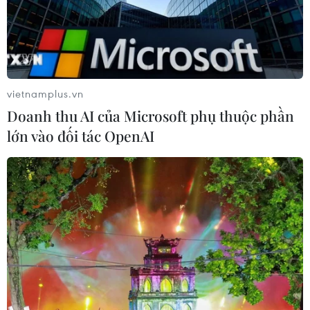
vietnamplus.vn
Doanh thu AI của Microsoft phụ thuộc phần
lớn vào đối tác OpenAI
Việt Nam cần đưa điều trị trẻ em suy dinh dưỡng
cấp tính vào luật
19/05/2022 02:47
Suy dinh dưỡng cấp tính nặng chỉ có thể được điều trị hiệu quả bằng cách
sử dụng các sản phẩm dinh dưỡng chuyên biệt được kê đơn theo hướng
dẫn y tế, do đó Việt Nam cần có khung pháp lý cụ thể.