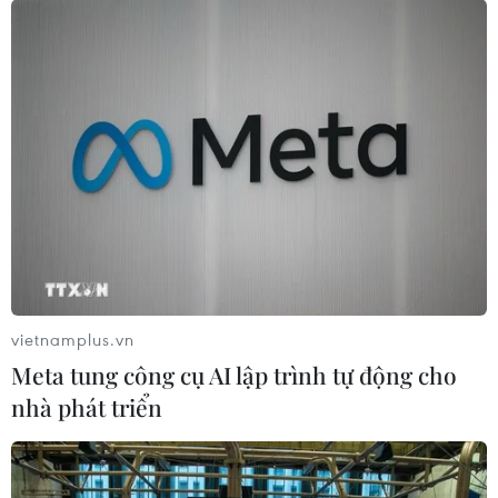
vietnamplus.vn
#an sinh xã hội
#lao động trẻ em
#ILO
#trẻ em đến trường
Meta tung công cụ AI lập trình tự động cho
Facebook
Twitter
Lưu bài viết
Copy link
nhà phát triển
Theo dõi VietnamPlus
Bình luận