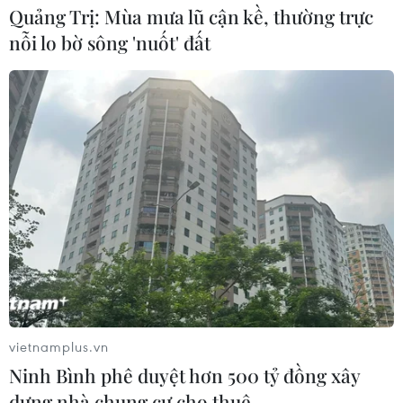
Quảng Trị: Mùa mưa lũ cận kề, thường trực
nỗi lo bờ sông 'nuốt' đất
vietnamplus.vn
Ninh Bình phê duyệt hơn 500 tỷ đồng xây
dựng nhà chung cư cho thuê