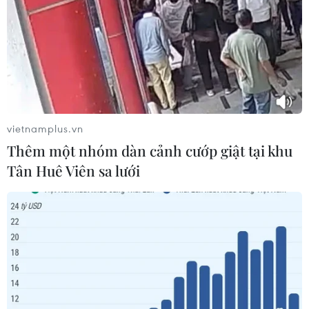
Hà Nội tăng tốc thi công đường Vành đai 1 đoạn
Hoàng Cầu-Voi Phục
vietnamplus.vn
06/08/2026 09:07
Thêm một nhóm dàn cảnh cướp giật tại khu
Tân Huê Viên sa lưới
Khởi tố Chủ tịch Hội đồng quản trị, Giám đốc Công