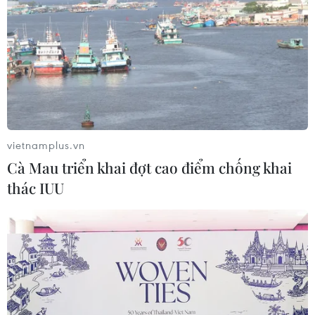
74% số người được hỏi cảm thấy lo ngại về sức khỏe tâm thần của con cái
và một tỷ lệ tương tự cho biết họ coi sức khỏe tâm thần của con cái là ưu tiên
cao hơn kể từ khi đại dịch COVID-19 xảy ra.
vietnamplus.vn
Cà Mau triển khai đợt cao điểm chống khai
thác IUU
Việt Nam và Hoa Kỳ mở rộng hợp tác về lao động
và an sinh xã hội
12/05/2022 11:13
Hoa Kỳ cam kết sẽ tiếp tục thúc đẩy hợp tác với Việt Nam trong các lĩnh vực