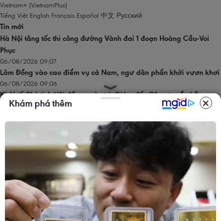
Vietnam+ (VietnamPlus)
Tiếng Việt
English
Français
Español
中文
Русский
Tin mới
Hà Nội tăng tốc thi công đường Vành đai 1 đoạn Hoàng Cầu-Voi
Phục
06/08/2026 09:07
Lâm Đồng vào cao điểm vụ cá Nam, ngư dân phấn khởi vươn khơi
06/08/2026 09:06
Khởi tố Chủ tịch Hội đồng quản trị, Giám đốc Công ty cổ phần
Khám phá thêm
Mekolor
06/08/2026 09:06
Đồng Nai yêu cầu đẩy nhanh tiến độ dự án kết nối vùng, sân bay
Long Thành
06/08/2026 09:05
Toàn cảnh vụ sai phạm điểm thi trường THPT chuyên Tuyên Quang
06/08/2026 09:04
Trang chủ
Thăng Long - Hà Nội
Chính trị