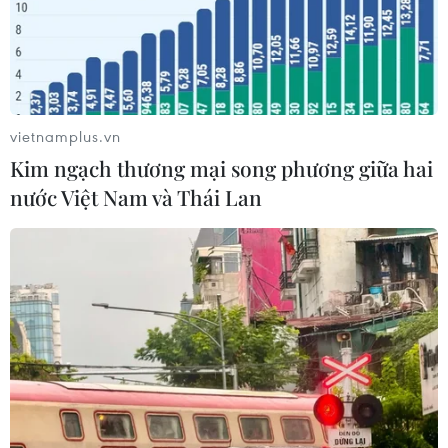
ty cổ phần Mekolor
06/08/2026 09:06
vietnamplus.vn
Kim ngạch thương mại song phương giữa hai
nước Việt Nam và Thái Lan
Đồng Nai yêu cầu đẩy nhanh tiến độ dự án kết nối
vùng, sân bay Long Thành
06/08/2026 09:05