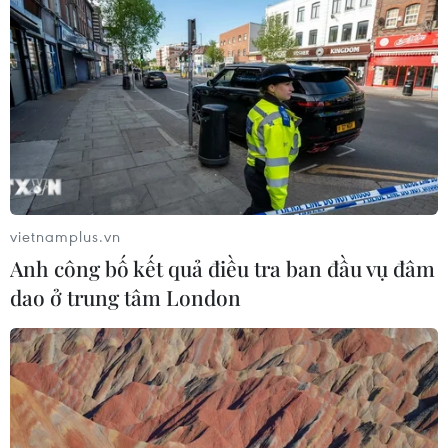
Đắk Lắk: Điều tra, khắc phục sự cố nhiều phương
tiện thủng lốp trên cao tốc
06/08/2026 07:14
vietnamplus.vn
Anh công bố kết quả điều tra ban đầu vụ đâm
dao ở trung tâm London
Hà Nội: Kiểm tra, xác minh liên quan đến sản phẩm
giảm cân dạng bút tiêm