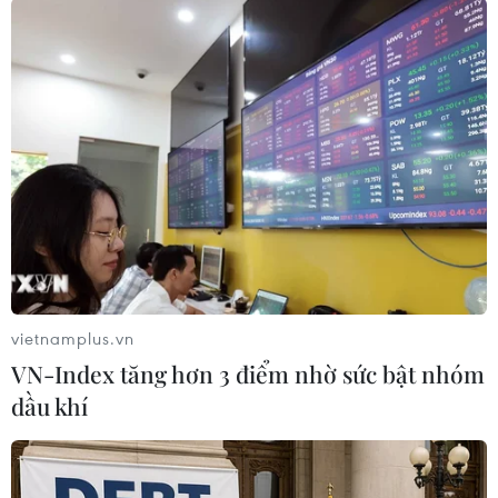
ngoài vụ án nói trên, hắn còn thực hiện 8 vụ lừa
đảo chiếm đoạt tài sản bằng thủ đoạn giả danh
cán bộ đang công tác tại Bộ Công an và nhận
“chạy việc” vào ngành. Long đã chiếm đoạt tổng
số tiền khoảng 1,3 tỷ đồng của các nạn nhân.
Hiện cơ quan công an đang tiếp tục mở rộng
điều tra làm rõ vụ việc./.
(TTXVN)
vietnamplus.vn
VN-Index tăng hơn 3 điểm nhờ sức bật nhóm
dầu khí