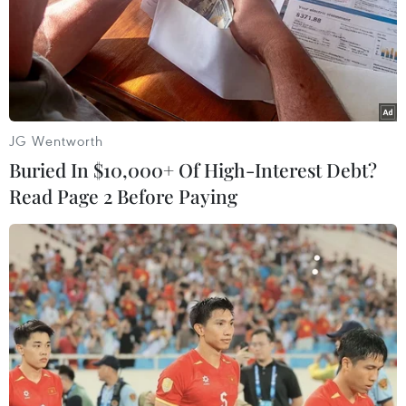
Đối tượng Đỗ Hà Duy Thanh là một “mắt xích” trong
đường dây chuyên mua bán thông tin thẻ tín dụng của
người nước ngoài cho giới tội phạm.
JG Wentworth
Buried In $10,000+ Of High-Interest Debt?
Read Page 2 Before Paying
Tin tặc đánh cắp mật khẩu của Tập đoàn