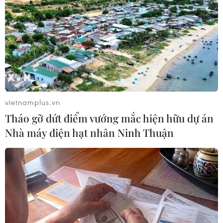
TIN LIÊN QUAN
vietnamplus.vn
Tháo gỡ dứt điểm vướng mắc hiện hữu dự án
Nhà máy điện hạt nhân Ninh Thuận
Phá băng nhóm trộm thẻ tín dụng của
người nước ngoài
09/01/2014 11:16