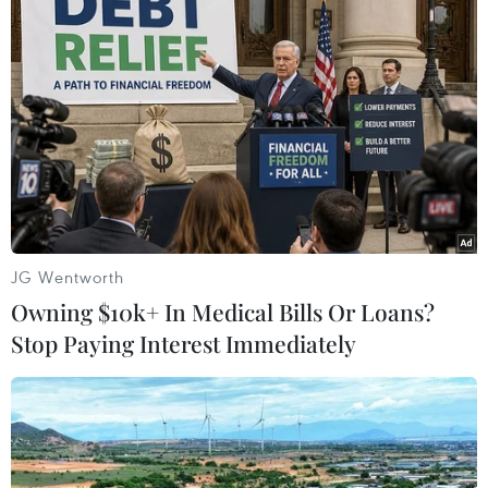
#Hà Nội
#Thẻ tín dụng
#GIao dịch ngân hàng
#Giả mạo
TP. Hà Nội
Trung Quốc
JG Wentworth
Owning $10k+ In Medical Bills Or Loans?
Stop Paying Interest Immediately
Theo dõi VietnamPlus