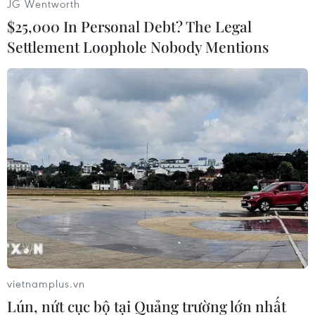
JG Wentworth
Hà Nội) chuyên kinh doanh tranh thêu có phát
$25,000 In Personal Debt? The Legal
sinh 77 giao dịch thanh toán qua hệ thống thẻ
Settlement Loophole Nobody Mentions
POS từ ngày 27/12/2013 đến ngày 7/1/2014.
Công ty này đã quẹt 33 mã (33 tài khoản thẻ tín
dụng) của Ngân hàng nước ngoài, tổng sổ tiền
đã giao dịch hơn 5 tỷ đồng. Do nghi là giao dịch
“ảo” nên phía ngân hàng chỉ báo có 6 giao dịch
thành công, tương đương với 432 triệu đồng.
“Thủ đoạn của chúng là quẹt thẻ tín dụng giả để
thanh toán tiền mua tranh của công ty Minh
Khánh nhưng thực tế không có giao dịch nào
xảy ra. Chúng thỏa thuận tỷ lệ ăn chia là, phía
Trung Quốc được 70%, nhóm trong nước hưởng
vietnamplus.vn
30%”- Thiếu tá Ngô Minh Quang cho biết.
Lún, nứt cục bộ tại Quảng trường lớn nhất