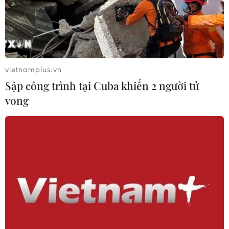
06/08/2026 15:07
Cảnh sát khám xét nơi ở của Huấn
"Hoa Hồng"
vietnamplus.vn
06/08/2026 15:04
Sập công trình tại Cuba khiến 2 người tử
vong
Bãi bỏ một số văn bản quy phạm
pháp luật không còn phù hợp
06/08/2026 09:59
Khởi tố người đi bộ gây tai nạn chết
người trên quốc lộ ở Quảng Trị
06/08/2026 09:44