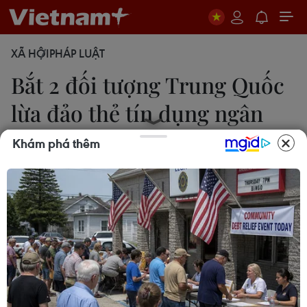
XÃ HỘI
PHÁP LUẬT
Bắt 2 đối tượng Trung Quốc
lừa đảo thẻ tín dụng ngân
hàng
Khám phá thêm
Hạnh Quỳnh
12/01/2014 05:09
Công an thành phố Hà Nội đã phá một đường
dây sử dụng thẻ tín dụng giả chiếm đoạt tài sản
qua giao dịch ngân hàng.
Ngày 11/1, Phòng Cảnh sát phòng chống tội