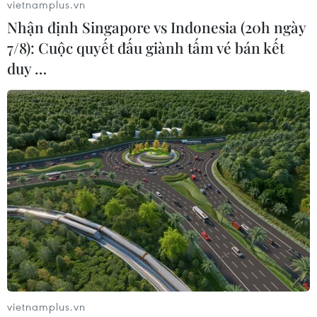
vietnamplus.vn
Nhận định Singapore vs Indonesia (20h ngày
7/8): Cuộc quyết đấu giành tấm vé bán kết
duy …
vietnamplus.vn