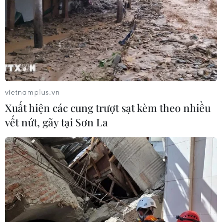
TIN CÙNG CHUYÊN MỤC
Tây Ninh cảnh báo giả mạo cơ quan
đăng ký kinh doanh để lừa đảo
doanh nghiệp
vietnamplus.vn
07/08/2026 08:38
Xuất hiện các cung trượt sạt kèm theo nhiều
vết nứt, gãy tại Sơn La
Tiến "Bịp" hầu tòa trong vụ
án tổ chức sử dụng trái phép chất ma
túy
07/08/2026 04:40
Khởi tố đối tượng giả danh Công an,
lừa đảo "chạy án" tại Đắk Lắk