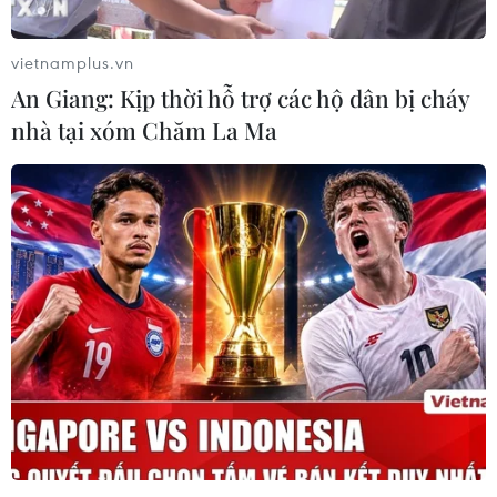
vietnamplus.vn
Bắt nhóm lừa đảo Internet bằng chiêu đặt
An Giang: Kịp thời hỗ trợ các hộ dân bị cháy
phòng khách sạn
nhà tại xóm Chăm La Ma
25/12/2013 10:22
Mua lại tài khoản tín dụng bị đánh cắp, Hoàng Anh và
đồng bọn sử dụng để đặt phòng rồi cấu kết với nhân
viên rút ra 1,4 tỷ đồng.