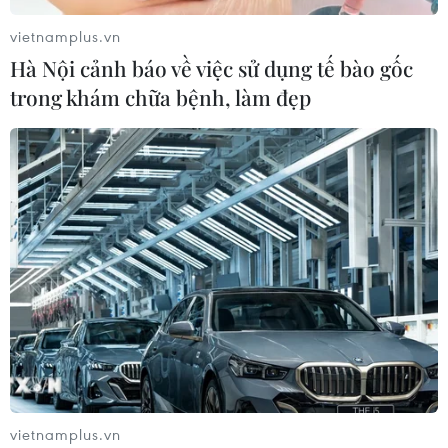
vietnamplus.vn
Khởi tố Chủ tịch Hội đồng quản trị,
Hà Nội cảnh báo về việc sử dụng tế bào gốc
Giám đốc Công ty cổ phần Mekolor
trong khám chữa bệnh, làm đẹp
06/08/2026 09:06
Thêm một nhóm dàn cảnh cướp giật
tại khu Tân Huê Viên sa lưới
06/08/2026 05:57
Khẩn trường khám nghiệm
hiện trường, điều tra nguyên nhân
vụ cháy chợ Biên Hòa
06/08/2026 04:37
vietnamplus.vn