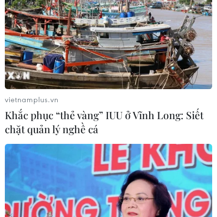
vietnamplus.vn
Khắc phục “thẻ vàng” IUU ở Vĩnh Long: Siết
chặt quản lý nghề cá
Phạt tù nhóm đối tượng giết người do
mâu thuẫn khi đánh bạc
28/02/2020 10:33
Do trong lúc đánh bạc, Hồ chơi gian lận, dẫn đến mâu