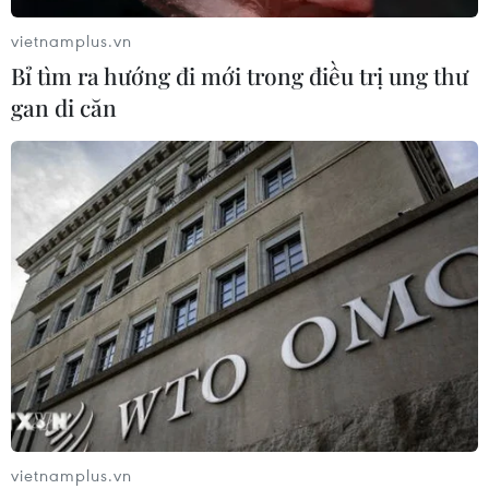
vietnamplus.vn
Xem thêm
Bỉ tìm ra hướng đi mới trong điều trị ung thư
gan di căn
CƠ QUAN CHỦ QUẢN: THÔNG TẤN XÃ VIỆT NAM
Tổng Biên tập: TRẦN TIẾN DUẨN
Phó Tổng Biên tập: NGUYỄN THỊ TÁM, KHÚC THANH
THỦY
Sở hữu trí tuệ
Quy định sử dụng
RSS
Hỗ trợ
vietnamplus.vn
Ngôn ngữ
TTXVN