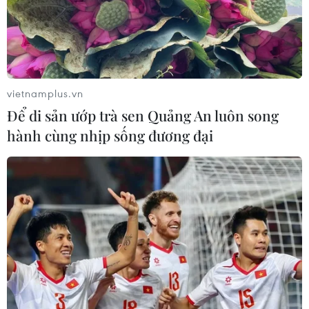
vietnamplus.vn
Để di sản ướp trà sen Quảng An luôn song
hành cùng nhịp sống đương đại
TIN CÙNG CHUYÊN MỤC
Tiến "Bịp" hầu tòa trong vụ
án tổ chức sử dụng trái phép chất ma
túy
07/08/2026 04:40
Khởi tố đối tượng giả danh Công an,
lừa đảo "chạy án" tại Đắk Lắk
06/08/2026 15:07