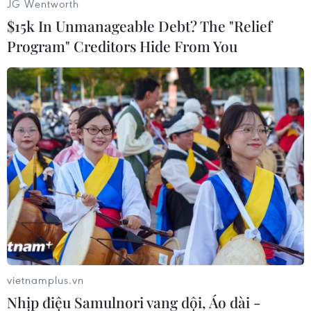
JG Wentworth
điều tra, làm rõ./.
$15k In Unmanageable Debt? The "Relief
Program" Creditors Hide From You
(TTXVN/Vietnam+)
vietnamplus.vn
#Cướp tài sản
#Sử dụng súng
#Dây chuyền vàng
Nhịp điệu Samulnori vang dội, Áo dài -