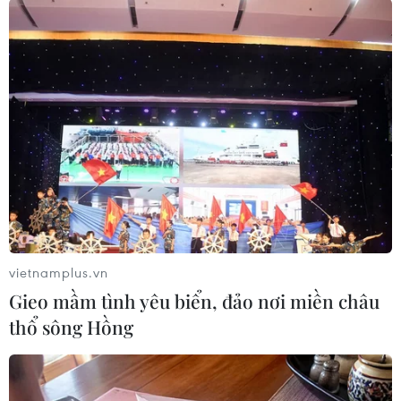
Khởi tố đối tượng dùng súng bắn lực
lượng công an khi bị truy bắt
12/02/2020 15:00
Khi bị Công an Thành phố Hồ Chí Minh kiểm tra hành
chính, đối tượng Trần Duy Chinh không chấp hành và rút
vietnamplus.vn
súng ra đe dọa rồi vào một nhà dân lẩn trốn.
Gieo mầm tình yêu biển, đảo nơi miền châu
thổ sông Hồng