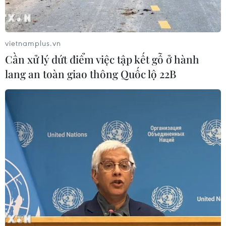
Bắt thêm hai đối tượng trong băng nhóm
vietnamplus.vn
dùng súng quân dụng đi trộm cắp
Cần xử lý dứt điểm việc tập kết gỗ ở hành
11/03/2020 11:13
lang an toàn giao thông Quốc lộ 22B
Hai đối tượng bị bắt là Nguyễn Văn Trung (28 tuổi, ngụ
tại thôn Phú Thịnh, xã Phú Riềng, huyện Phú Riềng) và
Dư Công Hoàng (tên thường gọi là Mẫm, 16 tuổi, ngụ tại
xã Thuận Lợi, huyện Đồng Phú).