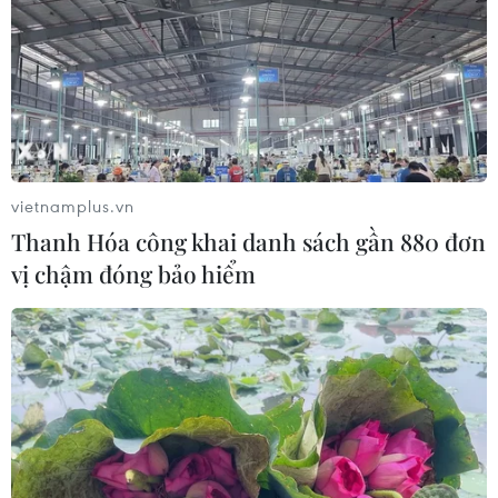
vietnamplus.vn
Thanh Hóa công khai danh sách gần 880 đơn
vị chậm đóng bảo hiểm