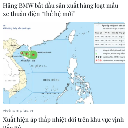
Hãng BMW bắt đầu sản xuất hàng loạt mẫu
Nâng cao hiệu quả đấu tranh phòng,
xe thuần điện “thế hệ mới”
chống tội phạm và vi phạm pháp luật
06/08/2026 04:13
Cảnh báo thủ đoạn lừa đảo đưa lao
động thời vụ sang Hàn Quốc
06/08/2026 04:11
24 năm tù cho 2 vợ chồng tổ
chức “bay lắc” tại Hà Nội
06/08/2026 03:46
vietnamplus.vn
Xuất hiện áp thấp nhiệt đới trên khu vực vịnh
Bắc Bộ