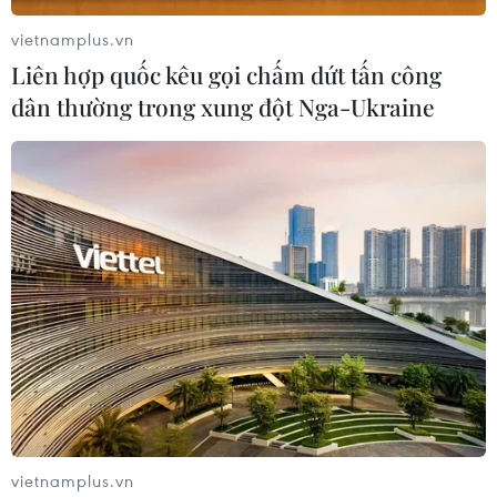
vietnamplus.vn
Liên hợp quốc kêu gọi chấm dứt tấn công
dân thường trong xung đột Nga-Ukraine
Tiền Giang: Điều tra, xử lý vụ nhóm thanh
niên tấn công cán bộ Công an
15/04/2020 11:16
Trên mạng xã hội xuất hiện đoạn clip ghi lại cảnh một
nhóm thanh niên dùng nhiều hung khí tấn công buộc
một cán bộ Công an xã phải rút công cụ hỗ trợ bắn hai
phát chỉ thiên.
vietnamplus.vn