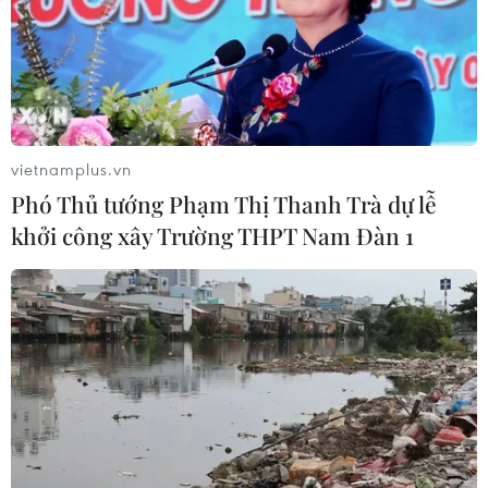
thuẫn giữa Nguyễn Văn Hưng và Hồ nên Nguyễn Văn
Hưng cùng một số đối tượng cầm theo hung khí hẹn
gặp Hồ đánh nhau.
vietnamplus.vn
Phó Thủ tướng Phạm Thị Thanh Trà dự lễ
khởi công xây Trường THPT Nam Đàn 1
20 năm tù cho đối tượng dùng súng cướp