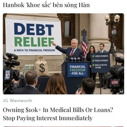
Hanbok 'khoe sắc' bên sông Hàn
#Tài sản bị cướp
#Sổ tiết kiệm
Đồng Nai
Theo dõi VietnamPlus
TIN LIÊN QUAN
JG Wentworth
Owning $10k+ In Medical Bills Or Loans?
Stop Paying Interest Immediately