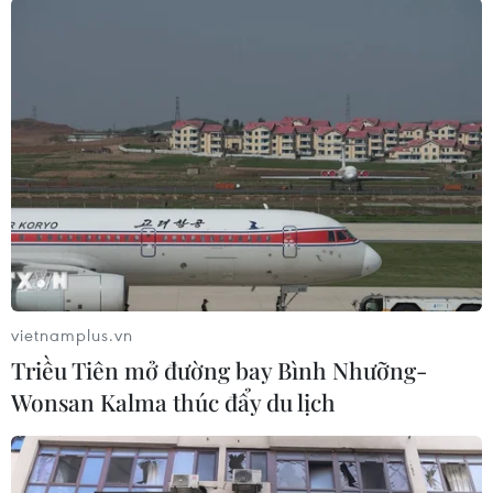
#Công an viên
#hy sinh
#cấp cứu
#gia đình thuộc diện khó khăn
#Công an viên Nguyễn Văn Trường
#dịch COVID-19
#Bến Tre
Bến Tre
Vĩnh Long
Theo dõi VietnamPlus
vietnamplus.vn
Triều Tiên mở đường bay Bình Nhưỡng-
Wonsan Kalma thúc đẩy du lịch
TIN LIÊN QUAN