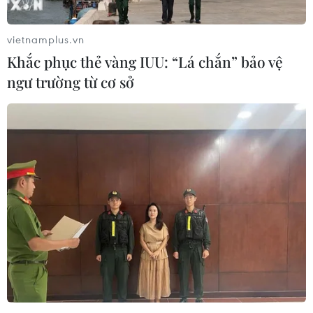
vietnamplus.vn
Khắc phục thẻ vàng IUU: “Lá chắn” bảo vệ
ngư trường từ cơ sở
Bắt đối tượng lợi dụng dịch bệnh, tự lập
chốt để cưỡng đoạt tài sản
17/09/2021 22:50
Tại Quảng Bình, đối tượng Lê Văn Hải đã tự ý lập chốt,
chặn các phương tiện ôtô, xe máy của người đi đường;
sau đó đe dọa rồi thu tiền bất hợp pháp của người và
phương tiện qua lại.