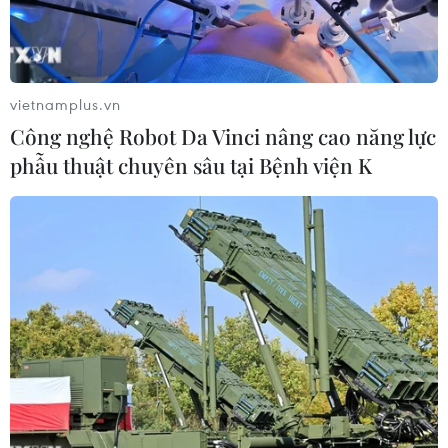
vietnamplus.vn
Công nghệ Robot Da Vinci nâng cao năng lực
phẫu thuật chuyên sâu tại Bệnh viện K
Đối tượng Nguyễn Văn Đông. (Nguồn: Tuổi Trẻ Công an Ba Tri)
Sáng 18/9, Đại tá Trần Minh Chí, Trưởng Công
an huyện Ba Tri, tỉnh Bến Tre cho biết một Công
an viên tại xã An Đức đã hy sinh trong khi làm
nhiệm vụ vào rạng sáng cùng ngày.