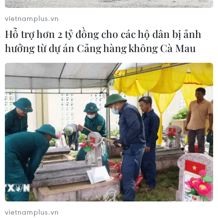
Hải Phòng khởi tố, bắt tạm giam 28
vietnamplus.vn
đối tượng tổ chức đánh bạc và rửa
Hỗ trợ hơn 2 tỷ đồng cho các hộ dân bị ảnh
tiền
hưởng từ dự án Cảng hàng không Cà Mau
03/08/2026 09:29
Xem thêm
CƠ QUAN CHỦ QUẢN: THÔNG TẤN XÃ VIỆT NAM
Tổng Biên tập: TRẦN TIẾN DUẨN
Phó Tổng Biên tập: NGUYỄN THỊ TÁM, KHÚC THANH
vietnamplus.vn
THỦY