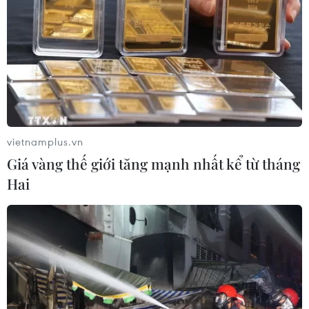
Quang Trí để điều tra về hành vi “chống người thi hành
công vụ.”
vietnamplus.vn
Giá vàng thế giới tăng mạnh nhất kể từ tháng
Hai
Cần Thơ: Tạm giữ đối tượng đâm trọng
thương bảo vệ chốt “vùng xanh"