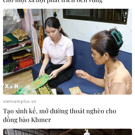
05/08/2026 04:57
Đình chỉ chức vụ một hiệu trưởng do
liên quan đường dây cá độ bóng đá
05/08/2026 03:25
Cảnh báo lừa đảo mùa tựu trường:
Cẩn trọng với thủ đoạn giả danh, đặt
cọc
04/08/2026 14:55
vietnamplus.vn
Tạo sinh kế, mở đường thoát nghèo cho
Khởi tố vụ buôn bán hàng giả mạo
đồng bào Khmer
nhãn hiệu nổi tiếng tại Đắk Lắk
04/08/2026 14:34