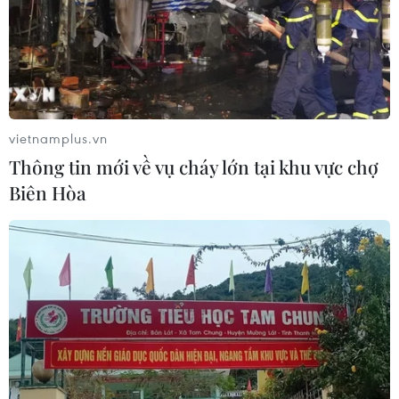
15/09/2021 09:47
Khi không được giải quyết ra ngoài vì không có lý do
chính đáng, Trương Ngọc Long (SN1980) ở quận Ninh
Kiều, thành phố Cần Thơ đã lấy dao inox đâm vào lưng
ông Nguyễn Văn Thuận, bảo vệ chốt vùng xanh.
vietnamplus.vn
Thông tin mới về vụ cháy lớn tại khu vực chợ
Biên Hòa