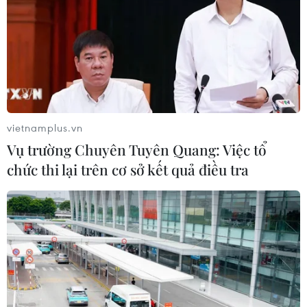
Khởi tố Giám đốc Sở Khoa học và
Công nghệ tỉnh Bắc Ninh về hành vi
nhận hối lộ
04/08/2026 08:56
vietnamplus.vn
Chuyển tư duy ban phát thông tin
Vụ trường Chuyên Tuyên Quang: Việc tổ
sang hỗ trợ người dân tự bảo vệ bằng
chức thi lại trên cơ sở kết quả điều tra
pháp luật
04/08/2026 04:55
Gia Lai: Phát hiện hơn 3,4 tấn mỹ
phẩm không có phiếu công bố sản
phẩm
04/08/2026 04:48