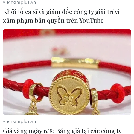
vietnamplus.vn
Khởi tố ca sĩ và giám đốc công ty giải trí vì
xâm phạm bản quyền trên YouTube
Tạm giữ hình sự đối tượng say rượu, đâm
bị thương Đại úy Công an
18/09/2021 03:02
Đại úy Nguyễn Công Tín bị đối tượng Quách Thái đâm
vào vùng cổ, sau đó được đưa đi cấp cứu kịp thời tại
vietnamplus.vn
Bệnh viện Quân y 121, không nguy hiểm đến tính mạng.
Giá vàng ngày 6/8: Bảng giá tại các công ty