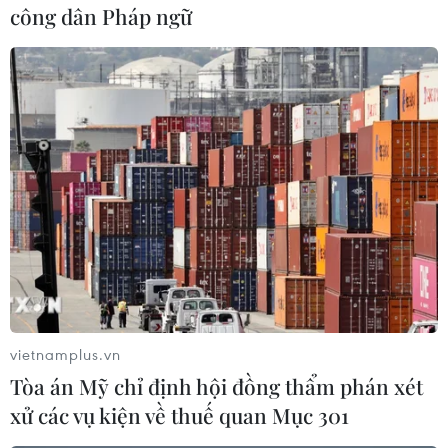
công dân Pháp ngữ
Công an viên Trường tham gia công tác trong
lực lượng Công an xã từ năm 2016 đến nay, gia
đình thuộc diện khó khăn của xã An Đức./.
(TTXVN/Vietnam+)
vietnamplus.vn
Tòa án Mỹ chỉ định hội đồng thẩm phán xét
xử các vụ kiện về thuế quan Mục 301