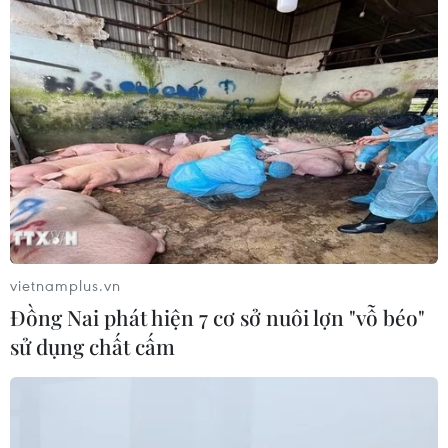
Ba tỉnh biên giới đề xuất giải pháp
tăng hiệu quả chống buôn lậu thuốc
lá
04/08/2026 14:20
Xử phạt người đăng tải tin sai sự thật
về Dự án Trục đại lộ cảnh quan sông
Hồng
vietnamplus.vn
04/08/2026 13:44
Đồng Nai phát hiện 7 cơ sở nuôi lợn "vỗ béo"
sử dụng chất cấm
Đồng Nai: Phát hiện xe khách chở
hơn 800kg thực phẩm chế biến
không rõ nguồn gốc