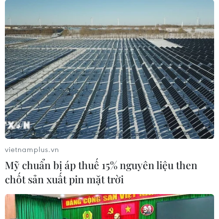
vietnamplus.vn
Mỹ chuẩn bị áp thuế 15% nguyên liệu then
chốt sản xuất pin mặt trời