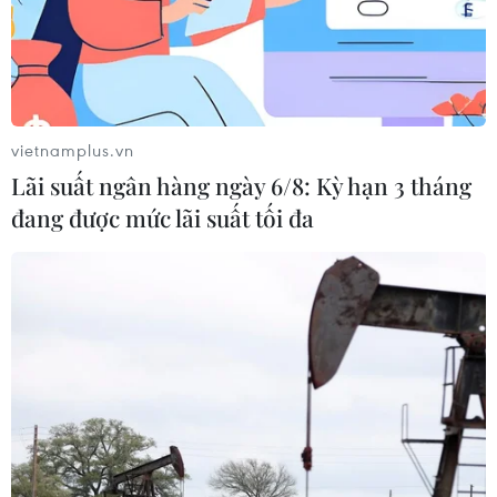
vietnamplus.vn
Lãi suất ngân hàng ngày 6/8: Kỳ hạn 3 tháng
đang được mức lãi suất tối đa
TIN CÙNG CHUYÊN MỤC
Khởi tố thêm 6 đối tượng vụ lập
khống hồ sơ bảo hiểm y tế ở Đắk Lắk
05/08/2026 14:55