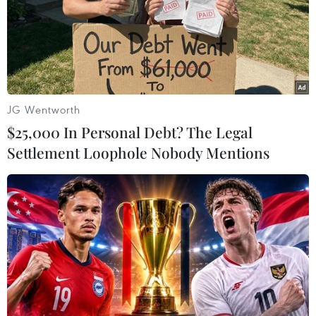
hệ thống lưu trữ có độ bảo mật cao. Đặc biệt, với
công nghệ hiện nay, khả năng lưu trữ dữ liệu sẽ
được thực hiện ở cả hai loại định dạng hình ảnh
2D và 3D cũng như lưu trữ hình ảnh từ các
nguồn thu khác nhau./.
JG Wentworth
(Vietnam+)
$25,000 In Personal Debt? The Legal
Settlement Loophole Nobody Mentions