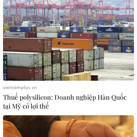
Người dân không sử dụng sản phẩm
giảm cân không rõ nguồn gốc, chưa
được cấp phép
06/08/2026 04:22
Công nghệ Robot Da Vinci
nâng cao năng lực phẫu thuật
chuyên sâu tại Bệnh viện K
06/08/2026 02:13
vietnamplus.vn
Thuế polysilicon: Doanh nghiệp Hàn Quốc
Cứu nạn thành công 30 ngư dân của
tại Mỹ có lợi thế
tàu cá bị cháy trên vùng biển Khánh
Hòa
05/08/2026 03:58