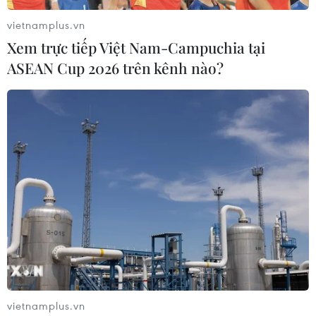
huyện Bố Trạch có trên 1.600 ca, xuất hiện ở 29 xã trên
vietnamplus.vn
địa bàn.
Xem trực tiếp Việt Nam-Campuchia tại
ASEAN Cup 2026 trên kênh nào?
Thuốc lá điện tử có công dụng cai thuốc
vietnamplus.vn
như quảng cáo?