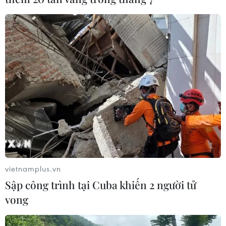
Gần 21.000 nhân viên y tế được tiêm
vắcxin cúm mùa phòng bệnh
16/11/2019 02:47
Nhóm nhân viên y tế là một trong số các nhóm đối
tượng có nguy cơ mắc bệnh cúm cao nhất và là một
trong những mắt xích liên quan đến việc lây truyền virus
cúm sang nhóm bệnh nhân được họ chăm sóc...
vietnamplus.vn
Sập công trình tại Cuba khiến 2 người tử
vong