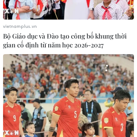
vietnamplus.vn
Bộ Giáo dục và Đào tạo công bố khung thời
gian cố định từ năm học 2026-2027
Phối hợp phòng bệnh truyền nhiễm giữa
các địa phương chung biên giới
15/11/2019 09:06
Toàn tỉnh Quảng Bình đã có gần 8.000 người nhiễm
bệnh sốt xuất huyết, trong đó có 3 người chết; riêng