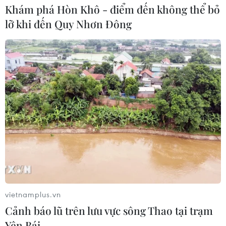
Khám phá Hòn Khô - điểm đến không thể bỏ
lỡ khi đến Quy Nhơn Đông
TIN CÙNG CHUYÊN MỤC
Cuộc tìm kiếm và vá lại những 'trái
tim lỗi '
07/08/2026 04:03
Hà Nội cảnh báo về việc sử dụng tế
bào gốc trong khám chữa bệnh, làm
vietnamplus.vn
đẹp
Cảnh báo lũ trên lưu vực sông Thao tại trạm
07/08/2026 03:03
Yên Bái