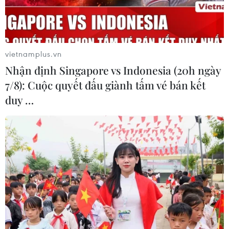
#Bệnh viện Nhi Trung ương
vietnamplus.vn
#Phẫu thuật nang ống mật chủ
#Phẫu thuật nội soi Robot
Nhận định Singapore vs Indonesia (20h ngày
#Bệnh lý nang ống mật chủ
7/8): Cuộc quyết đấu giành tấm vé bán kết
duy …
Theo dõi VietnamPlus
TIN LIÊN QUAN