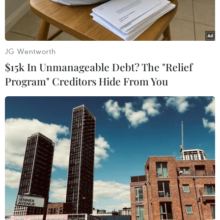
JG Wentworth
$15k In Unmanageable Debt? The "Relief
Program" Creditors Hide From You
Các bác sỹ Bệnh viện Nhi Trung ương thực hiện ca phẫu thuật
nang ống mật chủ thứ 1.000 cho bệnh nhân nhi. (Ảnh:
PV/Vietnam+)
Sáng 18/11, Bệnh viện Nhi Trung ương tổ chức