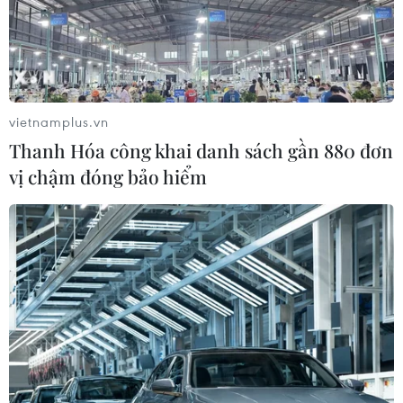
vietnamplus.vn
Thanh Hóa công khai danh sách gần 880 đơn
vị chậm đóng bảo hiểm