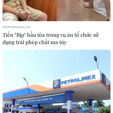
Số 7 trong chiến dịch mang ý nghĩa kêu gọi cộng đồng
hiểu đúng về bệnh đái tháo đường nhằm chủ động tầm
soát sớm - kiểm soát đường huyết chặt chẽ.
vietnamplus.vn
Tiến "Bịp" hầu tòa trong vụ án tổ chức sử
dụng trái phép chất ma túy