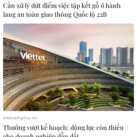
Cần xử lý dứt điểm việc tập kết gỗ ở hành
lang an toàn giao thông Quốc lộ 22B
Quảng Trị ghi nhận ca tử vong đầu tiên
nghi do sốt xuất huyết
15/11/2019 10:39
Người nhà bệnh nhân này cho biết, ông Q. ốm đã
nhiều ngày nhưng tự điều trị ở nhà, khi phát hiện tình
trạng sức khỏe xấu mới đưa đến bệnh viện.
vietnamplus.vn
Thưởng vượt kế hoạch: động lực còn thiếu
cho doanh nghiệp dẫn dắt