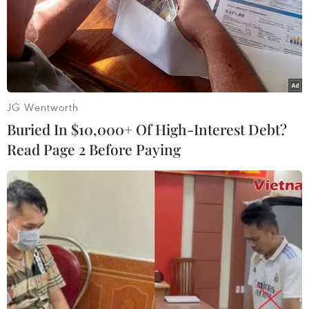
TIN LIÊN QUAN
JG Wentworth
Buried In $10,000+ Of High-Interest Debt?
Read Page 2 Before Paying
Số 7 - Điều kỳ diệu đối với những bệnh
nhân đái tháo đường
14/11/2019 08:55