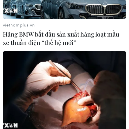
vietnamplus.vn
Hãng BMW bắt đầu sản xuất hàng loạt mẫu
xe thuần điện “thế hệ mới”
TIN CÙNG CHUYÊN MỤC
Cuộc tìm kiếm và vá lại những 'trái
tim lỗi '
07/08/2026 04:03
Hà Nội cảnh báo về việc sử dụng tế
bào gốc trong khám chữa bệnh, làm
đẹp