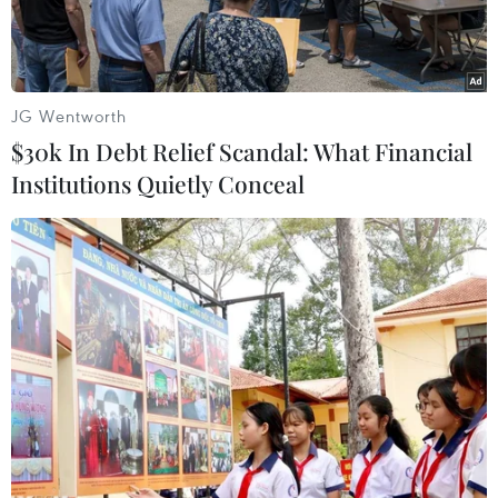
nhân: do chất lượng vắc xin, do thực hành tiêm
chủng, do lo sợ.
JG Wentworth
$30k In Debt Relief Scandal: What Financial
Institutions Quietly Conceal
Nhân viên y tế tiêm chủng cho trẻ nhỏ. (Ảnh: T.G/Vietnam+)