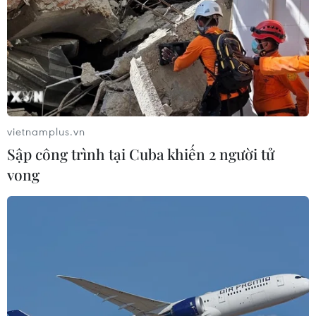
Siết giám định, kiểm soát chặt chi
phí khám chữa bệnh bảo hiểm y tế
02/08/2026 10:10
Điều trị hiệu quả ca ung thư phổi
mang đồng thời hai đột biến gen
vietnamplus.vn
hiếm gặp
Sập công trình tại Cuba khiến 2 người tử
02/08/2026 05:58
vong
Giao chỉ tiêu bao phủ bảo hiểm y tế
toàn quốc đạt 100% vào năm 2030
02/08/2026 04:54
Tạo đột phá từ y tế cơ sở đến phát