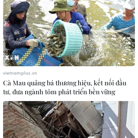
Quảng Ninh chấm dứt cơ sở giết mổ
động vật không đủ điều kiện trước
31/10
03/08/2026 11:31
Bệnh viện hạng đặc biệt cơ sở Ninh
Bình khẳng định "cánh tay nối dài"
hiệu quả
vietnamplus.vn
03/08/2026 07:15
Cà Mau quảng bá thương hiệu, kết nối đầu
tư, đưa ngành tôm phát triển bền vững
Bộ Y tế: Đề xuất quỹ Bảo hiểm y tế
thanh toán chi phí khám chữa bệnh y
học gia đình
03/08/2026 07:04