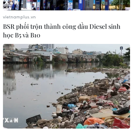
Phối hợp phòng bệnh truyền nhiễm giữa
các địa phương chung biên giới
vietnamplus.vn
15/11/2019 09:06
BSR phối trộn thành công dầu Diesel sinh
Toàn tỉnh Quảng Bình đã có gần 8.000 người nhiễm
học B5 và B10
bệnh sốt xuất huyết, trong đó có 3 người chết; riêng
huyện Bố Trạch có trên 1.600 ca, xuất hiện ở 29 xã trên
địa bàn.