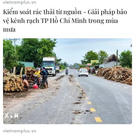
vietnamplus.vn
Kiểm soát rác thải từ nguồn - Giải pháp bảo
vệ kênh rạch TP Hồ Chí Minh trong mùa
mưa
Cập nhật phương thức chữa bệnh mới
trong lĩnh vực huyết học
15/11/2019 01:54
Ở lĩnh vực huyết học, thành tựu lớn nhất mà ngành đạt
được là ghép tế bào gốc tạo máu với số lượng trung
tâm ghép ngày càng tăng.
vietnamplus.vn