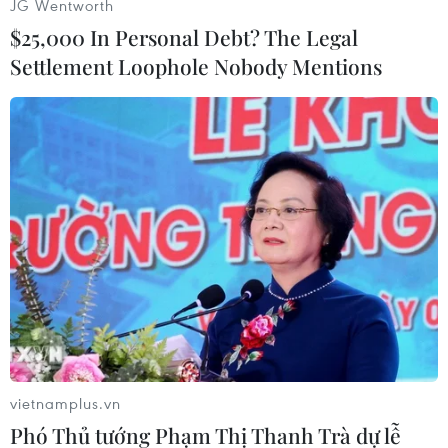
JG Wentworth
Bộ Y tế ghi nhận 4 trường hợp phản ứng phản
$25,000 In Personal Debt? The Legal
vệ do đặc tính cố hữu của vắcxin (17,4%); 9
Settlement Loophole Nobody Mentions
trường hợp do trùng hợp ngẫu nhiên (39,1%); 10
trường hợp không rõ nguyên nhân (43,5%),
không ghi nhận trường hợp nào thuộc một trong
ba nhóm nguyên nhân: do chất lượng vắc xin,
do thực hành tiêm chủng, do lo sợ.
vietnamplus.vn
Phó Thủ tướng Phạm Thị Thanh Trà dự lễ