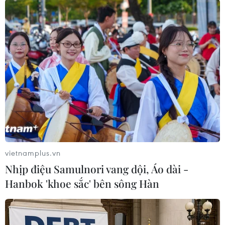
Vĩnh Long (1).
Về loại vắcxin sử dụng, trong 23 trường hợp tai
biến nặng sau tiêm chủng trong tiêm chủng mở
rộng, ghi nhận: 18 trường hợp tai biến nặng sau
tiêm vắcxin ComBE Five (15 trường hợp sau
tiêm vắcxin ComBE Five và 3 trường hợp sau
tiêm vắcxin ComBE Five - OPV) trên tổng số
2.766.531 liều vắcxin ComBE Five, 2.181.455 liều
vắc xin OPV đã sử dụng.
Có 4 trường hợp tai biến nặng sau tiêm vắcxin
vietnamplus.vn
BCG trên tổng số 1.046.471 liều vắcxin BCG đã
Nhịp điệu Samulnori vang dội, Áo dài -
sử dụng. Có 1 trường hợp tai biến nặng sau tiêm
Hanbok 'khoe sắc' bên sông Hàn
vắcxin Viêm não Nhật Bản trên tổng số
2.008.540 liều vắcxin Viêm não Nhật Bản đã sử
dụng.