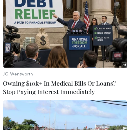
Về tình hình tai biến nặng trong tiêm chủng
dịch vụ, đến 30/9/2019 ghi nhận 1 trường hợp tử
vong sau tiêm chủng vắcxin Hexaxim tại tỉnh
Bắc Ninh, trường hợp này đã được tiến hành
điều tra và hội đồng tư vấn chuyên môn cấp
tỉnh và cấp Bộ Y tế kết luận trẻ tử vong không rõ
nguyên nhân./.
(Vietnam+)
JG Wentworth
Owning $10k+ In Medical Bills Or Loans?
Stop Paying Interest Immediately