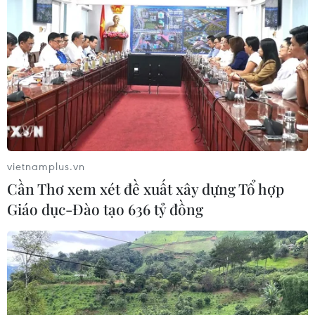
vietnamplus.vn
Cần Thơ xem xét đề xuất xây dựng Tổ hợp
Giáo dục-Đào tạo 636 tỷ đồng
TIN CÙNG CHUYÊN MỤC