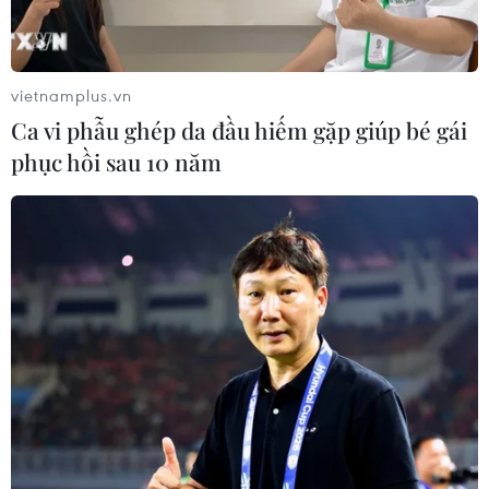
02/08/2026 23:08
vietnamplus.vn
Giao tranh tại Sudan leo thang, hàng
Ca vi phẫu ghép da đầu hiếm gặp giúp bé gái
chục dân thường thương vong
phục hồi sau 10 năm
31/07/2026 11:24
WTO: Cơ hội lớn để châu Phi tham
gia sâu hơn vào chuỗi giá trị toàn cầu
30/07/2026 15:53
Tổng thống Mỹ: Sự cố cháy tàu ở Ai
Cập có liên quan đến xung đột tại
Trung Đông