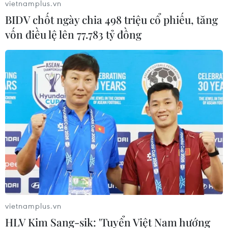
vietnamplus.vn
BIDV chốt ngày chia 498 triệu cổ phiếu, tăng
vốn điều lệ lên 77.783 tỷ đồng
#Algeria
#Mùa xuân Arab
#Tổng thống Abdelaziz Bouteflika
#Ai Cập
#Tunisia
Algeria
vietnamplus.vn
Theo dõi VietnamPlus
HLV Kim Sang-sik: 'Tuyển Việt Nam hướng