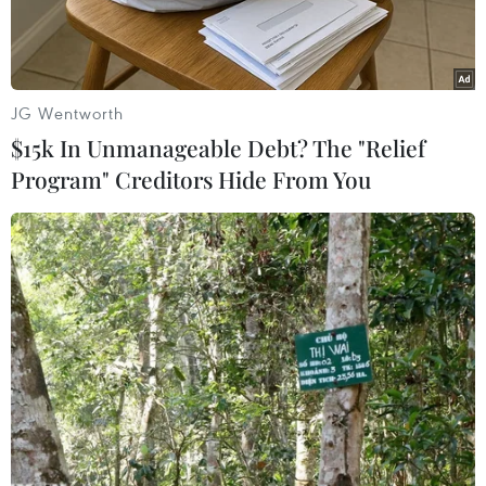
như chưa thể khơi dậy sự trở lại của Mùa xuân
Arab.
JG Wentworth
$15k In Unmanageable Debt? The "Relief
Program" Creditors Hide From You
Biểu tình phản đối Tổng thống Algeria tiếp tục tranh cử. (Nguồn:
EPA)
Theo hãng AFP, việc Tổng thống Algeria
Abdelaziz Bouteflika từ chức sau khi xuất hiện