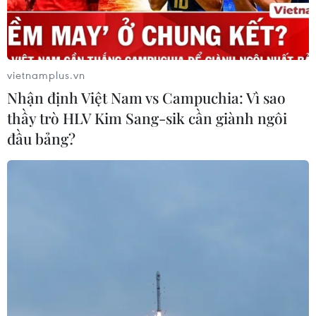
Abdelaziz Bouteflika vừa từ chức.
vietnamplus.vn
Nhận định Việt Nam vs Campuchia: Vì sao
thầy trò HLV Kim Sang-sik cần giành ngôi
đầu bảng?
Ông Abdelkader Bensalah trở thành Tổng
thống tạm quyền của Algeria