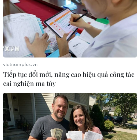
Những người biểu tình ở Sudan cho biết họ
đang lên kế hoạch cho một cuộc biểu tình vào
ngày 6/4 để diễu hành đến trụ sở quân đội và
yêu cầu quân đội đứng về phía người dân.
James Dorsey, một thành viên cao cấp tại
Trường Nghiên cứu Quốc tế S. Rajaratnam của
Singapore, nói: “Việc các cuộc biểu tình ở
vietnamplus.vn
Algeria và Sudan xuất hiện sau một làn sóng các
Tiếp tục đổi mới, nâng cao hiệu quả công tác
cuộc biểu tình mang tính chính trị và kinh tế-xã
cai nghiện ma túy
hội nhỏ hơn kể từ năm 2011 cho thấy cuộc phản
cách mạng ở Trung Đông đã đặt một chiếc vung
lên một cái nổi mà có thể sôi bất cứ lúc nào.”
Các cuộc biểu tình cũng cho thấy hy vọng mong
manh của những nhà chuyên quyền Trung
Đông, những người cho rằng mô hình của