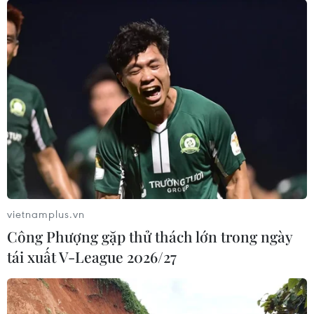
Tổng thống Algeria Bouteflika sẽ từ chức
trước ngày 28/4
01/04/2019 22:53
Hãng thông tấn nhà nước Algeria (APS) dẫn thông báo
của Phủ Tổng thống nước này cho biết, Tổng thống
Abdelaziz Bouteflika sẽ từ chức trước ngày 28/4, ngày
kết thúc nhiệm kỳ theo Hiến pháp quy định.
vietnamplus.vn
Công Phượng gặp thử thách lớn trong ngày
tái xuất V-League 2026/27