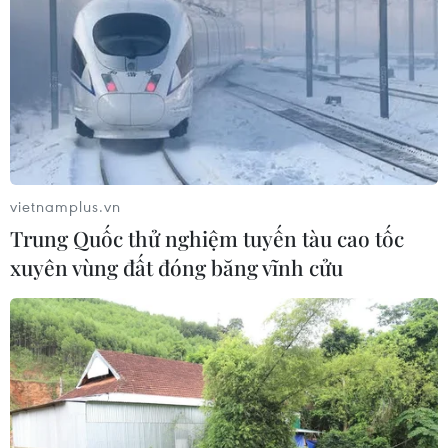
vietnamplus.vn
Algeria chấp thuận đơn từ chức của Tổng
Trung Quốc thử nghiệm tuyến tàu cao tốc
thống Bouteflika
xuyên vùng đất đóng băng vĩnh cửu
03/04/2019 14:47
Hội đồng Hiến pháp Algeria cũng đã thông báo với
Quốc hội tuyên bố "trống vị trí tổng thống" nước Cộng
hòa Algeria dân chủ và nhân dân.