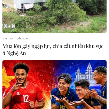
vietnamplus.vn
Mưa lớn gây ngập lụt, chia cắt nhiều khu vực
ở Nghệ An
Quốc hội Algeria dự kiến nhóm họp để bổ
nhiệm tổng thống lâm thời
07/04/2019 00:26
Quốc hội Algeria dự kiến sẽ họp vào 9h sáng 9/4/2019
(theo giờ địa phương, tức 15h cùng ngày giờ Hà Nội) để
bổ nhiệm người kế nhiệm tạm thời cho Tổng thống