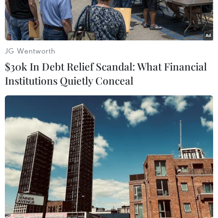
JG Wentworth
$30k In Debt Relief Scandal: What Financial
Institutions Quietly Conceal
Đối tượng Lê Văn Phi (biệt danh Phi đen, sinh năm 1986, quê
Nghệ An) bị bắt để điều tra về hành vi bắt giữ người trái pháp
luật. (Ảnh: TTXVN phát)
Ngày 15/11, Công an thành phố Dĩ An, tỉnh Bình