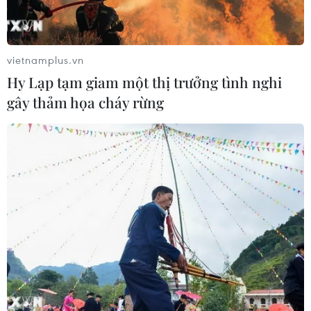
vietnamplus.vn
Hy Lạp tạm giam một thị trưởng tình nghi
gây thảm họa cháy rừng
TIN CÙNG CHUYÊN MỤC
Bế mạc Hội thi lực lượng tham gia
bảo vệ an ninh, trật tự ở cơ sở giỏi
toàn quốc
07/08/2026 15:57