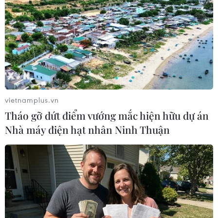
TIN LIÊN QUAN
vietnamplus.vn
Tháo gỡ dứt điểm vướng mắc hiện hữu dự án
Nhà máy điện hạt nhân Ninh Thuận
An Giang: Bắt giữ và di lý đối tượng lẩn
trốn truy nã hơn 20 năm
18/09/2021 13:03
Lê Văn Hưng - đối tượng có lệnh truy nã hơn 20 năm