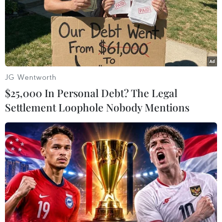
trước về hành vi “mua bán trái phép chất ma túy” và
“trốn khỏi nơi giam giữ" - bị bắt khi đang lẩn trốn tại
huyện An Phú, tỉnh An Giang.
JG Wentworth
$25,000 In Personal Debt? The Legal
Settlement Loophole Nobody Mentions
Đắk Nông: Bắt 2 đối tượng thay tên, đổi họ