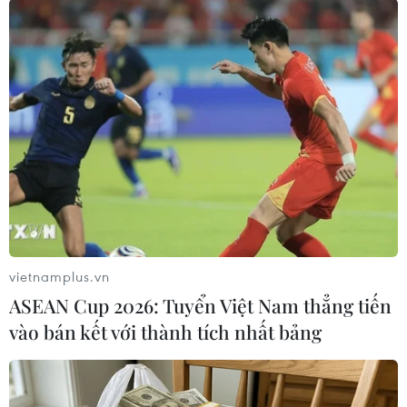
đòi nợ thuê ở khu vực Bình Dương-Đồng Nai-
Thành phố Hồ Chí Minh, từng có nhiều tiền án,
tiền sự về các tội danh cố ý gây thương tích, tổ
chức đánh bạc, tàng trữ vũ khí quân dụng trái
phép, đe dọa giết người, cưỡng đoạt tài sản./.
(TTXVN/Vietnam+)
vietnamplus.vn
ASEAN Cup 2026: Tuyển Việt Nam thẳng tiến
vào bán kết với thành tích nhất bảng