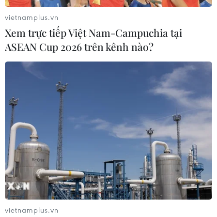
vietnamplus.vn
Xem trực tiếp Việt Nam-Campuchia tại
ASEAN Cup 2026 trên kênh nào?
An Giang: Bắt giữ đối tượng lừa đảo sau
gần 2 tháng trốn truy nã
04/10/2021 02:58
Trước đó, ngày 9/8/2021, Công an thành phố Long
Xuyên đã ra quyết định truy nã Nguyễn Thanh Tú về
hành vi “Sử dụng tài liệu giả của cơ quan, tổ chức” và
“Lừa đảo chiếm đoạt tài sản.”
vietnamplus.vn