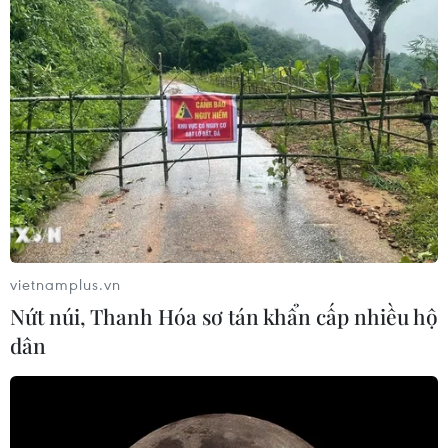
vietnamplus.vn
Nứt núi, Thanh Hóa sơ tán khẩn cấp nhiều hộ
dân